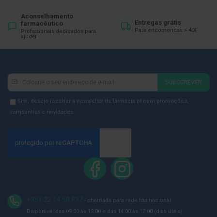
ó
r
Aconselhamento
i
Entregas grátis
farmacêutico
o
Para encomendas > 40€
Profissionais dedicados para
s
ajudar
L
u
v
a
Newsletter
Inscreva-
s
SUBSCREVER
se
P
na
Newsletter
Sim, desejo receber a newsletter da farmácia.pt com promoções,
o
Newsletter:
GDPR
campanhas e novidades.
d
Consent
o
l
o
g
i
a
P
é
+351 22 14 50 837
- chamada para rede fixa nacional
s
e
Disponível das 09:00 às 13:00 e das 14:00 às 17:00 (dias úteis)