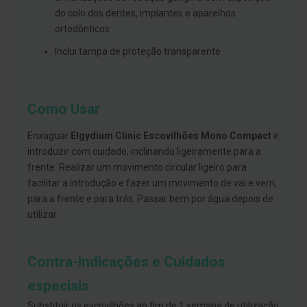
s
d
do colo dos dentes, implantes e aparelhos
e
ortodônticos
n
t
Inclui tampa de proteção transparente
á
r
i
o
s
Como Usar
A
Enxaguar
Elgydium Clinic Escovilhões Mono Compact
e
f
e
introduzir com cuidado, inclinando ligeiramente para a
ç
frente. Realizar um movimento circular ligeiro para
õ
e
facilitar a introdução e fazer um movimento de vai e vem,
s
para a frente e para trás. Passar bem por água depois de
d
a
utilizar.
b
o
c
a
Contra-indicações e Cuidados
e
M
especiais
a
u
Substituir os escovilhões ao fim de 1 semana de utilização