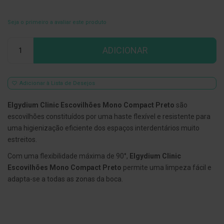
E
s
Seja o primeiro a avaliar este produto
c
o
Qtd
v
ADICIONAR
i
l
h
õ
Adicionar à Lista de Desejos
e
s
e
Elgydium Clinic Escovilhões Mono Compact Preto
são
R
escovilhões constituídos por uma haste flexível e resistente para
a
s
uma higienização eficiente dos espaços interdentários muito
p
estreitos.
a
d
Com uma flexibilidade máxima de 90°,
Elgydium Clinic
o
r
Escovilhões Mono Compact Preto
permite uma limpeza fácil e
e
adapta-se a todas as zonas da boca.
s
d
e
l
í
n