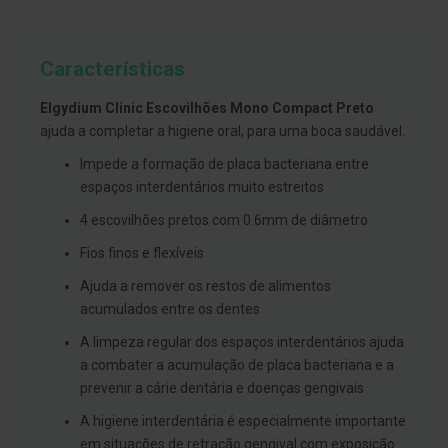
g
u
a
Características
C
o
Elgydium Clinic Escovilhões Mono Compact Preto
l
u
ajuda a completar a higiene oral, para uma boca saudável.
t
ó
Impede a formação de placa bacteriana entre
r
espaços interdentários muito estreitos
i
o
4 escovilhões pretos com 0.6mm de diâmetro
s
e
Fios finos e flexíveis
e
l
Ajuda a remover os restos de alimentos
i
x
acumulados entre os dentes
i
r
A limpeza regular dos espaços interdentários ajuda
e
a combater a acumulação de placa bacteriana e a
s
prevenir a cárie dentária e doenças gengivais
F
i
A higiene interdentária é especialmente importante
o
em situações de retração gengival com exposição