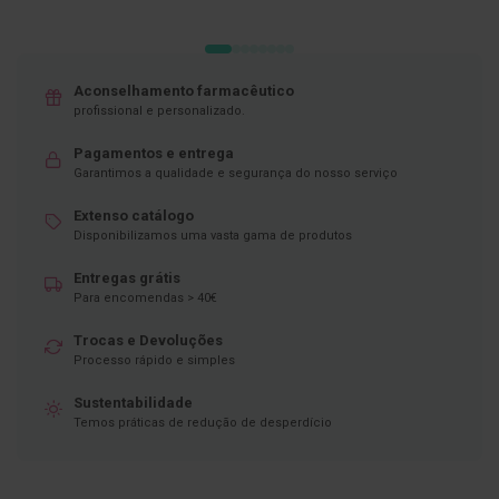
D
e
s
i
Aconselhamento farmacêutico
n
profissional e personalizado.
f
e
Pagamentos e entrega
t
a
Garantimos a qualidade e segurança do nosso serviço
n
t
Extenso catálogo
e
Disponibilizamos uma vasta gama de produtos
s
Entregas grátis
T
Para encomendas > 40€
e
s
t
Trocas e Devoluções
e
Processo rápido e simples
s
Sustentabilidade
A
Temos práticas de redução de desperdício
c
e
s
s