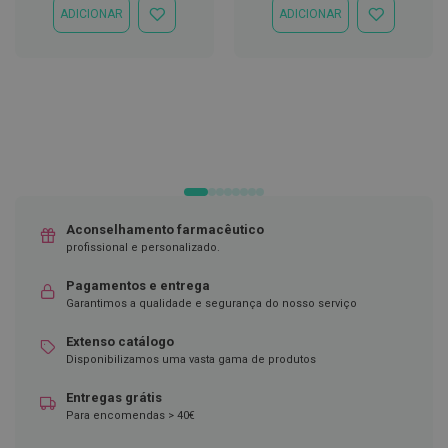
ADICIONAR
ADICIONAR
ADICIONAR
ADICIONAR
D
À
À
e
LISTA
LISTA
s
DE
DE
i
DESEJOS
DESEJOS
n
f
e
t
a
n
t
e
s
Aconselhamento farmacêutico
profissional e personalizado.
T
e
Pagamentos e entrega
s
t
Garantimos a qualidade e segurança do nosso serviço
e
s
Extenso catálogo
Disponibilizamos uma vasta gama de produtos
A
c
Entregas grátis
e
Para encomendas > 40€
s
s