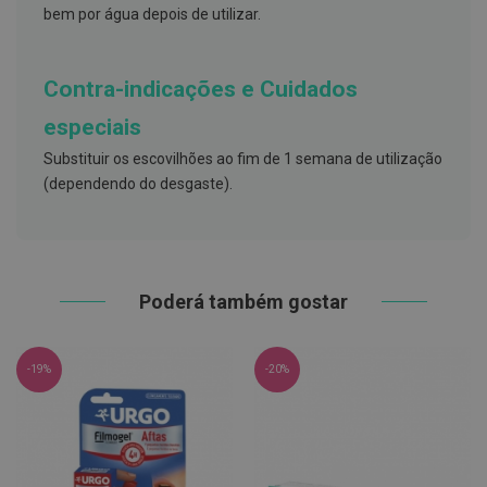
h
bem por água depois de utilizar.
á
l
i
t
Contra-indicações e Cuidados
o
especiais
P
r
Substituir os escovilhões ao fim de 1 semana de utilização
ó
(dependendo do desgaste).
t
e
s
e
s
d
e
Poderá também gostar
n
t
á
r
-19%
-20%
i
a
s
e
P
r
o