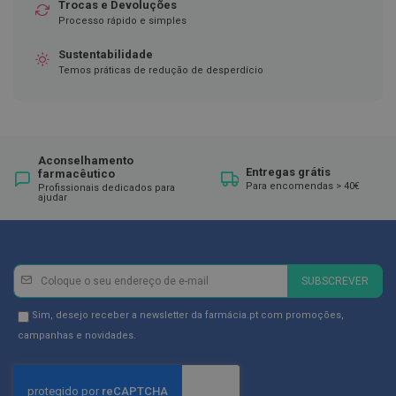
ó
Trocas e Devoluções
r
Processo rápido e simples
i
o
Sustentabilidade
s
Temos práticas de redução de desperdício
L
u
v
a
s
Aconselhamento
Entregas grátis
farmacêutico
P
Para encomendas > 40€
Profissionais dedicados para
o
ajudar
d
o
l
o
Newsletter
Inscreva-
g
SUBSCREVER
i
se
a
na
Newsletter
Sim, desejo receber a newsletter da farmácia.pt com promoções,
Newsletter:
GDPR
campanhas e novidades.
P
é
Consent
s
e