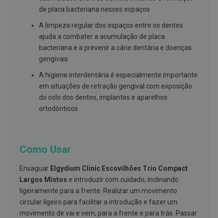
s
d
de placa bacteriana nesses espaços
e
n
A limpeza regular dos espaços entre os dentes
t
ajuda a combater a acumulação de placa
á
bacteriana e a prevenir a cárie dentária e doenças
r
i
gengivais
o
s
A higiene interdentária é especialmente importante
em situações de retração gengival com exposição
A
f
do colo dos dentes, implantes e aparelhos
e
ortodônticos
ç
õ
e
s
d
Como Usar
a
b
o
Enxaguar
Elgydium Clinic Escovilhões Trio Compact
c
Largos Mistos
e introduzir com cuidado, inclinando
a
e
ligeiramente para a frente. Realizar um movimento
M
circular ligeiro para facilitar a introdução e fazer um
a
movimento de vai e vem, para a frente e para trás. Passar
u