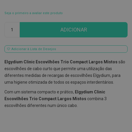
E
s
Seja o primeiro a avaliar este produto
c
o
Qtd
v
ADICIONAR
i
l
h
õ
Adicionar à Lista de Desejos
e
s
e
Elgydium Clinic Escovilhões Trio Compact Largos Mistos
são
R
escovilhões de cabo curto que permite uma utilização das
a
s
diferentes medidas de recargas de escovilhões Elgydium, para
p
uma higiene otimizada de todos os espaços interdentários.
a
d
Com um sistema compacto e prático,
Elgydium Clinic
o
r
Escovilhões Trio Compact Largos Mistos
combina 3
e
escovilhões diferentes num único cabo.
s
d
e
l
í
n