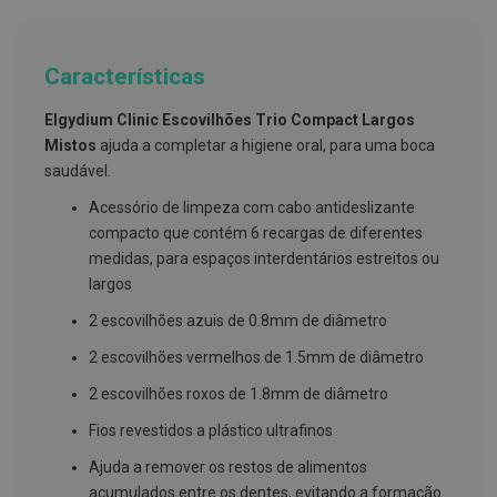
g
u
a
Características
C
o
Elgydium Clinic Escovilhões Trio Compact Largos
l
u
Mistos
ajuda a completar a higiene oral, para uma boca
t
saudável.
ó
r
Acessório de limpeza com cabo antideslizante
i
o
compacto que contém 6 recargas de diferentes
s
medidas, para espaços interdentários estreitos ou
e
e
largos
l
i
2 escovilhões azuis de 0.8mm de diâmetro
x
i
2 escovilhões vermelhos de 1.5mm de diâmetro
r
e
2 escovilhões roxos de 1.8mm de diâmetro
s
Fios revestidos a plástico ultrafinos
F
i
Ajuda a remover os restos de alimentos
o
acumulados entre os dentes, evitando a formação