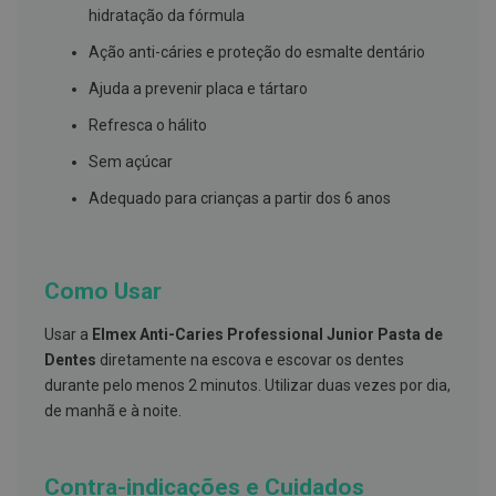
s
hidratação da fórmula
d
e
Ação anti-cáries e proteção do esmalte dentário
n
t
Ajuda a prevenir placa e tártaro
á
r
Refresca o hálito
i
o
Sem açúcar
s
Adequado para crianças a partir dos 6 anos
A
f
e
ç
õ
Como Usar
e
s
d
Usar a
Elmex Anti-Caries Professional Junior Pasta de
a
Dentes
diretamente na escova e escovar os dentes
b
o
durante pelo menos 2 minutos. Utilizar duas vezes por dia,
c
de manhã e à noite.
a
e
M
a
Contra-indicações e Cuidados
u