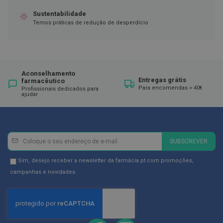
ó
r
Sustentabilidade
i
Temos práticas de redução de desperdício
o
s
L
u
v
Aconselhamento
a
Entregas grátis
farmacêutico
s
Para encomendas > 40€
Profissionais dedicados para
ajudar
P
o
d
o
Newsletter
Inscreva-
l
SUBSCREVER
o
se
g
na
Newsletter
Sim, desejo receber a newsletter da farmácia.pt com promoções,
i
Newsletter:
GDPR
campanhas e novidades.
a
Consent
P
é
s
e