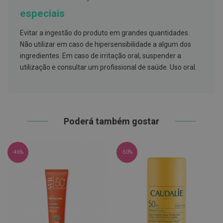
h
á
especiais
l
i
Evitar a ingestão do produto em grandes quantidades.
t
o
Não utilizar em caso de hipersensibilidade a algum dos
ingredientes. Em caso de irritação oral, suspender a
P
utilização e consultar um profissional de saúde. Uso oral.
r
ó
t
e
s
e
s
Poderá também gostar
d
e
n
t
-46%
-50%
á
r
i
a
s
e
P
r
o