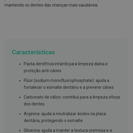
g
mantendo os dentes das crianças mais saudáveis.
u
a
C
o
l
u
t
ó
Características
r
i
o
Pasta dentífrica infantil para limpeza diária e
s
proteção anti-cáries
e
e
l
Flúor (sodium monofluorophosphate): ajuda a
i
fortalecer o esmalte dentário e a prevenir cáries
x
i
Carbonato de cálcio: contribui para a limpeza eficaz
r
dos dentes
e
s
Arginina: ajuda a neutralizar ácidos na placa
F
dentária, protegendo o esmalte
i
o
Glicerina: ajuda a manter a textura cremosa e a