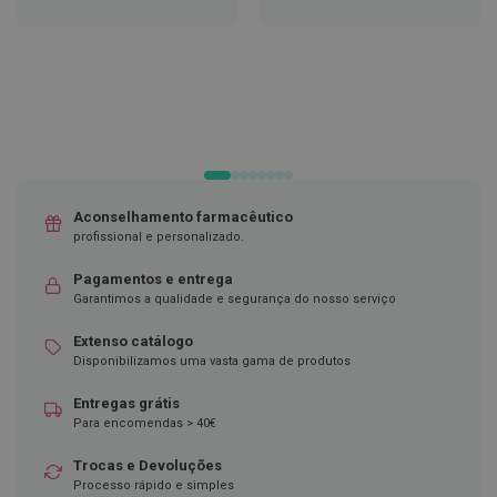
À
À
LISTA
LISTA
D
DE
DE
e
DESEJOS
DESEJOS
s
i
n
f
e
t
a
n
t
Aconselhamento farmacêutico
e
profissional e personalizado.
s
Pagamentos e entrega
T
Garantimos a qualidade e segurança do nosso serviço
e
s
t
Extenso catálogo
e
Disponibilizamos uma vasta gama de produtos
s
Entregas grátis
A
Para encomendas > 40€
c
e
s
Trocas e Devoluções
s
Processo rápido e simples