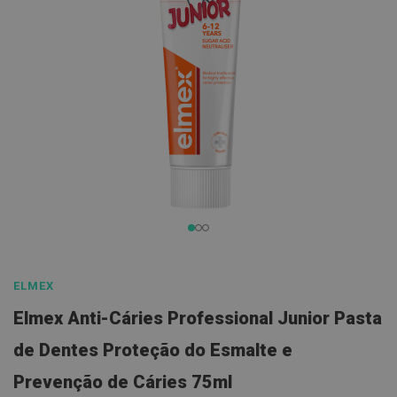
de
l
imagens
E
s
c
o
v
a
s
P
a
s
t
a
s
Saltar
d
para
e
n
o
ELMEX
t
início
í
Elmex Anti-Cáries Professional Junior Pasta
f
da
r
Galeria
de Dentes Proteção do Esmalte e
i
c
de
a
Prevenção de Cáries 75ml
imagens
s