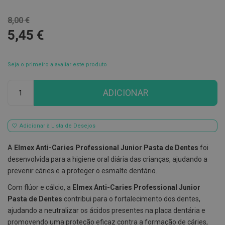
E
8,00 €
s
c
5,45 €
o
v
i
l
Seja o primeiro a avaliar este produto
h
õ
Qtd
e
ADICIONAR
s
e
R
a
s
Adicionar à Lista de Desejos
p
a
A
Elmex Anti-Caries Professional Junior Pasta de Dentes
foi
d
o
desenvolvida para a higiene oral diária das crianças, ajudando a
r
prevenir cáries e a proteger o esmalte dentário.
e
s
Com flúor e cálcio, a
Elmex Anti-Caries Professional Junior
d
e
Pasta de Dentes
contribui para o fortalecimento dos dentes,
l
ajudando a neutralizar os ácidos presentes na placa dentária e
í
promovendo uma proteção eficaz contra a formação de cáries,
n