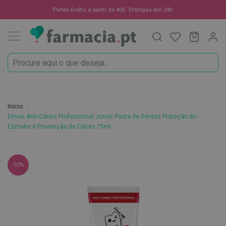
Oportunidades
Portes Grátis a partir de 40€. Entregas em 24h
Procura
O Meu C
MODIF
☀️
Solares
Marcas
Saúde
e
Início
Bem-
Elmex Anti-Cáries Professional Junior Pasta de Dentes Proteção do
Estar
Esmalte e Prevenção de Cáries 75ml
H
i
Saltar
g
-32%
i
para
e
o
n
final
e
O
da
r
Galeria
a