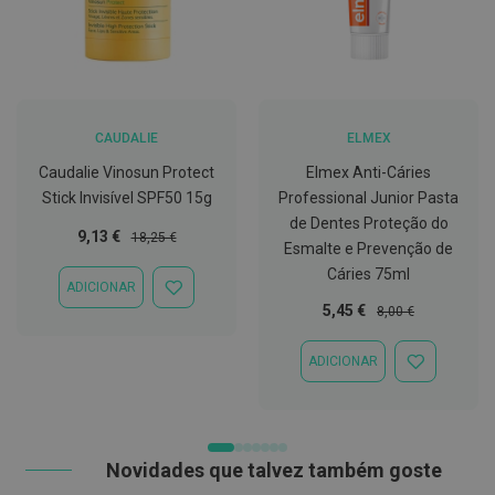
t
e
t
o
r
e
s
CAUDALIE
ELMEX
K
Caudalie Vinosun Protect
Elmex Anti-Cáries
i
t
Stick Invisível SPF50 15g
Professional Junior Pasta
s
de Dentes Proteção do
d
Preço
Preço
9,13 €
18,25 €
e
Esmalte e Prevenção de
Especial
Normal
b
Cáries 75ml
r
ADICIONAR
ADICIONAR
a
Preço
Preço
5,45 €
8,00 €
À
n
LISTA
Especial
Normal
q
DE
u
ADICIONAR
DESEJOS
ADICIONAR
e
À
a
LISTA
m
DE
e
DESEJOS
n
t
Novidades que talvez também goste
o