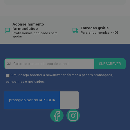
ó
r
i
o
s
Aconselhamento
Entregas grátis
farmacêutico
L
Para encomendas > 40€
Profissionais dedicados para
u
ajudar
v
a
s
P
Newsletter
Inscreva-
SUBSCREVER
o
se
d
na
o
Newsletter
Sim, desejo receber a newsletter da farmácia.pt com promoções,
l
Newsletter:
GDPR
campanhas e novidades.
o
Consent
g
i
a
P
é
s
e