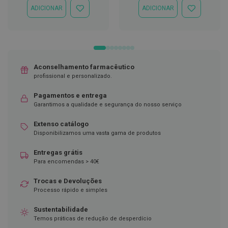
ADICIONAR
ADICIONAR
ADICIONAR
ADICIONAR
D
À
À
e
LISTA
LISTA
s
DE
DE
i
DESEJOS
DESEJOS
n
f
e
Aconselhamento farmacêutico
t
profissional e personalizado.
a
n
t
Pagamentos e entrega
e
Garantimos a qualidade e segurança do nosso serviço
s
Extenso catálogo
T
Disponibilizamos uma vasta gama de produtos
e
s
Entregas grátis
t
Para encomendas > 40€
e
s
Trocas e Devoluções
A
Processo rápido e simples
c
e
Sustentabilidade
s
Temos práticas de redução de desperdício
s