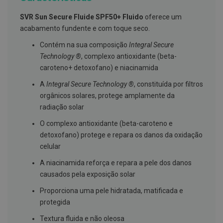
g
u
SVR Sun Secure Fluide SPF50+ Fluido
oferece um
a
acabamento fundente e com toque seco.
C
Contém na sua composição
Integral Secure
o
l
Technology ®
, complexo antioxidante (beta-
u
caroteno+ detoxofano) e niacinamida
t
ó
A
Integral Secure Technology ®
, constituída por filtros
r
i
orgânicos solares, protege amplamente da
o
radiação solar
s
e
O complexo antioxidante (beta-caroteno e
e
l
detoxofano) protege e repara os danos da oxidação
i
celular
x
i
A niacinamida reforça e repara a pele dos danos
r
causados pela exposição solar
e
s
Proporciona uma pele hidratada, matificada e
F
protegida
i
o
Textura fluida e não oleosa