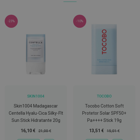
C
o
v
-23%
-10%
i
d
-
1
9
M
á
s
c
a
r
a
s
SKIN1004
TOCOBO
e
V
Skin1004 Madagascar
Tocobo Cotton Soft
i
s
Centella Hyalu-Cica Silky-Flt
Protetor Solar SPF50+
e
Sun Stick Hidratante 20g
Pa++++ Stick 19g
i
r
Preço
Preço
Preço
Preço
16,10 €
13,51 €
21,00 €
15,01 €
a
Especial
Normal
Especial
Normal
s