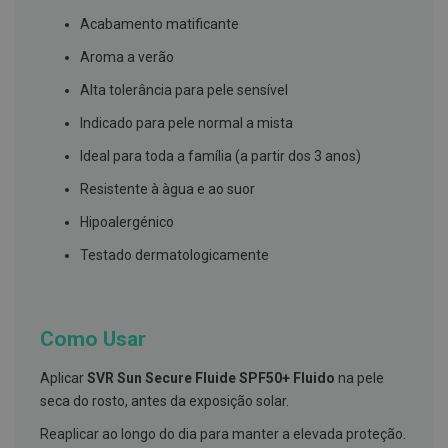
s
d
Acabamento matificante
e
n
Aroma a verão
t
á
Alta tolerância para pele sensível
r
i
Indicado para pele normal a mista
o
s
Ideal para toda a família (a partir dos 3 anos)
A
Resistente à àgua e ao suor
f
e
Hipoalergénico
ç
õ
Testado dermatologicamente
e
s
d
a
b
Como Usar
o
c
a
Aplicar
SVR Sun Secure Fluide SPF50+ Fluido
na pele
e
seca do rosto, antes da exposição solar.
M
a
Reaplicar ao longo do dia para manter a elevada proteção.
u