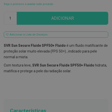
Seja o primeiro a avaliar este produto
E
s
Qtd
c
ADICIONAR
o
v
i
l
h
Adicionar à Lista de Desejos
õ
e
SVR Sun Secure Fluide SPF50+ Fluido
é um fluido matificante de
s
e
proteção solar muito elevada (FPS 50+) , indicado para pele
R
normal a mista.
a
s
Com textura leve,
SVR Sun Secure Fluide SPF50+ Fluido
hidrata,
p
a
matifica e protege a pele da radiação solar.
d
o
r
e
s
d
e
l
í
Características
n