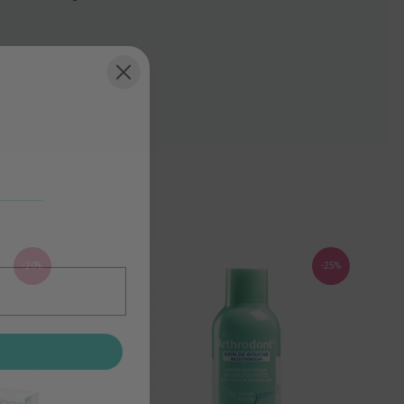
-20%
-25%