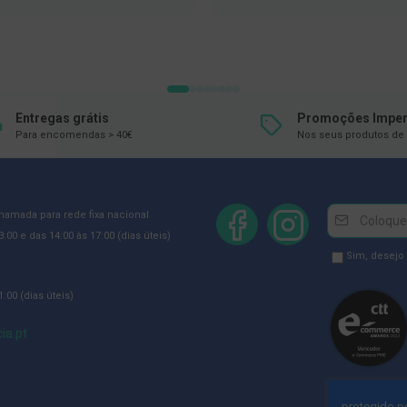
À
À
LISTA
LISTA
DE
DE
DESEJOS
DESEJOS
Entregas grátis
Promoções Imper
Para encomendas > 40€
Nos seus produtos de 
Newsletter
Inscreva-
chamada para rede fixa nacional
se
:00 e das 14:00 às 17:00 (dias úteis)
na
Newsletter
Sim, desejo
Newsletter:
GDPR
:00 (dias úteis)
Consent
ia.pt