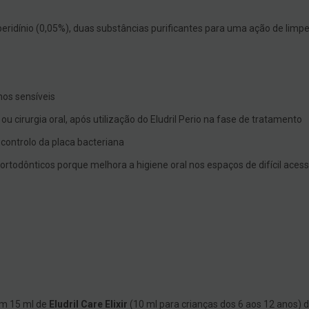
.
peridínio (0,05%), duas substâncias purificantes para uma ação de limpe
os sensíveis
u cirurgia oral, após utilização do Eludril Perio na fase de tratamento
controlo da placa bacteriana
ortodônticos porque melhora a higiene oral nos espaços de difícil ace
om 15 ml de
Eludril Care Elixir
(10 ml para crianças dos 6 aos 12 anos) d