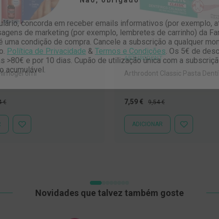
ulário, concorda em receber emails informativos (por exemplo, 
gens de marketing (por exemplo, lembretes de carrinho) da Far
é uma condição de compra. Cancele a subscrição a qualquer mo
o.
Política de Privacidade
&
Termos e Condições
.
Os 5€ de desc
 >80€ e por 10 dias. Cupão de utilização única com a subscriç
ARTHRODONT
o acumulável.
Filmogel 6ml
Arthrodont Classic Pasta Dentí
o
Preço
Preço
7,59 €
4 €
9,54 €
al
Especial
Normal
R
ADICIONAR
ADICIONAR
ADICIONAR
À
À
LISTA
LISTA
DE
DE
DESEJOS
DESEJOS
Novidades que talvez também goste