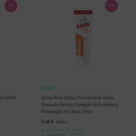
-20%
-32%
ELMEX
 Cs 5460
Elmex Anti-Cáries Professional Junior
Pasta de Dentes Proteção do Esmalte e
Prevenção de Cáries 75ml
Preço
Preço
5,45 €
8,00 €
Especial
Normal
ADICIONAR