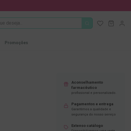
PROCURA
O Meu Ca
MODIFI
Promoções
Aconselhamento
farmacêutico
profissional e personalizado.
Pagamentos e entrega
Garantimos a qualidade e
segurança do nosso serviço
Extenso catálogo
Disponibilizamos uma vasta