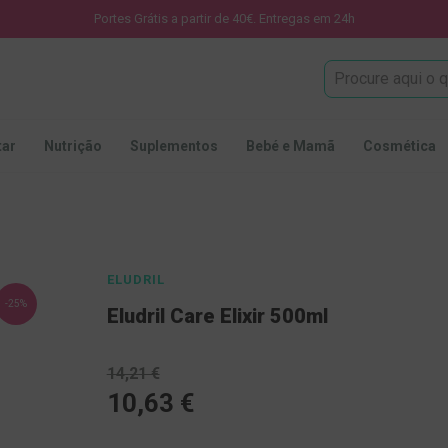
Portes Grátis a partir de 40€. Entregas em 24h
Procura
tar
Nutrição
Suplementos
Bebé e Mamã
Cosmética
ELUDRIL
-25%
Eludril Care Elixir 500ml
14,21 €
10,63 €