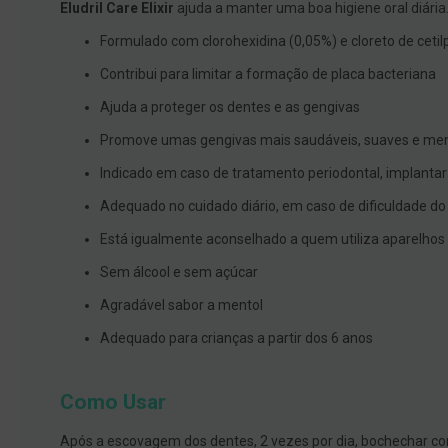
Eludril Care Elixir
ajuda a manter uma boa higiene oral diária
branqueamento
Formulado com clorohexidina (0,05%) e cloreto de cetil
Covid-
Contribui para limitar a formação de placa bacteriana
19
Máscaras
Ajuda a proteger os dentes e as gengivas
e
Promove umas gengivas mais saudáveis, suaves e men
Viseiras
Indicado em caso de tratamento periodontal, implantar o
Desinfetantes
Adequado no cuidado diário, em caso de dificuldade do 
Testes
Está igualmente aconselhado a quem utiliza aparelhos 
Acessórios
Sem álcool e sem açúcar
Luvas
Agradável sabor a mentol
Podologia
Pés
Adequado para crianças a partir dos 6 anos
e
pernas
Como Usar
cansadas
Palmilhas
Após a escovagem dos dentes, 2 vezes por dia, bochechar c