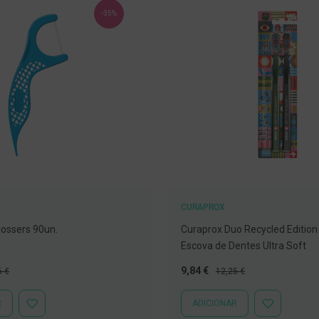
-35%
CURAPROX
ossers 90un.
Curaprox Duo Recycled Edition
Escova de Dentes Ultra Soft
o
Preço
Preço
9,84 €
6 €
12,25 €
al
Especial
Normal
R
ADICIONAR
ADICIONAR
ADICIONAR