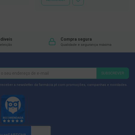
ADICIONAR
À
LISTA
DE
DESEJOS
díveis
Compra segura
eleição
Qualidade e segurança máxima
SUBSCREVER
 receber a newsletter da farmácia.pt com promoções, campanhas e novidades.