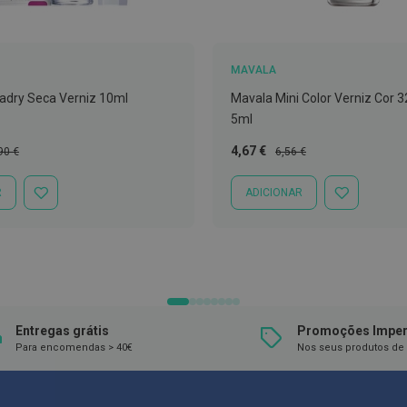
MAVALA
adry Seca Verniz 10ml
Mavala Mini Color Verniz Cor 
5ml
ço
Preço
Preço
4,67 €
90 €
6,56 €
mal
Especial
Normal
R
ADICIONAR
ADICIONAR
ADICIONAR
À
À
LISTA
LISTA
DE
DE
DESEJOS
DESEJOS
Entregas grátis
Promoções Imper
Para encomendas > 40€
Nos seus produtos de 