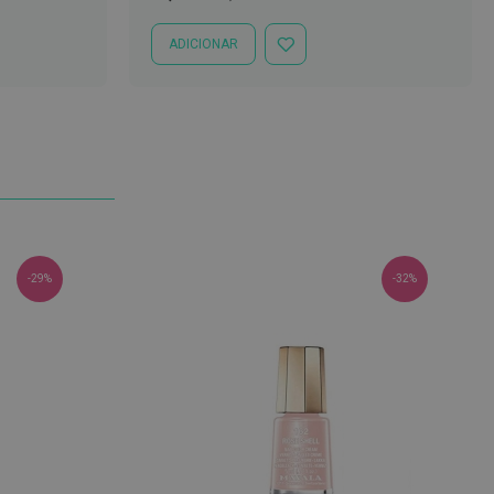
Especial
Normal
ADICIONAR
ADICIONAR
À
LISTA
DE
DESEJOS
-29%
-32%