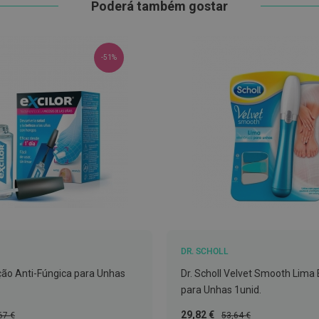
Poderá também gostar
-51%
DR. SCHOLL
ução Anti-Fúngica para Unhas
Dr. Scholl Velvet Smooth Lima 
para Unhas 1unid.
ço
Preço
Preço
29,82 €
67 €
53,64 €