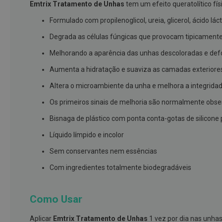
Emtrix Tratamento de Unhas
tem um efeito queratolítico fís
branqueamento
Formulado com propilenoglicol, ureia, glicerol, ácido lá
Covid-
Degrada as células fúngicas que provocam tipicamente
19
Máscaras
Melhorando a aparência das unhas descoloradas e de
e
Aumenta a hidratação e suaviza as camadas exteriore
Viseiras
Altera o microambiente da unha e melhora a integrida
Desinfetantes
Os primeiros sinais de melhoria são normalmente obs
Testes
Bisnaga de plástico com ponta conta-gotas de silicone p
Acessórios
Líquido límpido e incolor
Luvas
Sem conservantes nem essências
Podologia
Pés
Com ingredientes totalmente biodegradáveis
e
pernas
Como Usar
cansadas
Palmilhas
Aplicar
Emtrix Tratamento de Unhas
1 vez por dia nas unhas