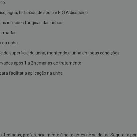
ico.
ctico, água, hidróxido de sódio e EDTA dissódico
 as infeções fúngicas das unhas
formadas
s da unha
de da superfície da unha, mantendo a unha em boas condições
ervados após 1 a 2 semanas de tratamento
ara facilitar a aplicação na unha
 afectadas, preferencialmente à noite antes de se deitar. Segurar a p