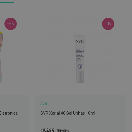
-44%
-41%
SVR
Eletrónica
SVR Xerial 40 Gel Unhas 10ml
Preço
Preço
19,26 €
32,62 €