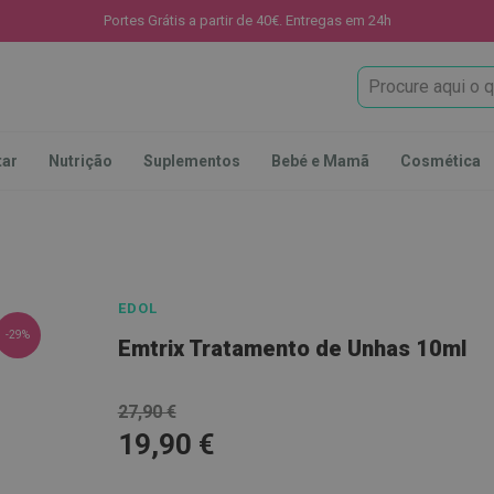
Portes Grátis a partir de 40€. Entregas em 24h
Procura
tar
Nutrição
Suplementos
Bebé e Mamã
Cosmética
EDOL
-29%
Emtrix Tratamento de Unhas 10ml
27,90 €
19,90 €