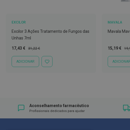
Íntimos
Higiene
íntima
EXCILOR
MAVALA
e
Cuidados
Excilor 3 Ações Tratamento de Fungos das
Mavala Mav
Unhas 7ml
Copos
menstruais,
Preço
Preço
Preço
Pre
17,43 €
15,19 €
31,22 €
19,
Especial
Normal
Especial
Nor
pensos
e
ADICIONAR
ADICIONA
ADICIONAR
tampões
À
LISTA
Incontinência
DE
DESEJOS
Suplementos
Primeiros
Socorros
Aconselhamento farmacêutico
Pensos
Profissionais dedicados para ajudar
Compressas,
Ligaduras,