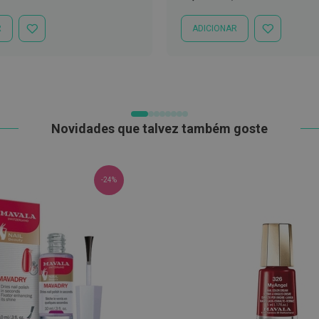
mal
Especial
Normal
R
ADICIONAR
ADICIONAR
ADICIONAR
À
À
LISTA
LISTA
DE
DE
DESEJOS
DESEJOS
Novidades que talvez também goste
-24%