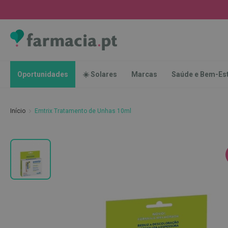
Oportunidades
☀️
Solares
Marcas
Saúde
Oportunidades
☀️ Solares
Marcas
Saúde e Bem-Es
e
Bem-
Estar
Início
Emtrix Tratamento de Unhas 10ml
Higiene
Oral
Escovas
Saltar
Pastas
para
dentífricas
o
final
Escovilhões
da
e
Galeria
Raspadores
de
de
imagens