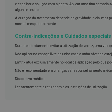
e
e espalhar a solução com a ponta. Aplicar uma fina camada so
proteções
alguns minutos.
Meias
A duração do tratamento depende da gravidade inicial mas p
de
normal cresça totalmente.
descanso
Contra-indicações e Cuidados especiais
Gretas,
Calosidades
Durante o tratamento evitar a utilização de verniz, uma vez q
e
Secura
Não aplicar no espaço livre da unha caso a unha afetada este
Desodorizantes
Emtrix atua exclusivamente no local de aplicação pelo que pod
e
Não é recomendado em crianças sem aconselhamento médico
Antitranspirantes
Dispositivo médico.
Antifúngicos
Ler atentamente a rotulagem e as instruções de utilização.
Cuidados
das
unhas
Utensílios