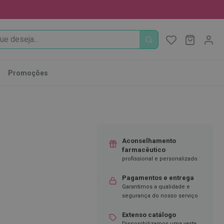
PROCURA
O Meu Ca
MODIFI
Promoções
Aconselhamento
farmacêutico
profissional e personalizado.
Pagamentos e entrega
Garantimos a qualidade e
segurança do nosso serviço
Extenso catálogo
Disponibilizamos uma vasta