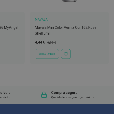
MAVALA
326 MyAngel
Mavala Mini Color Verniz Cor 162 Rose
Shell 5ml
Preço
Preço
4,44 €
6,56 €
Especial
Normal
ADICIONAR
ADICIONAR
À
LISTA
DE
DESEJOS
díveis
Compra segura
eleição
Qualidade e segurança máxima