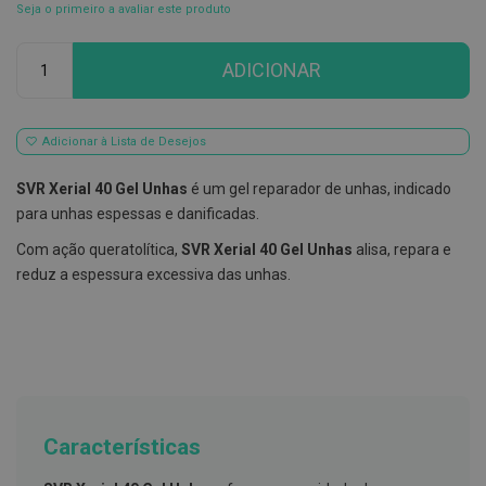
Seja o primeiro a avaliar este produto
E
s
Qtd
c
ADICIONAR
o
v
i
l
Adicionar à Lista de Desejos
h
õ
e
SVR Xerial 40 Gel Unhas
é um gel reparador de unhas, indicado
s
para unhas espessas e danificadas.
e
R
Com ação queratolítica,
SVR Xerial 40 Gel Unhas
alisa, repara e
a
s
reduz a espessura excessiva das unhas.
p
a
d
o
r
e
s
d
e
Características
l
í
n