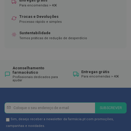
Entregas grátis
Para encomendas > 40€
D
e
Trocas e Devoluções
s
i
Processo rápido e simples
n
f
Sustentabilidade
e
Temos práticas de redução de desperdício
t
a
n
t
e
s
Aconselhamento
Entregas grátis
farmacêutico
T
Para encomendas > 40€
Profissionais dedicados para
e
ajudar
s
t
e
s
Newsletter
Inscreva-
SUBSCREVER
A
se
c
e
na
Newsletter
Sim, desejo receber a newsletter da farmácia.pt com promoções,
s
Newsletter:
GDPR
campanhas e novidades.
s