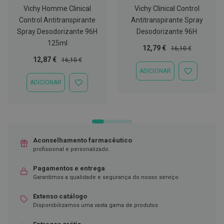
Vichy Homme Clinical
Vichy Clinical Control
C
o
Control Antitranspirante
Antitranspirante Spray
v
Spray Desodorizante 96H
Desodorizante 96H
i
125ml
d
Preço
Preço
12,79 €
16,10 €
-
Especial
Normal
Preço
Preço
12,87 €
16,10 €
1
Especial
Normal
ADICIONAR
9
ADICIONAR
À
ADICIONAR
ADICIONAR
LISTA
M
À
DE
á
LISTA
DESEJOS
s
DE
c
DESEJOS
a
r
a
Aconselhamento farmacêutico
s
profissional e personalizado.
e
V
Pagamentos e entrega
i
Garantimos a qualidade e segurança do nosso serviço
s
e
i
Extenso catálogo
r
Disponibilizamos uma vasta gama de produtos
a
s