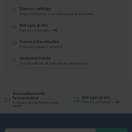
ó
r
Extenso catálogo
i
Disponibilizamos uma vasta gama de produtos
o
s
Entregas grátis
L
Para encomendas > 40€
u
v
Trocas e Devoluções
a
Processo rápido e simples
s
Sustentabilidade
P
Temos práticas de redução de desperdício
o
d
o
l
o
g
Aconselhamento
i
Entregas grátis
farmacêutico
Para encomendas > 40€
a
Profissionais dedicados para
ajudar
P
é
s
e
Newsletter
Inscreva-