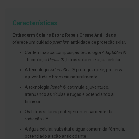
g
u
a
Características
C
o
l
Esthederm Solaire Bronz Repair Creme Anti-Idade
u
oferece um cuidado
premium
anti-idade de proteção solar.
t
ó
Contém na sua composição tecnologia
AdaptaSun ®
r
i
, tecnologia
Repair ®
,filtros solares e água celular
o
s
A tecnologia
AdaptaSun ®
protege a pele, preserva
e
a juventude e bronzeia naturalmente
e
l
A tecnologia
Repair ®
estimula a juventude,
i
x
atenuando as rídulas e rugas e potenciando a
i
firmeza
r
e
Os filtros solares protegem intensamente da
s
radiação UV
F
A água celular, substitui a água comum da fórmula,
i
o
potenciado a ação antioxidante