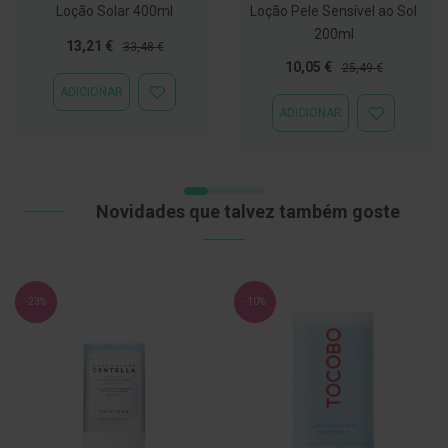
Loção Solar 400ml
Loção Pele Sensível ao Sol
C
200ml
o
Preço
Preço
13,21 €
33,48 €
v
Especial
Normal
Preço
Preço
10,05 €
25,49 €
i
Especial
Normal
d
ADICIONAR
ADICIONAR
-
ADICIONAR
À
ADICIONAR
1
LISTA
À
9
DE
LISTA
DESEJOS
DE
M
DESEJOS
á
Novidades que talvez também goste
s
c
a
r
a
s
-23%
-10%
e
V
i
s
e
i
r
a
s