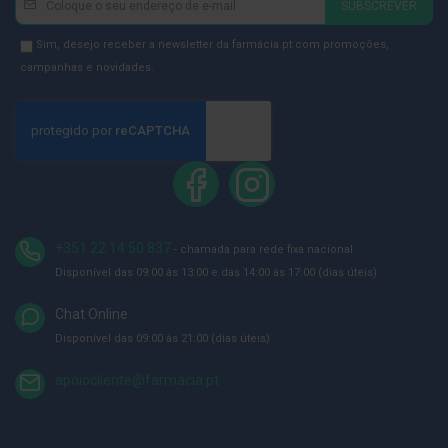
p
SUBSCREVER
e
se
r
na
Newsletter
Sim, desejo receber a newsletter da farmácia.pt com promoções,
n
a
Newsletter:
GDPR
campanhas e novidades.
s
Consent
c
a
n
s
a
d
a
s
P
+351 22 14 50 837
- chamada para rede fixa nacional
a
Disponível das 09:00 às 13:00 e das 14:00 às 17:00 (dias úteis)
l
m
i
Chat Online
l
Disponível das 09:00 às 21:00 (dias úteis)
h
a
s
apoiocliente@farmacia.pt
e
p
r
o