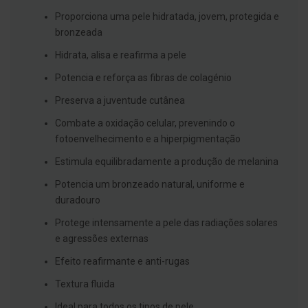
s
d
Proporciona uma pele hidratada, jovem, protegida e
e
bronzeada
n
t
Hidrata, alisa e reafirma a pele
á
r
Potencia e reforça as fibras de colagénio
i
o
Preserva a juventude cutânea
s
Combate a oxidação celular, prevenindo o
A
f
fotoenvelhecimento e a hiperpigmentação
e
ç
Estimula equilibradamente a produção de melanina
õ
e
Potencia um bronzeado natural, uniforme e
s
duradouro
d
a
Protege intensamente a pele das radiações solares
b
o
e agressões externas
c
a
Efeito reafirmante e anti-rugas
e
M
Textura fluida
a
u
Ideal para todos os tipos de pele