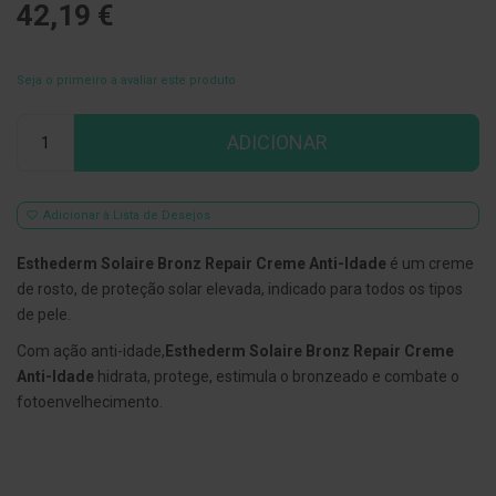
42,19 €
E
s
c
Seja o primeiro a avaliar este produto
o
v
i
Qtd
l
ADICIONAR
h
õ
e
s
Adicionar à Lista de Desejos
e
R
a
Esthederm Solaire Bronz Repair Creme Anti-Idade
é um creme
s
de rosto, de proteção solar elevada, indicado para todos os tipos
p
a
de pele.
d
o
Com ação anti-idade,
Esthederm Solaire Bronz Repair Creme
r
Anti-Idade
hidrata, protege, estimula o bronzeado e combate o
e
fotoenvelhecimento.
s
d
e
l
í
n