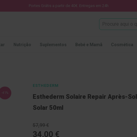
Portes Grátis a partir de 40€. Entregas em 24h
Procura
tar
Nutrição
Suplementos
Bebé e Mamã
Cosmética
ESTHEDERM
-41%
Esthederm Solaire Repair Après-Sole
Solar 50ml
57,99 €
34,00 €