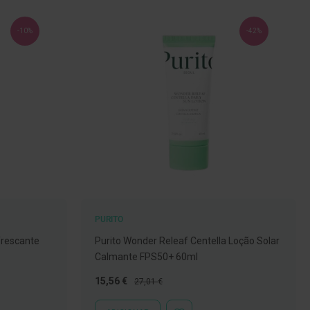
-10%
-42%
PURITO
frescante
Purito Wonder Releaf Centella Loção Solar
Calmante FPS50+ 60ml
Preço
Preço
15,56 €
27,01 €
Especial
Normal