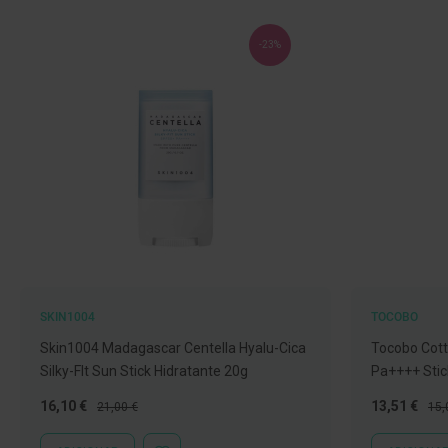
Nariz
e
-23%
Garganta
Sexualidade
Preservativos
Lubrificantes
Acessórios
Suplementos
alimentares
Testes
de
SKIN1004
TOCOBO
gravidez
Skin1004 Madagascar Centella Hyalu-Cica
Tocobo Cott
Testes
Silky-Flt Sun Stick Hidratante 20g
Pa++++ Stic
de
ovulação
Preço
Preço
Preço
Pre
16,10 €
13,51 €
21,00 €
15,
Especial
Normal
Especial
Nor
Diversos