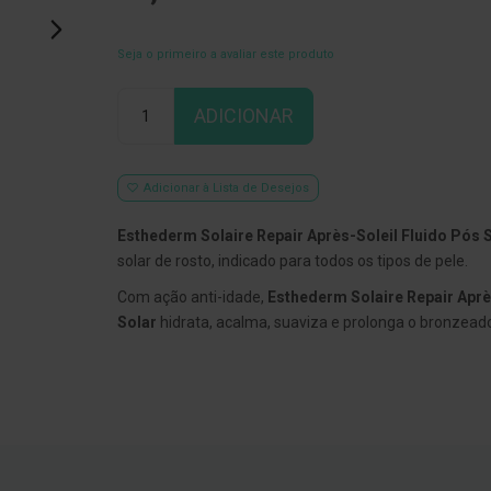
Seja o primeiro a avaliar este produto
Qtd
ADICIONAR
Adicionar à Lista de Desejos
Esthederm Solaire Repair Après-Soleil Fluido Pós 
solar de rosto, indicado para todos os tipos de pele.
Com ação anti-idade,
Esthederm Solaire Repair Aprè
Solar
hidrata, acalma, suaviza e prolonga o bronzead