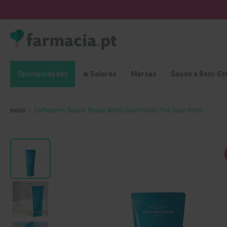
Oportunidades
☀️
Solares
Marcas
Saúde
Oportunidades
☀️ Solares
Marcas
Saúde e Bem-Es
e
Bem-
Estar
Início
Esthederm Solaire Repair Après-Soleil Fluido Pós Solar 50ml
Higiene
Oral
Escovas
Saltar
Pastas
para
dentífricas
o
final
Escovilhões
da
e
Galeria
Raspadores
de
de
imagens