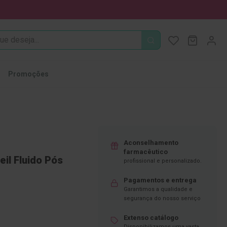
PROCURA
O Meu Ca
MODIFI
Promoções
Aconselhamento
farmacêutico
il Fluido Pós
profissional e personalizado.
Pagamentos e entrega
Garantimos a qualidade e
segurança do nosso serviço
Extenso catálogo
Disponibilizamos uma vasta