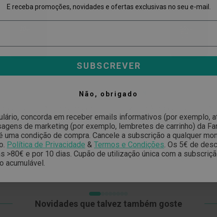
E receba promoções, novidades e ofertas exclusivas no seu e-mail.
SUBSCREVER
PIZ BUIN
Não, obrigado
lergy SPF30 Loção Pele Sensível
Piz Buin Allergy SPF50+ Loção
ulário, concorda em receber emails informativos (por exemplo, 
l
Sensível ao Sol 200ml
gens de marketing (por exemplo, lembretes de carrinho) da Far
é uma condição de compra. Cancele a subscrição a qualquer mo
ço
Preço
Preço
10,44 €
49 €
26,48 €
o.
Política de Privacidade
&
Termos e Condições
.
Os 5€ de desc
mal
Especial
Normal
 >80€ e por 10 dias. Cupão de utilização única com a subscriç
R
ADICIONAR
ADICIONAR
ADICIONAR
o acumulável.
À
À
LISTA
LISTA
DE
DE
DESEJOS
DESEJOS
Novidades que talvez também goste