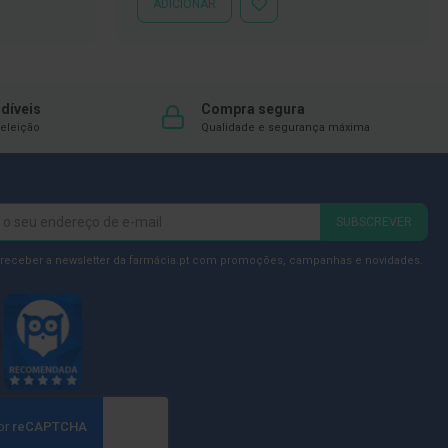
ADICIONAR
ADICIONAR
À
LISTA
DE
DESEJOS
díveis
Compra segura
eleição
Qualidade e segurança máxima
SUBSCREVER
 receber a newsletter da farmácia.pt com promoções, campanhas e novidades.