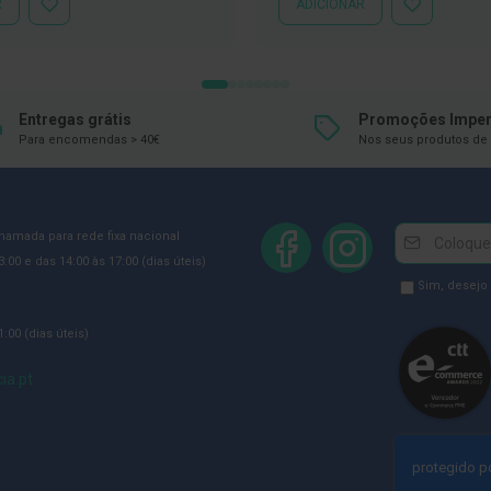
R
ADICIONAR
ADICIONAR
ADICIONAR
À
À
LISTA
LISTA
DE
DE
DESEJOS
DESEJOS
Entregas grátis
Promoções Imper
Para encomendas > 40€
Nos seus produtos de 
Newsletter
Inscreva-
chamada para rede fixa nacional
se
:00 e das 14:00 às 17:00 (dias úteis)
na
Newsletter
Sim, desejo
Newsletter:
GDPR
:00 (dias úteis)
Consent
ia.pt