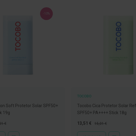
-10%
TOCOBO
on Soft Protetor Solar SPF50+
Tocobo Cica Protetor Solar Re
k 19g
SPF50+ PA++++ Stick 18g
ço
Preço
Preço
13,51 €
01 €
15,01 €
mal
Especial
Normal