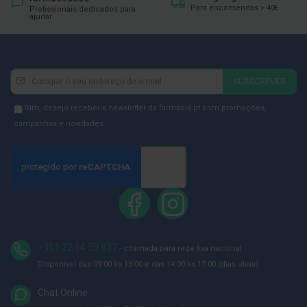
ó
Para encomendas > 40€
Profissionais dedicados para
r
ajudar
i
o
s
L
Newsletter
Inscreva-
u
SUBSCREVER
se
v
a
na
Newsletter
Sim, desejo receber a newsletter da farmácia.pt com promoções,
s
Newsletter:
GDPR
campanhas e novidades.
Consent
P
o
d
o
l
o
g
i
a
+351 22 14 50 837
- chamada para rede fixa nacional
P
Disponível das 09:00 às 13:00 e das 14:00 às 17:00 (dias úteis)
é
s
Chat Online
e