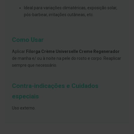
s
d
Ideal para variações climatéricas, exposição solar,
e
pós-barbear, irritações cutâneas, etc.
n
t
á
r
i
Como Usar
o
s
Aplicar
Filorga Crème Universelle Creme Regenerador
A
de manha e/ ou à noite na pele do rosto e corpo. Reaplicar
f
e
sempre que necessário.
ç
õ
e
s
Contra-indicações e Cuidados
d
a
especiais
b
o
c
Uso externo.
a
e
M
a
u