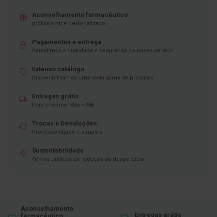
D
Aconselhamento farmacêutico
e
profissional e personalizado.
s
i
Pagamentos e entrega
n
Garantimos a qualidade e segurança do nosso serviço
f
e
t
Extenso catálogo
a
Disponibilizamos uma vasta gama de produtos
n
t
Entregas grátis
e
Para encomendas > 40€
s
Trocas e Devoluções
T
e
Processo rápido e simples
s
t
Sustentabilidade
e
Temos práticas de redução de desperdício
s
A
c
e
s
Aconselhamento
s
Entregas grátis
farmacêutico