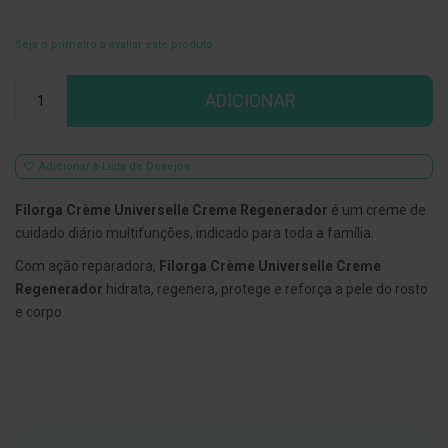
E
s
Seja o primeiro a avaliar este produto
c
o
Qtd
v
ADICIONAR
i
l
h
õ
Adicionar à Lista de Desejos
e
s
e
Filorga Crème Universelle Creme Regenerador
é um creme de
R
cuidado diário multifunções, indicado para toda a família.
a
s
Com ação reparadora,
Filorga Crème Universelle Creme
p
a
Regenerador
hidrata, regenera, protege e reforça a pele do rosto
d
e corpo.
o
r
e
s
d
e
l
í
n