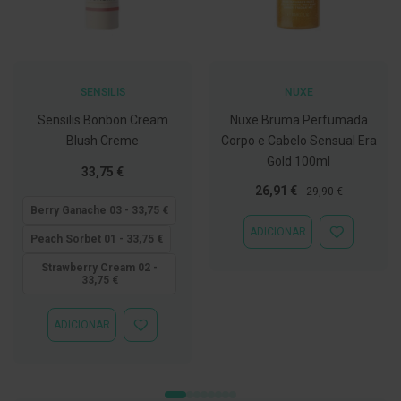
C
o
v
i
d
SENSILIS
NUXE
-
1
Sensilis Bonbon Cream
Nuxe Bruma Perfumada
9
Blush Creme
Corpo e Cabelo Sensual Era
Gold 100ml
M
Tão
33,75 €
á
baixo
Preço
Preço
26,91 €
29,90 €
s
quanto
c
Especial
Normal
Berry Ganache 03 - 33,75 €
a
ADICIONAR
r
ADICIONAR
Peach Sorbet 01 - 33,75 €
a
À
s
LISTA
Strawberry Cream 02 -
e
33,75 €
DE
V
DESEJOS
i
s
ADICIONAR
ADICIONAR
e
À
i
LISTA
r
DE
a
DESEJOS
s