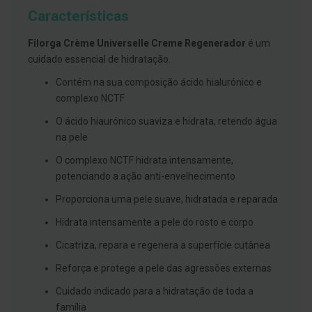
g
Características
u
a
Filorga Crème Universelle Creme Regenerador
é um
C
cuidado essencial de hidratação.
o
l
Contém na sua composição ácido hialurónico e
u
complexo NCTF
t
ó
O ácido hiaurónico suaviza e hidrata, retendo água
r
i
na pele
o
s
O complexo NCTF hidrata intensamente,
e
potenciando a ação anti-envelhecimento
e
l
Proporciona uma pele suave, hidratada e reparada
i
x
i
Hidrata intensamente a pele do rosto e corpo
r
e
Cicatriza, repara e regenera a superfície cutânea
s
Reforça e protege a pele das agressões externas
F
Cuidado indicado para a hidratação de toda a
i
o
família