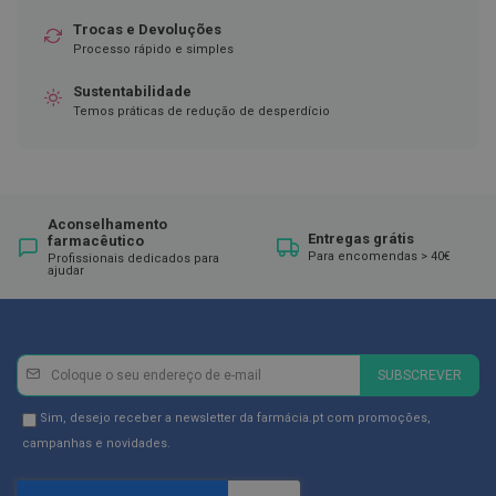
ó
r
Trocas e Devoluções
i
Processo rápido e simples
o
s
Sustentabilidade
Temos práticas de redução de desperdício
L
u
v
a
s
Aconselhamento
P
Entregas grátis
farmacêutico
o
Para encomendas > 40€
Profissionais dedicados para
d
ajudar
o
l
o
g
Newsletter
Inscreva-
i
SUBSCREVER
a
se
na
Newsletter
Sim, desejo receber a newsletter da farmácia.pt com promoções,
P
Newsletter:
GDPR
é
campanhas e novidades.
s
Consent
e