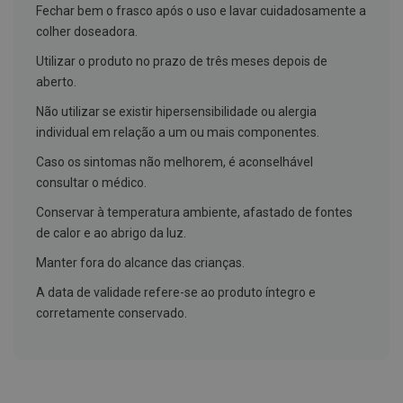
h
Fechar bem o frasco após o uso e lavar cuidadosamente a
á
colher doseadora.
l
i
Utilizar o produto no prazo de três meses depois de
t
o
aberto.
P
Não utilizar se existir hipersensibilidade ou alergia
r
individual em relação a um ou mais componentes.
ó
t
Caso os sintomas não melhorem, é aconselhável
e
s
consultar o médico.
e
s
Conservar à temperatura ambiente, afastado de fontes
d
de calor e ao abrigo da luz.
e
n
Manter fora do alcance das crianças.
t
á
A data de validade refere-se ao produto íntegro e
r
i
corretamente conservado.
a
s
e
P
r
o