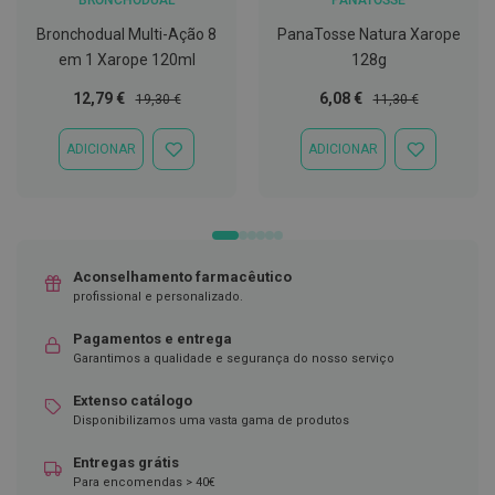
D
Bronchodual Multi-Ação 8
PanaTosse Natura Xarope
e
em 1 Xarope 120ml
128g
s
i
Preço
Preço
Preço
Preço
12,79 €
6,08 €
19,30 €
11,30 €
n
f
Especial
Normal
Especial
Normal
e
ADICIONAR
ADICIONAR
t
ADICIONAR
ADICIONAR
a
À
À
n
LISTA
LISTA
t
DE
DE
e
DESEJOS
DESEJOS
s
Aconselhamento farmacêutico
T
profissional e personalizado.
e
s
t
Pagamentos e entrega
e
Garantimos a qualidade e segurança do nosso serviço
s
Extenso catálogo
A
Disponibilizamos uma vasta gama de produtos
c
e
Entregas grátis
s
s
Para encomendas > 40€