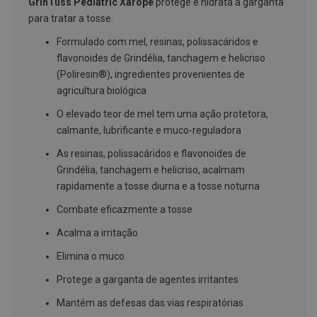
GrinTuss Pediatric Xarope
protege e hidrata a garganta
g
para tratar a tosse.
u
a
Formulado com mel, resinas, polissacáridos e
C
flavonoides de Grindélia, tanchagem e helicriso
o
(Poliresin®), ingredientes provenientes de
l
u
agricultura biológica
t
ó
O elevado teor de mel tem uma ação protetora,
r
calmante, lubrificante e muco-reguladora
i
o
As resinas, polissacáridos e flavonoides de
s
e
Grindélia, tanchagem e helicriso, acalmam
e
rapidamente a tosse diurna e a tosse noturna
l
i
Combate eficazmente a tosse
x
i
Acalma a irritação
r
e
Elimina o muco
s
Protege a garganta de agentes irritantes
F
i
Mantém as defesas das vias respiratórias
o