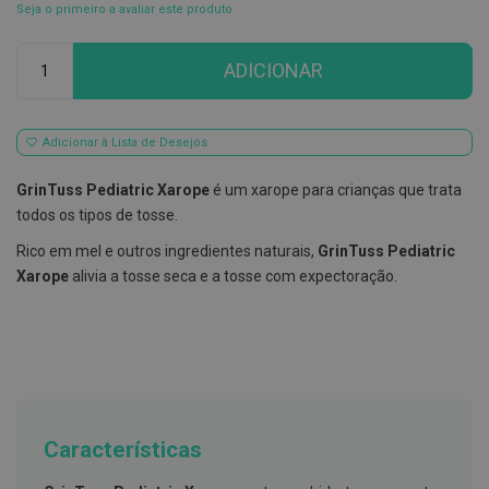
Seja o primeiro a avaliar este produto
E
s
Qtd
c
ADICIONAR
o
v
i
l
Adicionar à Lista de Desejos
h
õ
e
GrinTuss Pediatric Xarope
é um xarope para crianças que trata
s
todos os tipos de tosse.
e
R
Rico em mel e outros ingredientes naturais,
GrinTuss Pediatric
a
s
Xarope
alivia a tosse seca e a tosse com expectoração.
p
a
d
o
r
e
s
d
e
Características
l
í
n