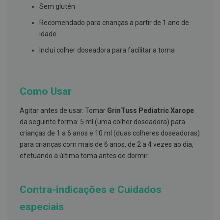
s
Sem glutén
d
e
Recomendado para crianças a partir de 1 ano de
n
t
idade
á
r
Inclui colher doseadora para facilitar a toma
i
o
s
Como Usar
A
f
e
Agitar antes de usar. Tomar
GrinTuss Pediatric Xarope
ç
õ
da seguinte forma: 5 ml (uma colher doseadora) para
e
crianças de 1 a 6 anos e 10 ml (duas colheres doseadoras)
s
para crianças com mais de 6 anos, de 2 a 4 vezes ao dia,
d
a
efetuando a última toma antes de dormir.
b
o
c
a
Contra-indicações e Cuidados
e
M
especiais
a
u