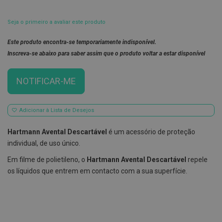
E
s
Seja o primeiro a avaliar este produto
c
o
Este produto encontra-se temporariamente indisponível.
v
i
Inscreva-se abaixo para saber assim que o produto voltar a estar disponível
l
h
õ
NOTIFICAR-ME
e
s
e
R
Adicionar à Lista de Desejos
a
s
Hartmann Avental Descartável
é um acessório de proteção
p
a
individual, de uso único.
d
o
Em filme de polietileno, o
Hartmann Avental Descartável
repele
r
os líquidos que entrem em contacto com a sua superfície.
e
s
d
e
l
í
n