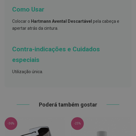
s
d
Como Usar
e
n
t
Colocar o
Hartmann Avental Descartável
pela cabeça e
á
apertar atrás da cintura.
r
i
o
s
Contra-indicações e Cuidados
A
especiais
f
e
ç
Utilização única.
õ
e
s
d
a
b
Poderá também gostar
o
c
a
e
M
-36%
-25%
a
u