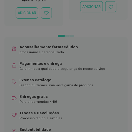
Especial
Normal
C
ADICIONAR
ADICIONAR
o
ADICIONAR
À
ADICIONAR
v
LISTA
À
i
DE
LISTA
d
DESEJOS
DE
-
DESEJOS
1
9
Aconselhamento farmacêutico
profissional e personalizado.
M
á
s
Pagamentos e entrega
c
Garantimos a qualidade e segurança do nosso serviço
a
r
Extenso catálogo
a
Disponibilizamos uma vasta gama de produtos
s
e
V
Entregas grátis
i
Para encomendas > 40€
s
e
Trocas e Devoluções
i
Processo rápido e simples
r
a
s
Sustentabilidade