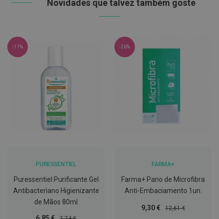
Novidades que talvez também goste
t
e
t
o
r
e
-11%
-26%
s
K
i
t
s
d
e
b
r
a
n
q
u
e
PURESSENTIEL
FARMA+
a
Puressentiel Purificante Gel
Farma+ Pano de Microfibra
m
e
Antibacteriano Higienizante
Anti-Embaciamento 1un.
n
de Mãos 80ml
t
Preço
Preço
9,30 €
12,61 €
o
Especial
Normal
Preço
Preço
6,85 €
7,74 €