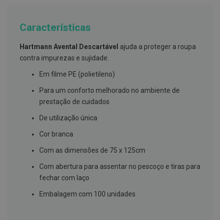
g
u
a
Características
C
o
Hartmann Avental Descartável
ajuda a proteger a roupa
l
contra impurezas e sujidade.
u
t
Em filme PE (polietileno)
ó
r
Para um conforto melhorado no ambiente de
i
o
prestação de cuidados
s
e
De utilização única
e
l
Cor branca
i
x
Com as dimensões de 75 x 125cm
i
r
Com abertura para assentar no pescoço e tiras para
e
fechar com laço
s
Embalagem com 100 unidades
F
i
o