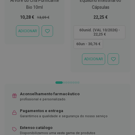
Árvore do Chá Purificante
Equilíbrio Intestinal 60
Bio 10ml
Cápsulas
D
e
Preço
Preço
Tão
10,28 €
22,25 €
13,09 €
s
i
Especial
Normal
baixo
n
quanto
60unid. (VAL 10/2026) -
ADICIONAR
f
ADICIONAR
22,25 €
e
À
t
LISTA
60un - 30,76 €
a
DE
n
DESEJOS
t
ADICIONAR
e
ADICIONAR
s
À
LISTA
DE
T
DESEJOS
e
s
t
Aconselhamento farmacêutico
e
profissional e personalizado.
s
Pagamentos e entrega
A
Garantimos a qualidade e segurança do nosso serviço
c
e
s
Extenso catálogo
s
Disponibilizamos uma vasta gama de produtos