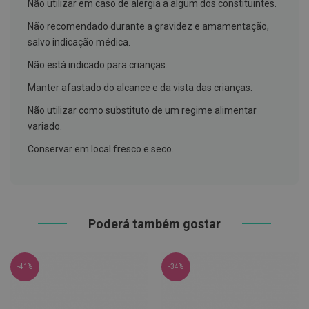
Não utilizar em caso de alergia a algum dos constituintes.
h
á
Não recomendado durante a gravidez e amamentação,
l
i
salvo indicação médica.
t
o
Não está indicado para crianças.
P
Manter afastado do alcance e da vista das crianças.
r
ó
Não utilizar como substituto de um regime alimentar
t
variado.
e
s
Conservar em local fresco e seco.
e
s
d
e
n
t
á
Poderá também gostar
r
i
a
s
-41%
-34%
e
P
r
o