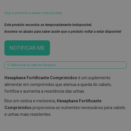
E
s
Seja o primeiro a avaliar este produto
c
o
Este produto encontra-se temporariamente indisponível.
v
i
Inscreva-se abaixo para saber assim que o produto voltar a estar disponível
l
h
õ
NOTIFICAR-ME
e
s
e
R
Adicionar à Lista de Desejos
a
s
Hexaphane Fortificante Comprimidos
é um suplemento
p
a
alimentar em comprimidos que atenua a queda do cabelo,
d
fortifica e aumenta a resistência das unhas.
o
r
Rico em cistina e metionina,
Hexaphane Fortificante
e
s
Comprimidos
proporciona os nutrientes necessários para cabelo
d
e unhas mais resistentes.
e
l
í
n