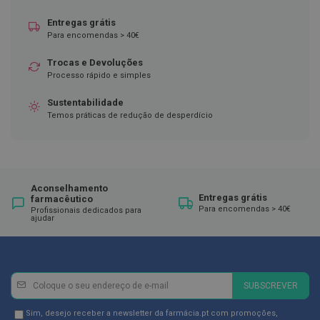
ó
r
Entregas grátis
i
Para encomendas > 40€
o
s
Trocas e Devoluções
L
Processo rápido e simples
u
v
Sustentabilidade
a
Temos práticas de redução de desperdício
s
P
o
d
o
Aconselhamento
l
Entregas grátis
farmacêutico
Para encomendas > 40€
o
Profissionais dedicados para
ajudar
g
i
a
P
Newsletter
Inscreva-
SUBSCREVER
é
se
s
e
na
Newsletter
Sim, desejo receber a newsletter da farmácia.pt com promoções,