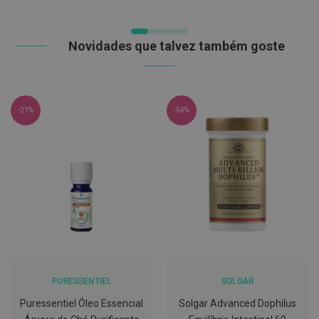
C
o
v
Novidades que talvez também goste
i
d
-
1
9
-21%
-54%
M
á
s
c
a
r
a
s
e
V
i
s
e
i
PURESSENTIEL
SOLGAR
r
a
Puressentiel Óleo Essencial
Solgar Advanced Dophilus
s