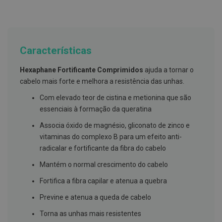
g
u
a
C
o
Características
l
u
Hexaphane Fortificante Comprimidos
ajuda a tornar o
t
ó
cabelo mais forte e melhora a resistência das unhas.
r
i
Com elevado teor de cistina e metionina que são
o
essenciais à formação da queratina
s
e
Associa óxido de magnésio, gliconato de zinco e
e
l
vitaminas do complexo B para um efeito anti-
i
radicalar e fortificante da fibra do cabelo
x
i
Mantém o normal crescimento do cabelo
r
e
Fortifica a fibra capilar e atenua a quebra
s
Previne e atenua a queda de cabelo
F
i
Torna as unhas mais resistentes
o