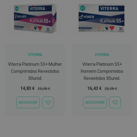
t
e
t
o
r
e
s
K
i
t
VITERRA
VITERRA
s
d
Viterra Platinum 55+ Mulher
Viterra Platinum 55+
e
Comprimidos Revestidos
Homem Comprimidos
b
r
30unid.
Revestidos 30unid.
a
n
Preço
Preço
Preço
Preço
14,83 €
16,43 €
25,08 €
25,08 €
q
Especial
Normal
Especial
Normal
u
e
ADICIONAR
ADICIONAR
ADICIONAR
ADICIONAR
a
À
À
m
LISTA
LISTA
e
DE
DE
n
DESEJOS
DESEJOS
t
o