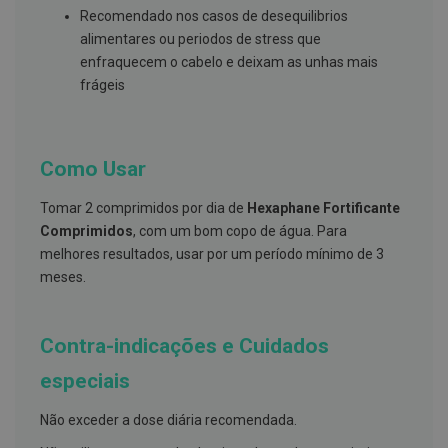
s
Recomendado nos casos de desequilibrios
d
e
alimentares ou periodos de stress que
n
enfraquecem o cabelo e deixam as unhas mais
t
á
frágeis
r
i
o
s
Como Usar
A
f
Tomar 2 comprimidos por dia de
Hexaphane Fortificante
e
ç
Comprimidos
, com um bom copo de água. Para
õ
melhores resultados, usar por um período mínimo de 3
e
meses.
s
d
a
b
Contra-indicações e Cuidados
o
c
a
especiais
e
M
Não exceder a dose diária recomendada.
a
u