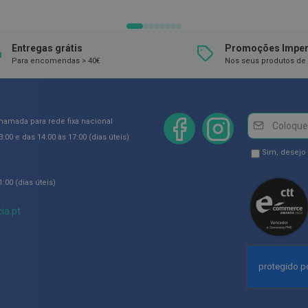
Entregas grátis
Promoções Imper
Para encomendas > 40€
Nos seus produtos de 
Newsletter
Inscreva-
chamada para rede fixa nacional
se
:00 e das 14:00 às 17:00 (dias úteis)
na
Newsletter
Sim, desejo
Newsletter:
GDPR
:00 (dias úteis)
Consent
ia.pt