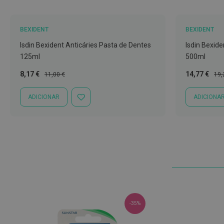
Nariz
e
BEXIDENT
BEXIDENT
Garganta
Isdin Bexident Anticáries Pasta de Dentes
Isdin Bexide
Sexualidade
125ml
500ml
Preservativos
Preço
Preço
Preço
Pre
8,17 €
14,77 €
11,00 €
19,
Lubrificantes
Especial
Normal
Especial
Nor
Acessórios
ADICIONAR
ADICIONA
ADICIONAR
À
Suplementos
LISTA
alimentares
DE
DESEJOS
Testes
de
gravidez
Testes
de
ovulação
-35%
Diversos