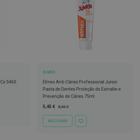
ELMEX
 Cs 5460
Elmex Anti-Cáries Professional Junior
Pasta de Dentes Proteção do Esmalte e
Prevenção de Cáries 75ml
Preço
Preço
5,45 €
8,00 €
Especial
Normal
ADICIONAR
ADICIONAR
À
LISTA
DE