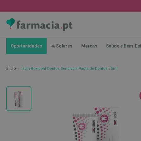
Oportunidades
☀️
Solares
Marcas
Saúde
Oportunidades
☀️ Solares
Marcas
Saúde e Bem-Es
e
Bem-
Estar
Início
Isdin Bexident Dentes Sensiveis Pasta de Dentes 75ml
Higiene
Oral
Escovas
Saltar
Pastas
para
dentífricas
o
final
Escovilhões
da
e
Galeria
Raspadores
de
de
imagens