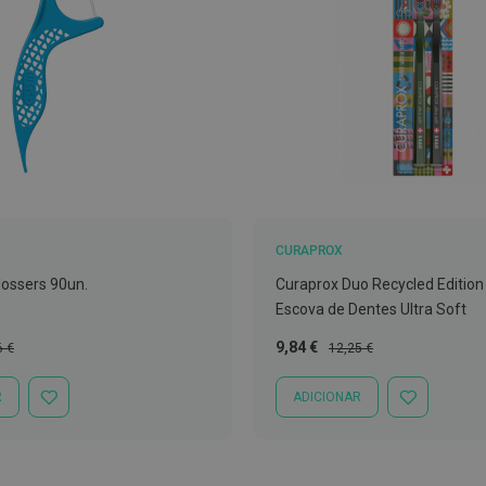
CURAPROX
ossers 90un.
Curaprox Duo Recycled Edition
Escova de Dentes Ultra Soft
o
Preço
Preço
9,84 €
6 €
12,25 €
al
Especial
Normal
R
ADICIONAR
ADICIONAR
ADICIONAR
À
À
LISTA
LISTA
DE
DE
DESEJOS
DESEJOS