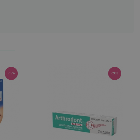
-19%
-20%