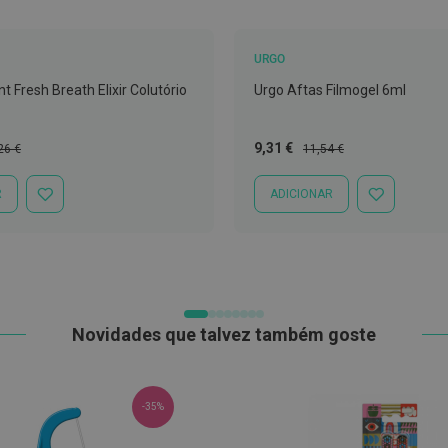
URGO
nt Fresh Breath Elixir Colutório
Urgo Aftas Filmogel 6ml
ço
Preço
Preço
9,31 €
26 €
11,54 €
mal
Especial
Normal
R
ADICIONAR
ADICIONAR
ADICIONAR
À
À
LISTA
LISTA
DE
DE
DESEJOS
DESEJOS
Novidades que talvez também goste
-35%