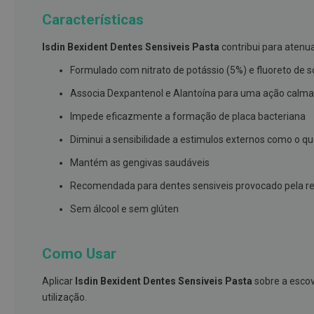
branqueamento
Características
Covid-
Isdin Bexident Dentes Sensiveis Pasta
contribui para atenua
19
Máscaras
Formulado com nitrato de potássio (5%) e fluoreto de s
e
Associa Dexpantenol e Alantoína para uma ação calma
Viseiras
Impede eficazmente a formação de placa bacteriana
Desinfetantes
Diminui a sensibilidade a estimulos externos como o qu
Testes
Mantém as gengivas saudáveis
Acessórios
Recomendada para dentes sensiveis provocado pela retr
Luvas
Sem álcool e sem glúten
Podologia
Pés
e
Como Usar
pernas
cansadas
Aplicar
Isdin Bexident Dentes Sensiveis Pasta
sobre a escov
utilização.
Palmilhas