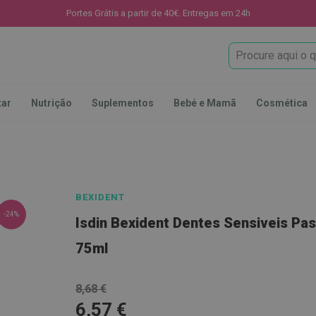
Portes Grátis a partir de 40€. Entregas em 24h
Procura
tar
Nutrição
Suplementos
Bebé e Mamã
Cosmética
BEXIDENT
-24%
Isdin Bexident Dentes Sensiveis Pa
75ml
8,68 €
6,57 €