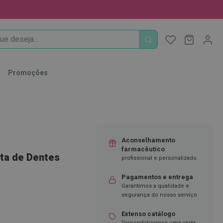
PROCURA
O Meu Ca
MODIFI
Promoções
Aconselhamento
farmacêutico
sta de Dentes
profissional e personalizado.
Pagamentos e entrega
Garantimos a qualidade e
segurança do nosso serviço
Extenso catálogo
Disponibilizamos uma vasta