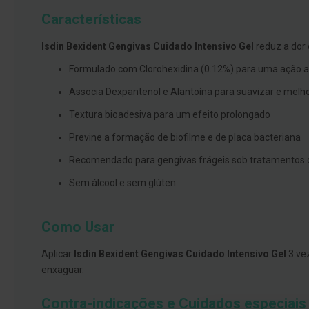
branqueamento
Características
Covid-
Isdin Bexident Gengivas Cuidado Intensivo Gel
reduz a dor 
19
Máscaras
Formulado com Clorohexidina (0.12%) para uma ação a
e
Associa Dexpantenol e Alantoína para suavizar e melh
Viseiras
Textura bioadesiva para um efeito prolongado
Desinfetantes
Previne a formação de biofilme e de placa bacteriana
Testes
Recomendado para gengivas frágeis sob tratamentos de
Acessórios
Sem álcool e sem glúten
Luvas
Podologia
Como Usar
Pés
e
Aplicar
Isdin Bexident Gengivas Cuidado Intensivo Gel
3 vez
pernas
enxaguar.
cansadas
Palmilhas
Contra-indicações e Cuidados especiais