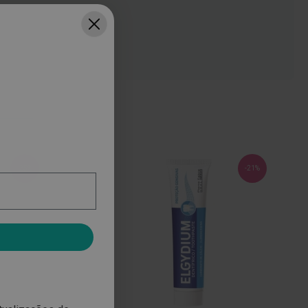
-25%
-21%