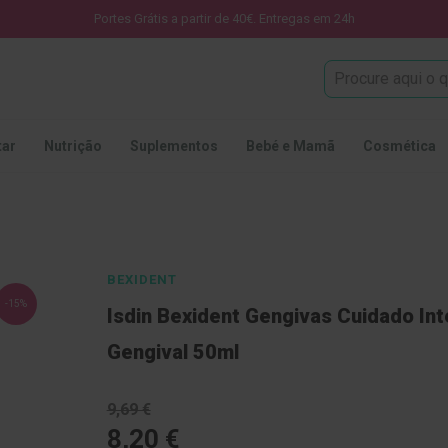
Portes Grátis a partir de 40€. Entregas em 24h
Procura
tar
Nutrição
Suplementos
Bebé e Mamã
Cosmética
BEXIDENT
-15%
Isdin Bexident Gengivas Cuidado Int
Gengival 50ml
9,69 €
8,20 €