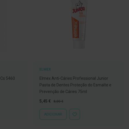
ELMEX
 Cs 5460
Elmex Anti-Cáries Professional Junior
Pasta de Dentes Proteção do Esmalte e
Prevenção de Cáries 75ml
Preço
Preço
5,45 €
8,00 €
Especial
Normal
ADICIONAR
ADICIONAR
À
LISTA