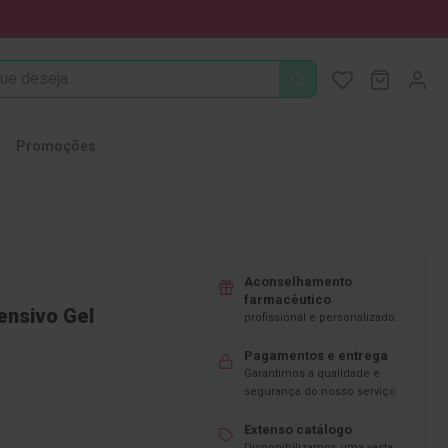
PROCURA
O Meu Ca
MODIFI
Promoções
Aconselhamento
farmacêutico
ensivo Gel
profissional e personalizado.
Pagamentos e entrega
Garantimos a qualidade e
segurança do nosso serviço
Extenso catálogo
Disponibilizamos uma vasta