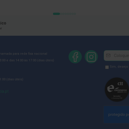
ico
ar
Newsletter
Inscreva-
chamada para rede fixa nacional
se
:00 e das 14:00 às 17:00 (dias úteis)
na
Newsletter
Sim, desejo
Newsletter:
GDPR
:00 (dias úteis)
Consent
ia.pt