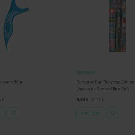
CURAPROX
ossers 90un.
Curaprox Duo Recycled Edition
Escova de Dentes Ultra Soft
o
Preço
Preço
9,84 €
6 €
12,25 €
al
Especial
Normal
R
ADICIONAR
ADICIONAR
ADICIONAR
À
À
LISTA
LISTA
DE
DE
DESEJOS
DESEJOS