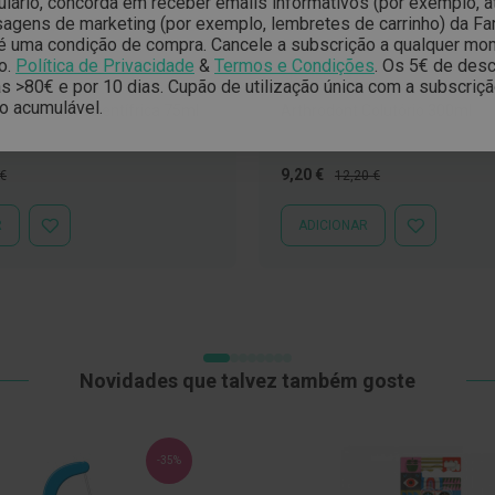
ulário, concorda em receber emails informativos (por exemplo, 
gens de marketing (por exemplo, lembretes de carrinho) da Far
é uma condição de compra. Cancele a subscrição a qualquer mo
o.
Política de Privacidade
&
Termos e Condições
.
Os 5€ de desc
T
ARTHRODONT
 >80€ e por 10 dias. Cupão de utilização única com a subscriç
o acumulável.
Classic Pasta Dentífrica 75ml
Arthrodont Colutório 300ml
o
Preço
Preço
9,20 €
 €
12,20 €
al
Especial
Normal
R
ADICIONAR
ADICIONAR
ADICIONAR
À
À
LISTA
LISTA
DE
DE
DESEJOS
DESEJOS
Novidades que talvez também goste
-35%