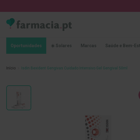
Oportunidades
☀️
Solares
Marcas
Saúde
Oportunidades
☀️ Solares
Marcas
Saúde e Bem-Es
e
Bem-
Estar
Início
Isdin Bexident Gengivas Cuidado Intensivo Gel Gengival 50ml
Higiene
Oral
Escovas
Saltar
Pastas
para
dentífricas
o
final
Escovilhões
da
e
Galeria
Raspadores
de
de
imagens