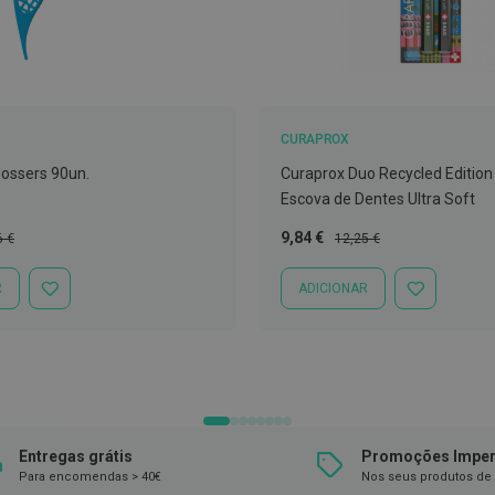
CURAPROX
ossers 90un.
Curaprox Duo Recycled Edition
Escova de Dentes Ultra Soft
o
Preço
Preço
9,84 €
6 €
12,25 €
al
Especial
Normal
R
ADICIONAR
ADICIONAR
ADICIONAR
À
À
LISTA
LISTA
DE
DE
DESEJOS
DESEJOS
Entregas grátis
Promoções Imper
Para encomendas > 40€
Nos seus produtos de 