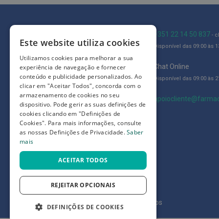
Íntimos
Higiene
íntima
Blog
+351 22 14 50 837
- 
Este website utiliza cookies
e
Disponível das 09:00 às 13
Quem somos
Cuidados
Utilizamos cookies para melhorar a sua
Como comprar
Chat Online
experiência de navegação e fornecer
Copos
conteúdo e publicidade personalizados. Ao
Disponível das 09:00 às 21
menstruais,
Perguntas frequentes
clicar em "Aceitar Todos", concorda com o
pensos
armazenamento de cookies no seu
Termos e condições
apoiocliente@farmac
e
dispositivo. Pode gerir as suas definições de
tampões
cookies clicando em "Definições de
Prazos de devolução e trocas
Cookies". Para mais informações, consulte
Incontinência
Definições de Privacidade
as nossas Definições de Privacidade.
Saber
mais
Suplementos
ACEITAR TODOS
Primeiros
Socorros
Pensos
REJEITAR OPCIONAIS
Compressas,
©
7SKIN LDA 2026
- Todos os direitos reservados
DEFINIÇÕES DE COOKIES
Ligaduras,