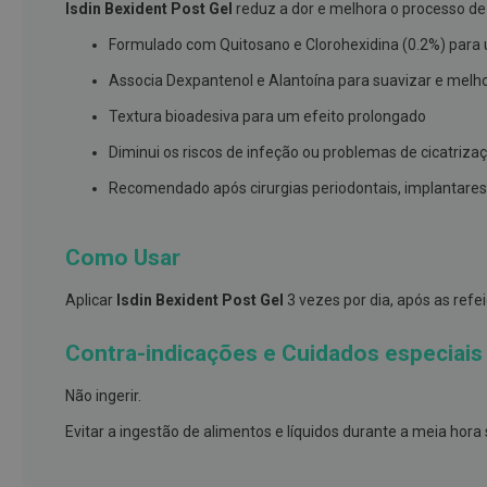
Isdin Bexident Post Gel
reduz a dor e melhora o processo de 
branqueamento
Formulado com Quitosano e Clorohexidina (0.2%) para 
Covid-
Associa Dexpantenol e Alantoína para suavizar e melh
19
Máscaras
Textura bioadesiva para um efeito prolongado
e
Diminui os riscos de infeção ou problemas de cicatriza
Viseiras
Recomendado após cirurgias periodontais, implantares 
Desinfetantes
Testes
Como Usar
Acessórios
Luvas
Aplicar
Isdin Bexident Post Gel
3 vezes por dia, após as refe
Podologia
Contra-indicações e Cuidados especiais
Pés
e
Não ingerir.
pernas
Evitar a ingestão de alimentos e líquidos durante a meia hora 
cansadas
Palmilhas