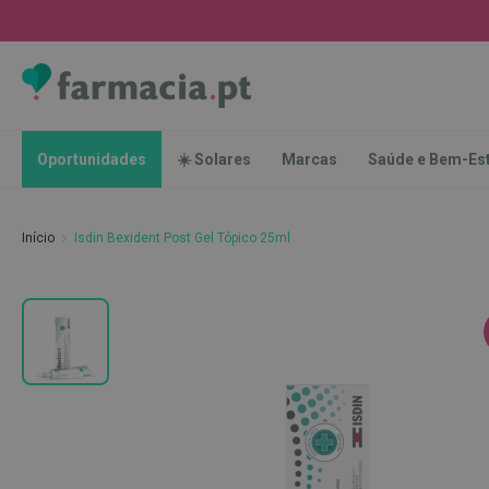
Oportunidades
☀️
Solares
Marcas
Saúde
Oportunidades
☀️ Solares
Marcas
Saúde e Bem-Es
e
Bem-
Estar
Início
Isdin Bexident Post Gel Tópico 25ml
Higiene
Oral
Escovas
Saltar
Pastas
para
dentífricas
o
final
Escovilhões
da
e
Galeria
Raspadores
de
de
imagens