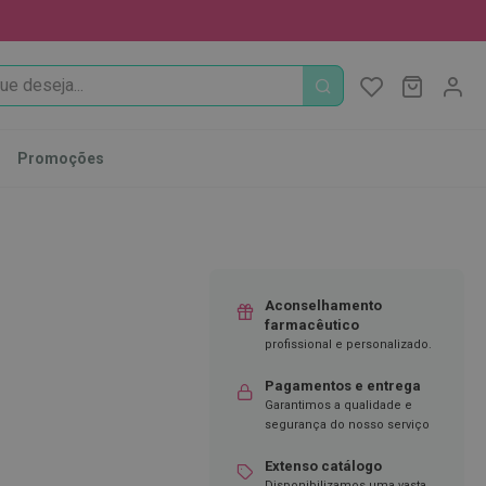
PROCURA
O Meu Ca
MODIFI
Promoções
Aconselhamento
farmacêutico
profissional e personalizado.
Pagamentos e entrega
Garantimos a qualidade e
segurança do nosso serviço
Extenso catálogo
Disponibilizamos uma vasta