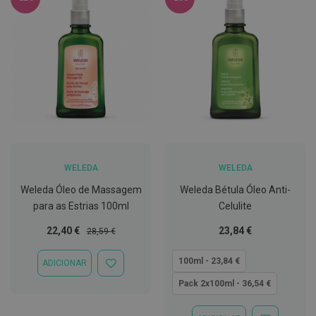
h
á
l
i
t
o
P
r
ó
t
e
s
e
s
WELEDA
WELEDA
d
e
Weleda Óleo de Massagem
Weleda Bétula Óleo Anti-
n
para as Estrias 100ml
Celulite
t
á
Preço
Preço
Tão
22,40 €
23,84 €
28,59 €
r
Especial
Normal
baixo
i
a
quanto
100ml - 23,84 €
ADICIONAR
s
ADICIONAR
e
À
Pack 2x100ml - 36,54 €
P
LISTA
r
DE
o
DESEJOS