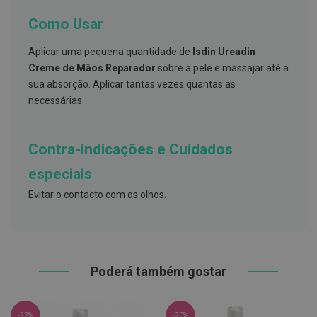
s
d
Como Usar
e
n
t
Aplicar uma pequena quantidade de
Isdin Ureadin
á
Creme de Mãos Reparador
sobre a pele e massajar até a
r
i
sua absorção. Aplicar tantas vezes quantas as
o
necessárias.
s
A
f
Contra-indicações e Cuidados
e
ç
especiais
õ
e
Evitar o contacto com os olhos.
s
d
a
b
o
c
a
Poderá também gostar
e
M
a
u
-22%
-20%