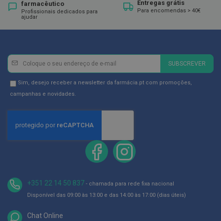
ó
Entregas grátis
farmacêutico
r
Para encomendas > 40€
Profissionais dedicados para
i
ajudar
o
s
L
u
Newsletter
Inscreva-
SUBSCREVER
v
se
a
na
s
Newsletter
Sim, desejo receber a newsletter da farmácia.pt com promoções,
Newsletter:
GDPR
campanhas e novidades.
P
Consent
o
d
o
l
o
g
i
a
+351 22 14 50 837
- chamada para rede fixa nacional
P
Disponível das 09:00 às 13:00 e das 14:00 às 17:00 (dias úteis)
é
s
e
Chat Online