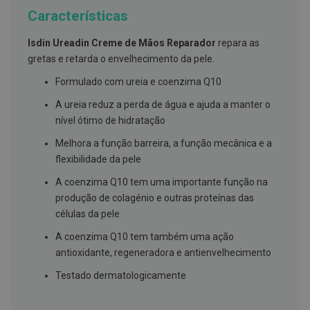
g
Características
u
a
Isdin Ureadin Creme de Mãos Reparador
repara as
C
gretas e retarda o envelhecimento da pele.
o
l
Formulado com ureia e coenzima Q10
u
t
A ureia reduz a perda de água e ajuda a manter o
ó
nível ótimo de hidratação
r
i
o
Melhora a função barreira, a função mecânica e a
s
flexibilidade da pele
e
e
A coenzima Q10 tem uma importante função na
l
produção de colagénio e outras proteínas das
i
x
células da pele
i
r
A coenzima Q10 tem também uma ação
e
antioxidante, regeneradora e antienvelhecimento
s
Testado dermatologicamente
F
i
o