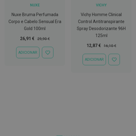
NUXE
VICHY
C
o
Nuxe Bruma Perfumada
Vichy Homme Clinical
v
Corpo e Cabelo Sensual Era
Control Antitranspirante
i
d
Gold 100ml
Spray Desodorizante 96H
-
125ml
Preço
Preço
26,91 €
1
29,90 €
Especial
Normal
9
Preço
Preço
12,87 €
16,10 €
Especial
Normal
ADICIONAR
ADICIONAR
M
À
ADICIONAR
á
ADICIONAR
LISTA
s
À
DE
c
LISTA
DESEJOS
a
DE
r
DESEJOS
a
s
e
V
i
s
e
i
r
a
s