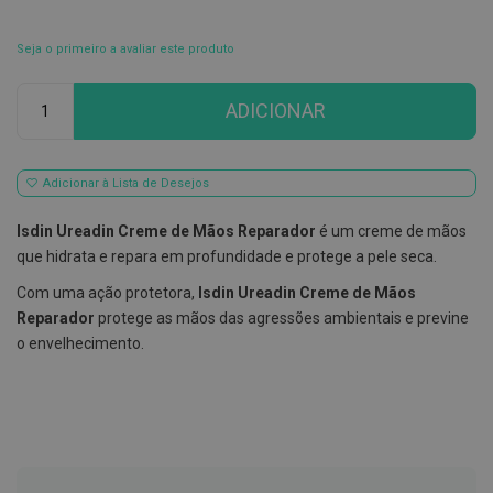
E
s
Seja o primeiro a avaliar este produto
c
o
Qtd
v
ADICIONAR
i
l
h
õ
Adicionar à Lista de Desejos
e
s
e
Isdin Ureadin Creme de Mãos Reparador
é um creme de mãos
R
que hidrata e repara em profundidade e protege a pele seca.
a
s
Com uma ação protetora,
Isdin Ureadin Creme de Mãos
p
a
Reparador
protege as mãos das agressões ambientais e previne
d
o envelhecimento.
o
r
e
s
d
e
l
í
n