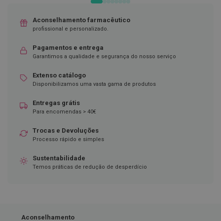
D
Aconselhamento farmacêutico
e
s
profissional e personalizado.
i
n
Pagamentos e entrega
f
Garantimos a qualidade e segurança do nosso serviço
e
t
Extenso catálogo
a
n
Disponibilizamos uma vasta gama de produtos
t
e
Entregas grátis
s
Para encomendas > 40€
T
Trocas e Devoluções
e
Processo rápido e simples
s
t
e
Sustentabilidade
s
Temos práticas de redução de desperdício
A
c
e
s
s
Aconselhamento