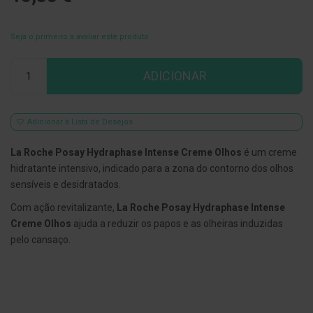
E
s
Seja o primeiro a avaliar este produto
c
o
v
Qtd
ADICIONAR
i
l
h
õ
e
Adicionar à Lista de Desejos
s
e
La Roche Posay Hydraphase Intense Creme Olhos
é um creme
R
a
hidratante intensivo, indicado para a zona do contorno dos olhos
s
sensíveis e desidratados.
p
a
Com ação revitalizante,
La Roche Posay Hydraphase Intense
d
o
Creme Olhos
ajuda a reduzir os papos e as olheiras induzidas
r
pelo cansaço.
e
s
d
e
l
í
n