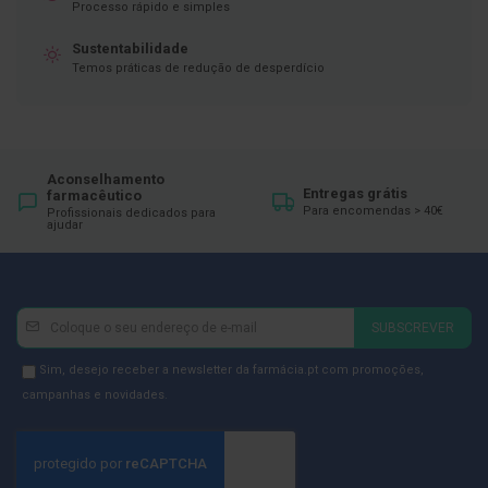
ó
Processo rápido e simples
r
i
Sustentabilidade
o
Temos práticas de redução de desperdício
s
L
u
v
a
Aconselhamento
s
Entregas grátis
farmacêutico
Para encomendas > 40€
Profissionais dedicados para
P
ajudar
o
d
o
l
Newsletter
Inscreva-
o
SUBSCREVER
g
se
i
na
Newsletter
Sim, desejo receber a newsletter da farmácia.pt com promoções,
a
Newsletter:
GDPR
campanhas e novidades.
P
Consent
é
s
e