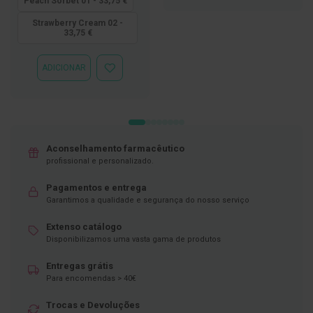
Peach Sorbet 01 - 33,75 €
LISTA
D
DE
Strawberry Cream 02 -
e
DESEJOS
33,75 €
s
i
n
ADICIONAR
ADICIONAR
f
À
e
LISTA
t
DE
a
DESEJOS
n
t
e
Aconselhamento farmacêutico
s
profissional e personalizado.
T
Pagamentos e entrega
e
s
Garantimos a qualidade e segurança do nosso serviço
t
e
Extenso catálogo
s
Disponibilizamos uma vasta gama de produtos
A
Entregas grátis
c
Para encomendas > 40€
e
s
s
Trocas e Devoluções