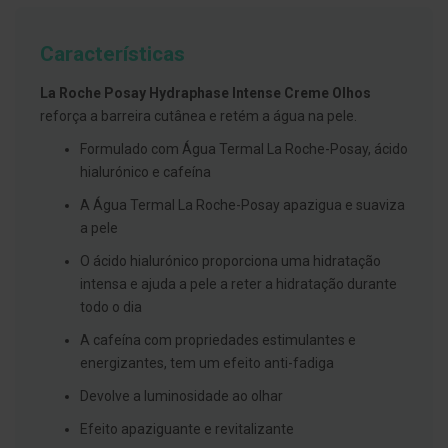
g
u
a
Características
C
La Roche Posay Hydraphase Intense Creme Olhos
o
l
reforça a barreira cutânea e retém a água na pele.
u
t
Formulado com Água Termal La Roche-Posay, ácido
ó
hialurónico e cafeína
r
i
A Água Termal La Roche-Posay apazigua e suaviza
o
s
a pele
e
e
O ácido hialurónico proporciona uma hidratação
l
intensa e ajuda a pele a reter a hidratação durante
i
x
todo o dia
i
r
A cafeína com propriedades estimulantes e
e
energizantes, tem um efeito anti-fadiga
s
Devolve a luminosidade ao olhar
F
i
Efeito apaziguante e revitalizante
o