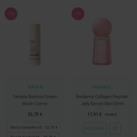
C
o
-10%
-10%
v
i
d
-
1
9
M
á
s
c
a
r
a
SENSILIS
BIODANCE
s
e
Sensilis Bonbon Cream
Biodance Collagen Peptide
V
Blush Creme
Jelly Serum Mist 50ml
i
s
Tão
Preço
Preço
33,75 €
17,91 €
e
19,90 €
i
baixo
Especial
Normal
r
quanto
Berry Ganache 03 - 33,75 €
ADICIONAR
a
ADICIONAR
s
À