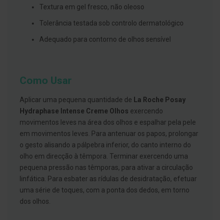
s
Textura em gel fresco, não oleoso
d
e
Tolerância testada sob controlo dermatológico
n
t
Adequado para contorno de olhos sensível
á
r
i
o
s
Como Usar
A
f
Aplicar uma pequena quantidade de
La Roche Posay
e
Hydraphase Intense Creme Olhos
exercendo
ç
õ
movimentos leves na área dos olhos e espalhar pela pele
e
em movimentos leves. Para antenuar os papos, prolongar
s
d
o gesto alisando a pálpebra inferior, do canto interno do
a
olho em direcção à têmpora. Terminar exercendo uma
b
pequena pressão nas têmporas, para ativar a circulação
o
c
linfática. Para esbater as rídulas de desidratação, efetuar
a
uma série de toques, com a ponta dos dedos, em torno
e
M
dos olhos.
a
u