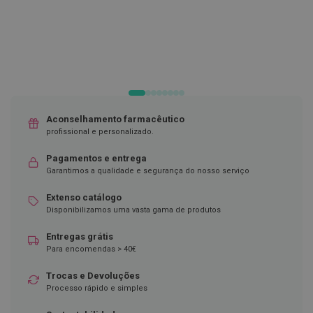
DESEJOS
DESEJOS
D
e
s
i
n
f
e
t
a
Aconselhamento farmacêutico
n
t
profissional e personalizado.
e
s
Pagamentos e entrega
Garantimos a qualidade e segurança do nosso serviço
T
e
Extenso catálogo
s
Disponibilizamos uma vasta gama de produtos
t
e
s
Entregas grátis
Para encomendas > 40€
A
c
Trocas e Devoluções
e
Processo rápido e simples
s
s