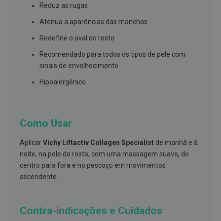
s
Reduz as rugas
d
e
Atenua a aparências das manchas
n
t
Redefine o oval do rosto
á
r
Recomendado para todos os tipos de pele com
i
o
sinais de envelhecimento
s
Hipoalergénico
A
f
e
ç
Como Usar
õ
e
s
Aplicar
Vichy Liftactiv Collagen Specialist
de manhã e à
d
a
noite, na pele do rosto, com uma massagem suave, do
b
centro para fora e no pescoço em movimentos
o
ascendente.
c
a
e
M
a
Contra-indicações e Cuidados
u