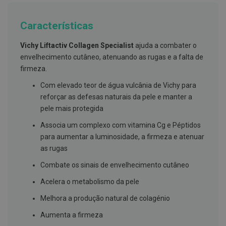
g
u
a
Características
C
Vichy Liftactiv Collagen Specialist
ajuda a combater o
o
l
envelhecimento cutâneo, atenuando as rugas e a falta de
u
firmeza.
t
ó
Com elevado teor de água vulcânia de Vichy para
r
i
reforçar as defesas naturais da pele e manter a
o
pele mais protegida
s
e
Associa um complexo com vitamina Cg e Péptidos
e
l
para aumentar a luminosidade, a firmeza e atenuar
i
as rugas
x
i
Combate os sinais de envelhecimento cutâneo
r
e
Acelera o metabolismo da pele
s
Melhora a produção natural de colagénio
F
i
Aumenta a firmeza
o