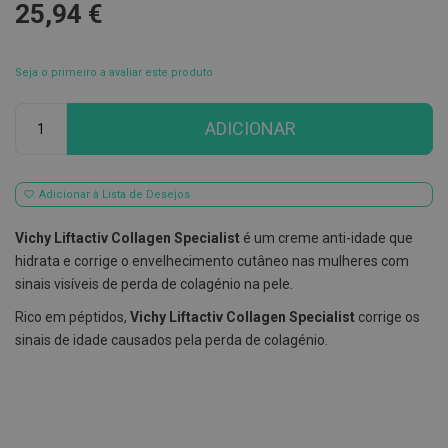
25,94 €
E
s
c
Seja o primeiro a avaliar este produto
o
v
i
Qtd
l
ADICIONAR
h
õ
e
s
Adicionar à Lista de Desejos
e
R
a
Vichy Liftactiv Collagen Specialist
é um creme anti-idade que
s
hidrata e corrige o envelhecimento cutâneo nas mulheres com
p
a
sinais visíveis de perda de colagénio na pele.
d
o
Rico em péptidos,
Vichy Liftactiv Collagen Specialist
corrige os
r
sinais de idade causados pela perda de colagénio.
e
s
d
e
l
í
n