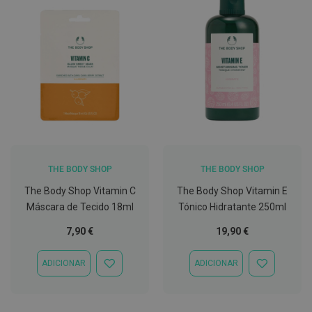
C
o
v
i
d
-
1
9
M
á
s
c
THE BODY SHOP
THE BODY SHOP
a
r
The Body Shop Vitamin C
The Body Shop Vitamin E
a
s
Máscara de Tecido 18ml
Tónico Hidratante 250ml
e
V
7,90 €
19,90 €
i
s
e
ADICIONAR
ADICIONAR
ADICIONAR
ADICIONAR
i
À
À
r
LISTA
LISTA
a
DE
DE
s