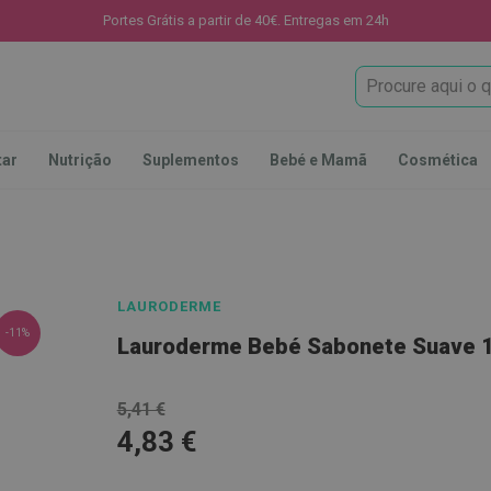
Portes Grátis a partir de 40€. Entregas em 24h
Procura
tar
Nutrição
Suplementos
Bebé e Mamã
Cosmética
LAURODERME
-11%
Lauroderme Bebé Sabonete Suave 
5,41 €
4,83 €