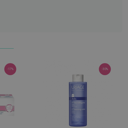
-17%
-30%