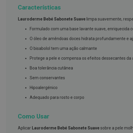
branqueamento
Características
Covid-
Lauroderme Bebé Sabonete Suave
limpa suavemente, respeit
19
Formulado com uma base lavante suave, enriquecida c
Máscaras
e
O óleo de amêndoas doces hidrata profundamente e aju
Viseiras
O bisabolol tem uma ação calmante
Desinfetantes
Protege a pele e compensa os efeitos dessecantes da 
Testes
Boa tolerância cutânea
Acessórios
Sem conservantes
Luvas
Hipoalergénico
Podologia
Adequado para rosto e corpo
Pés
e
pernas
Como Usar
cansadas
Aplicar
Lauroderme Bebé Sabonete Suave
sobre a pele mol
Palmilhas