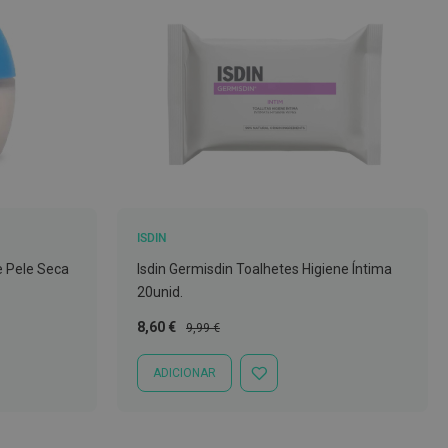
ISDIN
e Pele Seca
Isdin Germisdin Toalhetes Higiene Íntima
20unid.
Preço
Preço
8,60 €
9,99 €
Especial
Normal
ADICIONAR
ADICIONAR
À
LISTA
DE
DESEJOS