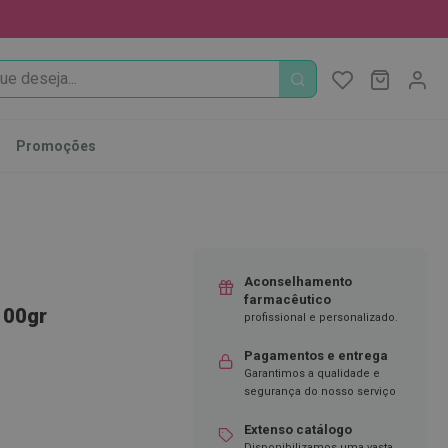
PROCURA
O Meu Ca
MODIFI
Promoções
Aconselhamento
farmacêutico
100gr
profissional e personalizado.
Pagamentos e entrega
Garantimos a qualidade e
segurança do nosso serviço
Extenso catálogo
Disponibilizamos uma vasta