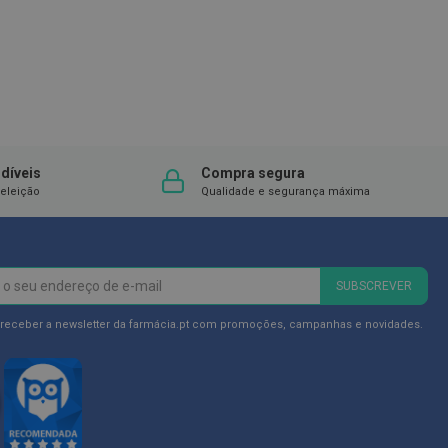
díveis
Compra segura
eleição
Qualidade e segurança máxima
SUBSCREVER
 receber a newsletter da farmácia.pt com promoções, campanhas e novidades.