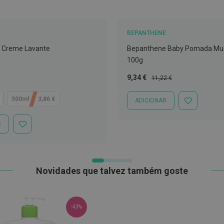
BEPANTHENE
é Creme Lavante
Bepanthene Baby Pomada Mud
100g
Preço
Preço
9,34 €
11,22 €
Especial
Normal
500ml - 13,86 €
ADICIONAR
ADICIONAR
À
LISTA
R
ADICIONAR
DE
À
DESEJOS
LISTA
DE
DESEJOS
Novidades que talvez também goste
-43%