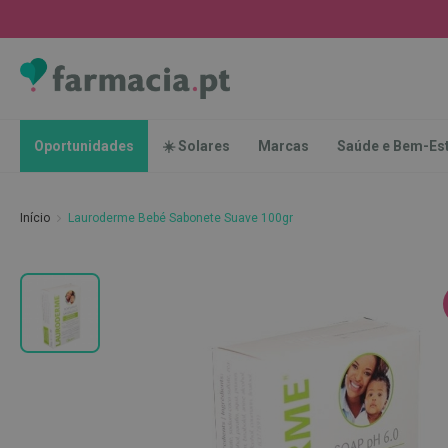
Oportunidades
☀️
Solares
Marcas
Saúde
Oportunidades
☀️ Solares
Marcas
Saúde e Bem-Es
e
Bem-
Estar
Início
Lauroderme Bebé Sabonete Suave 100gr
Higiene
Oral
Escovas
Saltar
Pastas
para
dentífricas
o
final
Escovilhões
da
e
Galeria
Raspadores
de
de
imagens