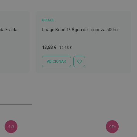
URIAGE
a Fralda
Uriage Bebé 1ª Água de Limpeza 500ml
Preço
Preço
13,83 €
19,63 €
Especial
Normal
ADICIONAR
ADICIONAR
À
LISTA
DE
DESEJOS
-15%
-14%