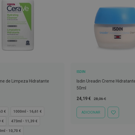
ISDIN
me de Limpeza Hidratante
Isdin Ureadin Creme Hidratant
50ml
Preço
Preço
24,19 €
28,36 €
Especial
Normal
63 €
1000ml - 16,61 €
ADICIONAR
ADICIONAR
À
9 €
473ml - 11,39 €
LISTA
DE
ml - 10,70 €
DESEJOS