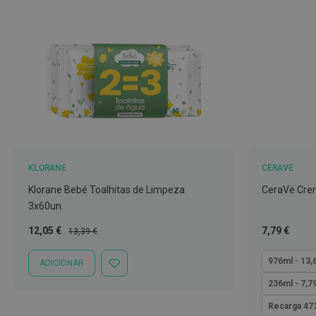
Nebulizadores
e
Auxiliares
respiratórios
Termómetros
Testes
e
material
de
diagnóstico
KLORANE
CERAVE
Klorane Bebé Toalhitas de Limpeza
CeraVe Cre
Material
3x60un.
de
enfermagem
Preço
Preço
Tão
12,05 €
7,79 €
13,39 €
Especial
Normal
baixo
Outros
quanto
976ml - 13,
ADICIONAR
ADICIONAR
Material
À
236ml - 7,7
ortopédico
LISTA
DE
Recarga 473
Cuidados
DESEJOS