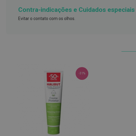
e
Contra-indicações e Cuidados especiais
proteções
Evitar o contato com os olhos.
Meias
de
descanso
Gretas,
Calosidades
e
Secura
-31%
Desodorizantes
e
Antitranspirantes
Antifúngicos
Cuidados
das
unhas
Utensílios