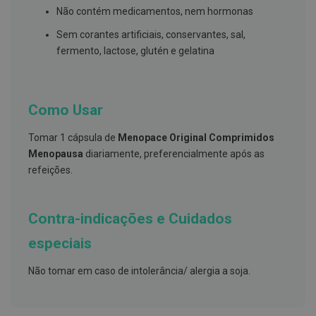
h
Não contém medicamentos, nem hormonas
á
l
Sem corantes artificiais, conservantes, sal,
i
t
fermento, lactose, glutén e gelatina
o
P
r
Como Usar
ó
t
e
Tomar 1 cápsula de
Menopace Original Comprimidos
s
Menopausa
diariamente, preferencialmente após as
e
s
refeições.
d
e
n
t
Contra-indicações e Cuidados
á
r
especiais
i
a
s
Não tomar em caso de intolerância/ alergia a soja.
e
P
r
o