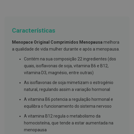
g
u
a
C
o
Características
l
u
Menopace Original Comprimidos Menopausa
melhora
t
ó
a qualidade de vida mulher durante e após a menopausa.
r
i
Contém na sua composição 22 ingredientes (dos
o
quais, isoflavonas de soja, vitamina B6 e B12,
s
e
vitamina D3, magnésio, entre outras)
e
l
As isoflavonas de soja mimetizam o estrogénio
i
natural, regulando assim a variação hormonal
x
i
A vitamina B6 potencia a regulação hormonal e
r
e
equilibra o funcionamento do sistema nervoso
s
A vitamina B12 regula o metabolismo da
F
homocisteína, que tende a estar aumentada na
i
menopausa
o