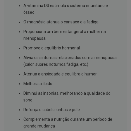
s
d
A vitamina D3 estimula o sistema imunitário e
e
ósseo
n
t
O magnésio atenua o cansaço e a fadiga
á
r
Proporciona um bem estar geral à mulher na
i
o
menopausa
s
Promove o equilíbrio hormonal
A
Alivia os sintomas relacionados com a menopausa
f
e
(calor, suores noturnos,fadiga, etc.)
ç
õ
Atenua a ansiedade e equilibra o humor
e
s
Melhora a libido
d
a
Diminui as insónias, melhorando a qualidade do
b
sono
o
c
a
Reforça o cabelo, unhas e pele
e
M
Complementa a nutrição durante um período de
a
grande mudança
u