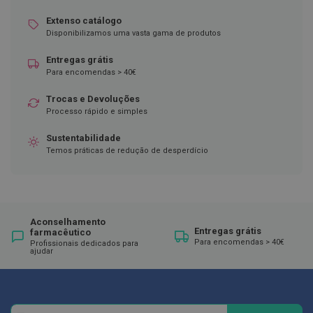
ó
r
Extenso catálogo
i
Disponibilizamos uma vasta gama de produtos
o
s
Entregas grátis
L
Para encomendas > 40€
u
v
Trocas e Devoluções
a
Processo rápido e simples
s
Sustentabilidade
P
Temos práticas de redução de desperdício
o
d
o
l
o
g
Aconselhamento
i
Entregas grátis
farmacêutico
Para encomendas > 40€
a
Profissionais dedicados para
ajudar
P
é
s
e
Newsletter
Inscreva-