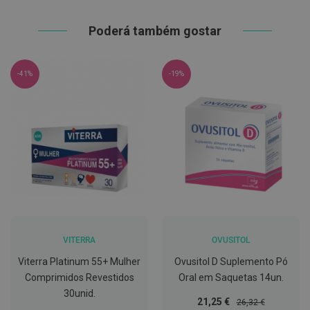
t
e
Poderá também gostar
t
o
r
e
s
-41%
-19%
K
i
t
s
d
e
b
r
a
n
q
u
e
VITERRA
OVUSITOL
a
m
Viterra Platinum 55+ Mulher
Ovusitol D Suplemento Pó
e
n
Comprimidos Revestidos
Oral em Saquetas 14un.
t
30unid.
o
Preço
Preço
21,25 €
26,32 €