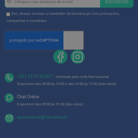
p
SUBSCREVER
e
se
r
na
Newsletter
Sim, desejo receber a newsletter da farmácia.pt com promoções,
n
a
Newsletter:
GDPR
campanhas e novidades.
s
Consent
c
a
n
s
a
d
a
s
P
+351 22 14 50 837
- chamada para rede fixa nacional
a
Disponível das 09:00 às 13:00 e das 14:00 às 17:00 (dias úteis)
l
m
i
Chat Online
l
Disponível das 09:00 às 21:00 (dias úteis)
h
a
s
apoiocliente@farmacia.pt
e
p
r
o