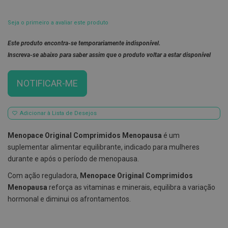
E
s
Seja o primeiro a avaliar este produto
c
o
Este produto encontra-se temporariamente indisponível.
v
i
Inscreva-se abaixo para saber assim que o produto voltar a estar disponível
l
h
õ
NOTIFICAR-ME
e
s
e
R
Adicionar à Lista de Desejos
a
s
Menopace Original Comprimidos Menopausa
é um
p
a
suplementar alimentar equilibrante, indicado para mulheres
d
durante e após o período de menopausa.
o
r
Com ação reguladora,
Menopace Original Comprimidos
e
s
Menopausa
reforça as vitaminas e minerais, equilibra a variação
d
hormonal e diminui os afrontamentos.
e
l
í
n