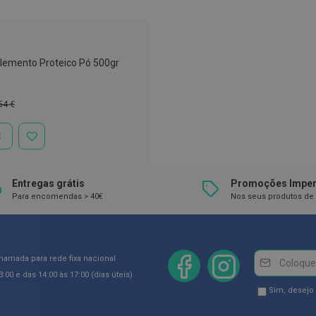
plemento Proteico Pó 500gr
ço
54 €
mal
R
ADICIONAR
À
LISTA
DE
Entregas grátis
Promoções Imper
DESEJOS
Para encomendas > 40€
Nos seus produtos de 
Newsletter
Inscreva-
chamada para rede fixa nacional
se
:00 e das 14:00 às 17:00 (dias úteis)
na
Newsletter
Sim, desejo
Newsletter:
GDPR