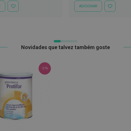
R
ADICIONAR
ADICIONAR
ADICIONAR
À
À
LISTA
LISTA
DE
DE
DESEJOS
DESEJOS
Novidades que talvez também goste
-21%