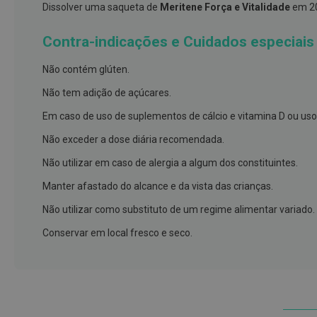
e
Dissolver uma saqueta de
Meritene Força e Vitalidade
em 20
proteções
Contra-indicações e Cuidados especiais
Meias
de
Não contém glúten.
descanso
Não tem adição de açúcares.
Gretas,
Em caso de uso de suplementos de cálcio e vitamina D ou uso 
Calosidades
e
Não exceder a dose diária recomendada.
Secura
Não utilizar em caso de alergia a algum dos constituintes.
Desodorizantes
Manter afastado do alcance e da vista das crianças.
e
Antitranspirantes
Não utilizar como substituto de um regime alimentar variado.
Antifúngicos
Conservar em local fresco e seco.
Cuidados
das
unhas
Utensílios