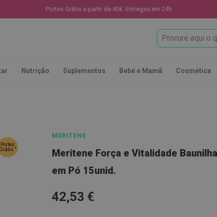
Portes Grátis a partir de 40€. Entregas em 24h
Procura
tar
Nutrição
Suplementos
Bebé e Mamã
Cosmética
MERITENE
Portes
*
Grátis
Meritene Força e Vitalidade Baunilh
em Pó 15unid.
42,53 €