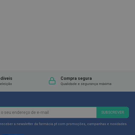
díveis
Compra segura
eleição
Qualidade e segurança máxima
SUBSCREVER
 receber a newsletter da farmácia.pt com promoções, campanhas e novidades.