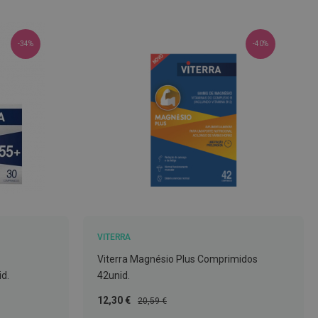
-34%
-40%
VITERRA
Viterra Magnésio Plus Comprimidos
d.
42unid.
Preço
Preço
12,30 €
20,59 €
Especial
Normal