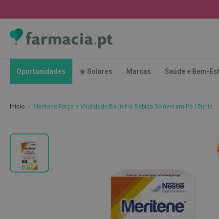
Oportunidades
☀️
Solares
Marcas
Saúde
Oportunidades
☀️ Solares
Marcas
Saúde e Bem-Es
e
Bem-
Estar
Início
Meritene Força e Vitalidade Baunilha Bebida Solúvel em Pó 15unid.
Higiene
Oral
Escovas
Saltar
Pastas
para
dentífricas
o
final
Escovilhões
da
e
Galeria
Raspadores
de
de
imagens