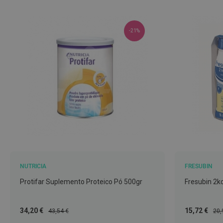
Nariz
e
-21%
Garganta
Sexualidade
Preservativos
Lubrificantes
Acessórios
Suplementos
alimentares
Testes
de
gravidez
NUTRICIA
FRESUBIN
Testes
Protifar Suplemento Proteico Pó 500gr
Fresubin 2k
de
ovulação
Preço
Preço
Preço
Pre
34,20 €
15,72 €
43,54 €
20,
Diversos
Especial
Normal
Especial
Nor