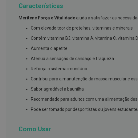
Características
branqueamento
Covid-
Meritene Força e Vitalidade
ajuda a satisfazer as necessida
19
Com elevado teor de proteínas, vitaminas e minerais
Máscaras
e
Contém vitamina B3, vitamina A, vitamina C, vitamina D,
Viseiras
Aumenta o apetite
Desinfetantes
Atenua a sensação de cansaço e fraqueza
Testes
Reforça o sistema imunitário
Acessórios
Contribui para a manutenção da massa muscular e os
Luvas
Sabor agradável a baunilha
Podologia
Recomendado para adultos com uma alimentação desad
Pés
e
Pode ser tomado por desportistas ou jovens estudan
pernas
cansadas
Como Usar
Palmilhas