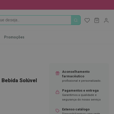
PROCURA
O Meu Ca
MODIFI
Promoções
Aconselhamento
farmacêutico
a Bebida Solúvel
profissional e personalizado.
Pagamentos e entrega
Garantimos a qualidade e
segurança do nosso serviço
Extenso catálogo
Disponibilizamos uma vasta