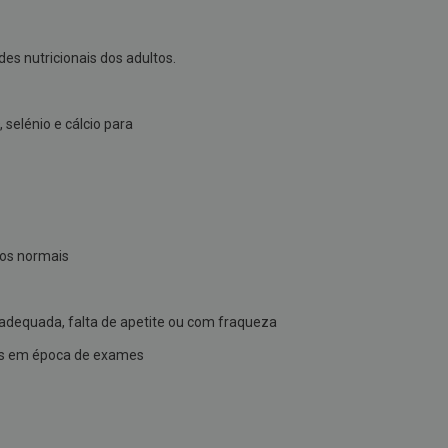
des nutricionais dos adultos.
 selénio e cálcio para
sos normais
equada, falta de apetite ou com fraqueza
tes em época de exames