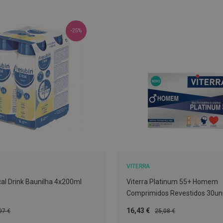
-25%
VITERRA
cal Drink Baunilha 4x200ml
Viterra Platinum 55+ Homem
Comprimidos Revestidos 30uni
ço
Preço
Preço
16,43 €
97 €
25,08 €
mal
Especial
Normal