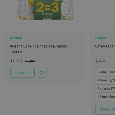
Nebulizadores
e
Auxiliares
respiratórios
Termómetros
Testes
KLORANE
CERAVE
e
Klorane Bebé Toalhitas de Limpeza
CeraVe Cre
material
3x60un.
de
Preço
Preço
Tão
12,05 €
7,79 €
diagnóstico
13,39 €
Especial
Normal
baixo
Material
quanto
976ml - 13,
ADICIONAR
ADICIONAR
de
À
236ml - 7,7
enfermagem
LISTA
DE
Recarga 473
Outros
DESEJOS
473ml + Rec
Material
ortopédico
ADICIONA
Cuidados