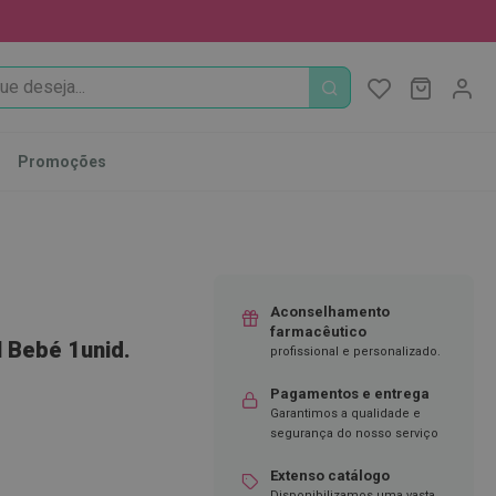
PROCURA
O Meu Ca
MODIFI
Promoções
Aconselhamento
farmacêutico
 Bebé 1unid.
profissional e personalizado.
Pagamentos e entrega
Garantimos a qualidade e
segurança do nosso serviço
Extenso catálogo
Disponibilizamos uma vasta