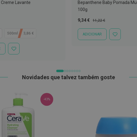
é Creme Lavante
Bepanthene Baby Pomada Mud
100g
Preço
Preço
9,34 €
11,22 €
Especial
Normal
500ml - 13,86 €
ADICIONAR
ADICIONAR
À
LISTA
R
ADICIONAR
DE
À
DESEJOS
LISTA
DE
DESEJOS
Novidades que talvez também goste
-43%