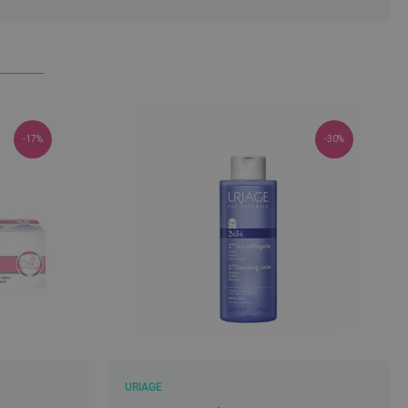
-17%
-30%
URIAGE