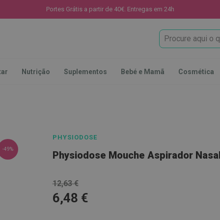
Portes Grátis a partir de 40€. Entregas em 24h
Procura
tar
Nutrição
Suplementos
Bebé e Mamã
Cosmética
PHYSIODOSE
-49%
Physiodose Mouche Aspirador Nasal
12,63 €
6,48 €