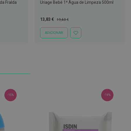
a Fralda
Uriage Bebé 1ª Água de Limpeza 500ml
Preço
Preço
13,83 €
19,63 €
Especial
Normal
ADICIONAR
ADICIONAR
À
LISTA
DE
DESEJOS
-15%
-14%