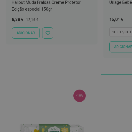
Halibut Muda Fraldas Creme Protetor
Uriage Beb
Nariz
Edição especial 150gr
e
Preço
Preço
Tão
8,38 €
15,01 €
Garganta
12,16 €
Especial
Normal
baixo
Sexualidade
quanto
1L - 15,01 €
ADICIONAR
ADICIONAR
Preservativos
À
LISTA
Lubrificantes
ADICIONA
DE
DESEJOS
Acessórios
Suplementos
alimentares
Testes
de
gravidez
-10%
Testes
de
ovulação
Diversos