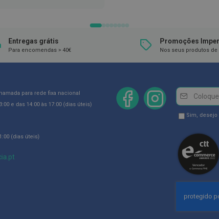
À
LISTA
DE
DESEJOS
Entregas grátis
Promoções Imper
Para encomendas > 40€
Nos seus produtos de 
Newsletter
Inscreva-
chamada para rede fixa nacional
se
:00 e das 14:00 às 17:00 (dias úteis)
na
Newsletter
Sim, desejo
Newsletter:
GDPR
:00 (dias úteis)
Consent
ia.pt