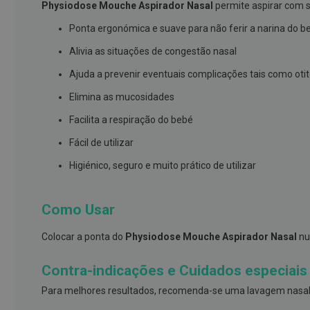
Physiodose Mouche Aspirador Nasal
permite aspirar com 
branqueamento
Ponta ergonómica e suave para não ferir a narina do b
Covid-
Alivia as situações de congestão nasal
19
Máscaras
Ajuda a prevenir eventuais complicações tais como otit
e
Elimina as mucosidades
Viseiras
Facilita a respiração do bebé
Desinfetantes
Fácil de utilizar
Testes
Higiénico, seguro e muito prático de utilizar
Acessórios
Luvas
Como Usar
Podologia
Pés
Colocar a ponta do
Physiodose Mouche Aspirador Nasal
nu
e
pernas
Contra-indicações e Cuidados especiais
cansadas
Para melhores resultados, recomenda-se uma lavagem nasal 
Palmilhas