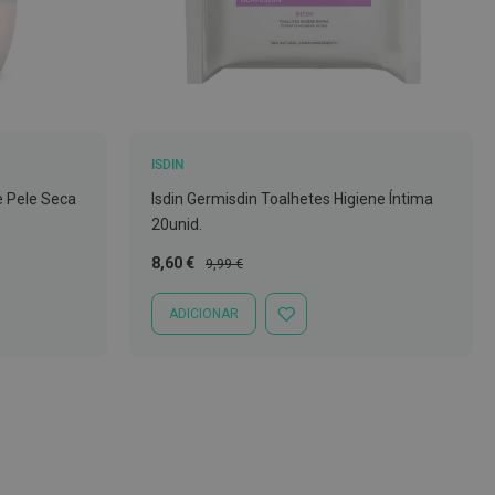
ISDIN
e Pele Seca
Isdin Germisdin Toalhetes Higiene Íntima
20unid.
Preço
Preço
8,60 €
9,99 €
Especial
Normal
ADICIONAR
ADICIONAR
À
LISTA
DE
DESEJOS