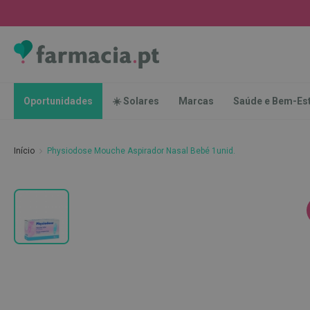
Oportunidades
☀️
Solares
Marcas
Saúde
Oportunidades
☀️ Solares
Marcas
Saúde e Bem-Es
e
Bem-
Estar
Início
Physiodose Mouche Aspirador Nasal Bebé 1unid.
Higiene
Oral
Escovas
Saltar
Pastas
para
dentífricas
o
final
Escovilhões
da
e
Galeria
Raspadores
de
de
imagens