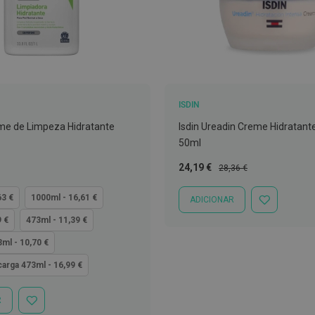
ISDIN
me de Limpeza Hidratante
Isdin Ureadin Creme Hidratant
50ml
Preço
Preço
24,19 €
28,36 €
Especial
Normal
63 €
1000ml - 16,61 €
ADICIONAR
ADICIONAR
À
9 €
473ml - 11,39 €
LISTA
DE
ml - 10,70 €
DESEJOS
arga 473ml - 16,99 €
R
ADICIONAR