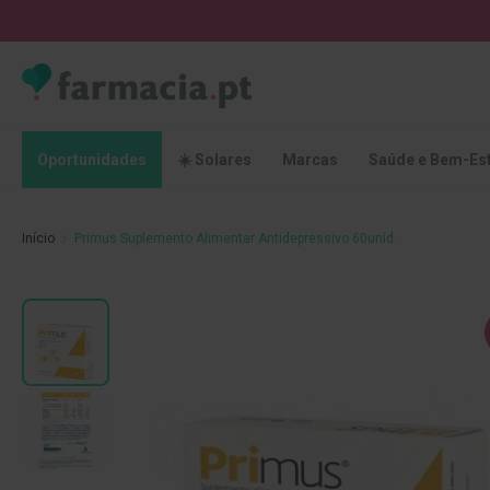
Oportunidades
☀️
Solares
Marcas
Saúde
Oportunidades
☀️ Solares
Marcas
Saúde e Bem-Es
e
Bem-
Estar
Início
Primus Suplemento Alimentar Antidepressivo 60unid.
Higiene
Oral
Escovas
Saltar
Pastas
para
dentífricas
o
final
Escovilhões
da
e
Galeria
Raspadores
de
de
imagens