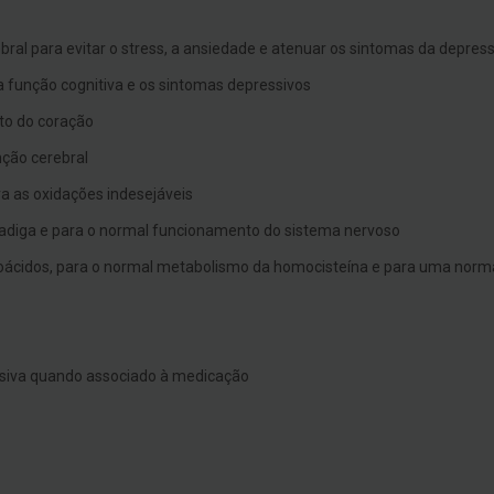
ral para evitar o stress, a ansiedade e atenuar os sintomas da depres
 função cognitiva e os sintomas depressivos
to do coração
ção cerebral
ra as oxidações indesejáveis
fadiga e para o normal funcionamento do sistema nervoso
inoácidos, para o normal metabolismo da homocisteína e para uma norma
ssiva quando associado à medicação