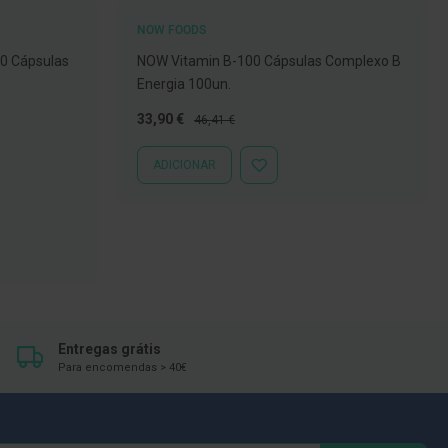
NOW FOODS
30 Cápsulas
NOW Vitamin B-100 Cápsulas Complexo B
Energia 100un.
Preço
Preço
33,90 €
46,41 €
Especial
Normal
ADICIONAR
ADICIONAR
À
LISTA
DE
DESEJOS
Entregas grátis
Para encomendas > 40€