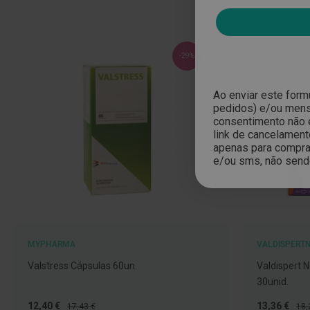
Nariz
e
Garganta
-29%
Sexualidade
Preservativos
Ao enviar este form
pedidos) e/ou mensa
Lubrificantes
consentimento não 
Acessórios
link de cancelament
apenas para compras
Suplementos
e/ou sms, não send
alimentares
Testes
de
gravidez
MYPHARMA
VALDISPERTN
Testes
de
Valstress Cápsulas 60un.
Valdispert N
ovulação
30unid.
Diversos
Preço
Preço
Preço
Pre
12,40 €
13,36 €
17,43 €
18,