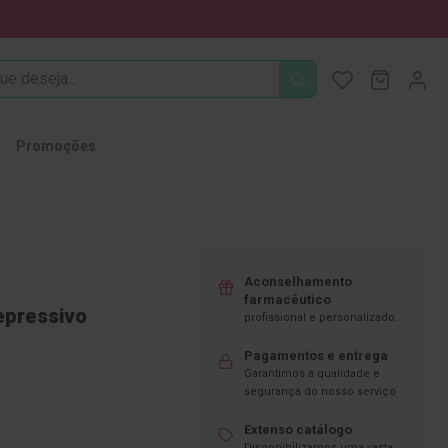
PROCURA
O Meu Ca
MODIFI
Promoções
Aconselhamento
farmacêutico
epressivo
profissional e personalizado.
Pagamentos e entrega
Garantimos a qualidade e
segurança do nosso serviço
Extenso catálogo
Disponibilizamos uma vasta