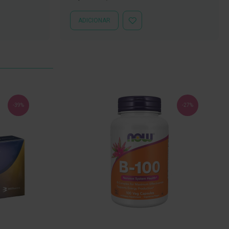
Especial
Normal
ADICIONAR
ADICIONAR
À
LISTA
DE
DESEJOS
-39%
-27%