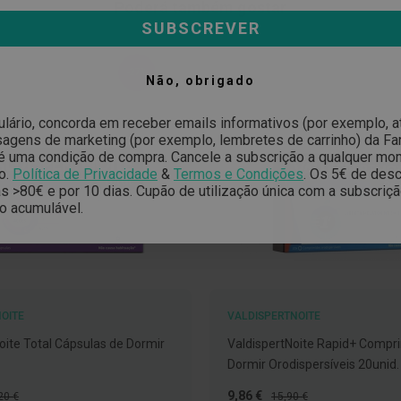
Poderá também gostar
SUBSCREVER
-27%
Não, obrigado
ulário, concorda em receber emails informativos (por exemplo, 
gens de marketing (por exemplo, lembretes de carrinho) da Far
é uma condição de compra. Cancele a subscrição a qualquer mo
o.
Política de Privacidade
&
Termos e Condições
.
Os 5€ de desc
 >80€ e por 10 dias. Cupão de utilização única com a subscriç
o acumulável.
OITE
VALDISPERTNOITE
oite Total Cápsulas de Dormir
ValdispertNoite Rapid+ Compr
Dormir Orodispersíveis 20unid.
ço
Preço
Preço
9,86 €
20 €
15,90 €