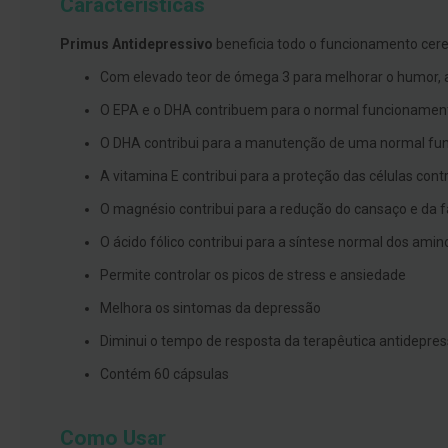
Características
branqueamento
Primus Antidepressivo
beneficia todo o funcionamento cereb
Covid-
19
Com elevado teor de ómega 3 para melhorar o humor, a
Máscaras
O EPA e o DHA contribuem para o normal funcionamen
e
O DHA contribui para a manutenção de uma normal fun
Viseiras
A vitamina E contribui para a proteção das células cont
Desinfetantes
O magnésio contribui para a redução do cansaço e da 
Testes
O ácido fólico contribui para a síntese normal dos am
Acessórios
Permite controlar os picos de stress e ansiedade
Luvas
Melhora os sintomas da depressão
Podologia
Pés
Diminui o tempo de resposta da terapêutica antidepre
e
Contém 60 cápsulas
pernas
cansadas
Palmilhas
Como Usar