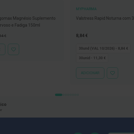
MYPHARMA
ligomax Magnésio Suplemento
Valstress Rapid Noturna com 
ervoso e Fadiga 150ml
ço
Tão
8,84 €
94 €
mal
baixo
quanto
30und (VAL 10/2026) - 8,84 €
R
ADICIONAR
À
30unid - 11,30 €
LISTA
DE
DESEJOS
ADICIONAR
ADICIONAR
À
LISTA
DE
DESEJOS
ico
ar