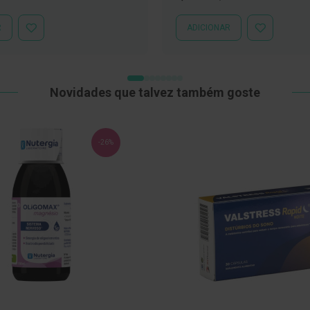
mal
Especial
Normal
R
ADICIONAR
ADICIONAR
ADICIONAR
À
À
LISTA
LISTA
DE
DE
DESEJOS
DESEJOS
Novidades que talvez também goste
-26%