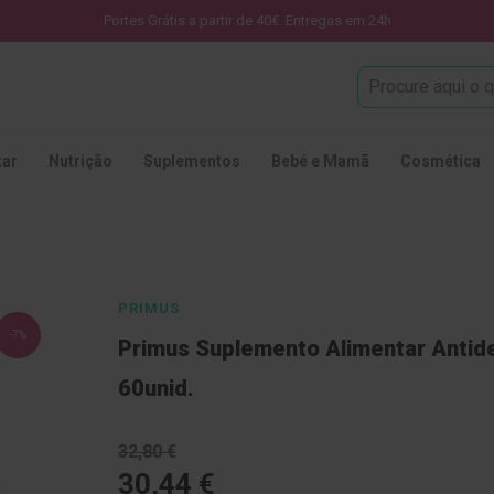
Portes Grátis a partir de 40€. Entregas em 24h
Procura
tar
Nutrição
Suplementos
Bebé e Mamã
Cosmética
PRIMUS
-7%
Primus Suplemento Alimentar Antid
60unid.
32,80 €
30,44 €