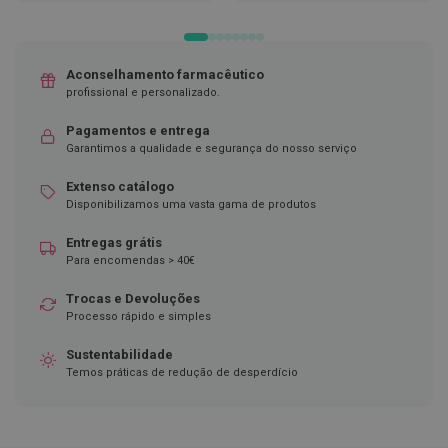
DE
DE
D
DESEJOS
DESEJOS
e
s
Aconselhamento farmacêutico
i
n
profissional e personalizado.
f
e
Pagamentos e entrega
t
Garantimos a qualidade e segurança do nosso serviço
a
n
Extenso catálogo
t
e
Disponibilizamos uma vasta gama de produtos
s
Entregas grátis
T
Para encomendas > 40€
e
s
Trocas e Devoluções
t
Processo rápido e simples
e
s
Sustentabilidade
A
Temos práticas de redução de desperdício
c
e
s
s