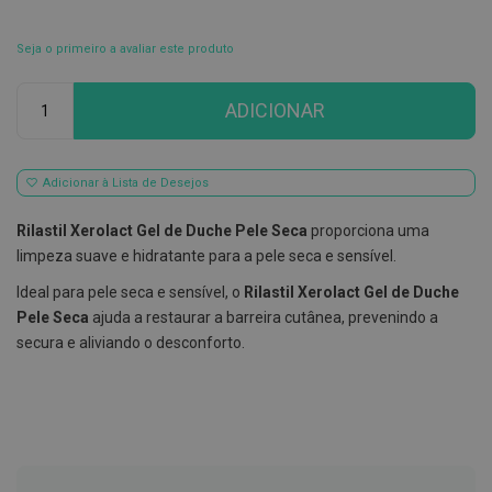
E
s
Seja o primeiro a avaliar este produto
c
o
Qtd
v
ADICIONAR
i
l
h
õ
Adicionar à Lista de Desejos
e
s
e
Rilastil Xerolact Gel de Duche Pele Seca
proporciona uma
R
limpeza suave e hidratante para a pele seca e sensível.
a
s
Ideal para pele seca e sensível, o
Rilastil Xerolact Gel de Duche
p
a
Pele Seca
ajuda a restaurar a barreira cutânea, prevenindo a
d
secura e aliviando o desconforto.
o
r
e
s
d
e
l
í
n