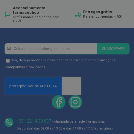
ó
r
Aconselhamento
i
Entregas grátis
farmacêutico
o
Para encomendas > 40€
Profissionais dedicados para
s
ajudar
L
u
v
a
Newsletter
Inscreva-
SUBSCREVER
s
se
na
Newsletter
Sim, desejo receber a newsletter da farmácia.pt com promoções,
P
o
Newsletter:
GDPR
campanhas e novidades.
d
Consent
o
l
o
g
i
a
P
é
+351 22 14 50 837
- chamada para rede fixa nacional
s
Disponível das 09:00 às 13:00 e das 14:00 às 17:00 (dias úteis)
e