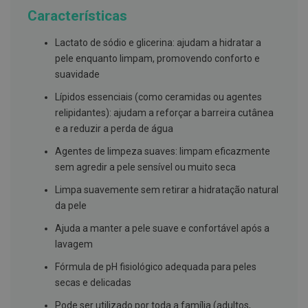
g
Características
u
a
Lactato de sódio e glicerina: ajudam a hidratar a
C
pele enquanto limpam, promovendo conforto e
o
suavidade
l
u
Lípidos essenciais (como ceramidas ou agentes
t
ó
relipidantes): ajudam a reforçar a barreira cutânea
r
e a reduzir a perda de água
i
o
Agentes de limpeza suaves: limpam eficazmente
s
e
sem agredir a pele sensível ou muito seca
e
l
Limpa suavemente sem retirar a hidratação natural
i
da pele
x
i
Ajuda a manter a pele suave e confortável após a
r
e
lavagem
s
Fórmula de pH fisiológico adequada para peles
F
secas e delicadas
i
o
Pode ser utilizado por toda a família (adultos,