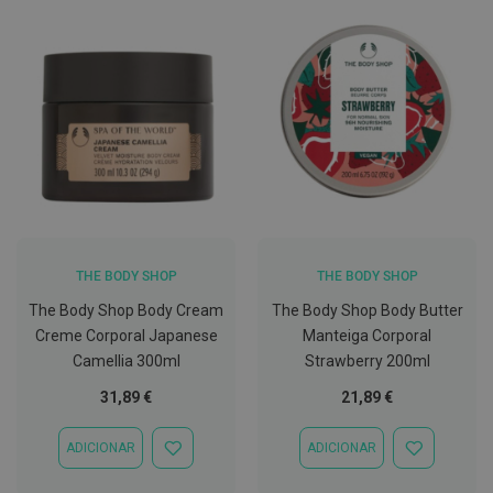
C
o
v
i
d
-
1
9
M
á
s
c
a
THE BODY SHOP
THE BODY SHOP
r
a
The Body Shop Body Cream
The Body Shop Body Butter
s
Creme Corporal Japanese
Manteiga Corporal
e
V
Camellia 300ml
Strawberry 200ml
i
s
31,89 €
21,89 €
e
i
r
ADICIONAR
ADICIONAR
ADICIONAR
ADICIONAR
a
À
À
s
LISTA
LISTA