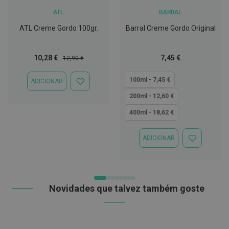
t
ATL
BARRAL
e
t
ATL Creme Gordo 100gr.
Barral Creme Gordo Original
o
r
e
s
Preço
Preço
Tão
10,28 €
7,45 €
12,90 €
Especial
Normal
baixo
K
quanto
100ml - 7,45 €
i
ADICIONAR
ADICIONAR
t
À
200ml - 12,60 €
s
LISTA
d
DE
400ml - 18,62 €
e
DESEJOS
b
r
ADICIONAR
a
ADICIONAR
n
À
q
LISTA
u
DE
e
DESEJOS
a
Novidades que talvez também goste
m
e
n
t
o