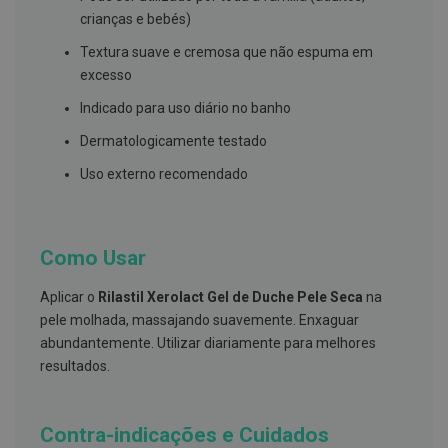
s
d
crianças e bebés)
e
n
Textura suave e cremosa que não espuma em
t
excesso
á
r
Indicado para uso diário no banho
i
o
Dermatologicamente testado
s
Uso externo recomendado
A
f
e
ç
õ
Como Usar
e
s
d
Aplicar o
Rilastil Xerolact Gel de Duche Pele Seca
na
a
pele molhada, massajando suavemente. Enxaguar
b
o
abundantemente. Utilizar diariamente para melhores
c
resultados.
a
e
M
a
Contra-indicações e Cuidados
u