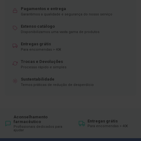
D
Pagamentos e entrega
e
Garantimos a qualidade e segurança do nosso serviço
s
i
Extenso catálogo
n
Disponibilizamos uma vasta gama de produtos
f
e
t
Entregas grátis
a
Para encomendas > 40€
n
t
Trocas e Devoluções
e
Processo rápido e simples
s
Sustentabilidade
T
Temos práticas de redução de desperdício
e
s
t
e
s
A
Aconselhamento
Entregas grátis
farmacêutico
c
Para encomendas > 40€
e
Profissionais dedicados para
ajudar
s
s