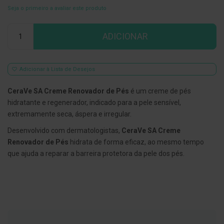
Seja o primeiro a avaliar este produto
E
s
Qtd
c
ADICIONAR
o
v
i
l
h
Adicionar à Lista de Desejos
õ
e
CeraVe SA Creme Renovador de Pés
é um creme de pés
s
e
hidratante e regenerador, indicado para a pele sensível,
R
extremamente seca, áspera e irregular.
a
s
Desenvolvido com dermatologistas,
CeraVe SA Creme
p
a
Renovador de Pés
hidrata de forma eficaz, ao mesmo tempo
d
que ajuda a reparar a barreira protetora da pele dos pés.
o
r
e
s
d
e
l
í
n