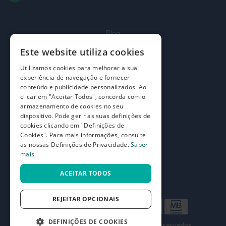
p
e
r
n
a
Blog
s
c
Quem somos
Este website utiliza cookies
a
n
Como comprar
Utilizamos cookies para melhorar a sua
s
experiência de navegação e fornecer
a
Perguntas frequentes
conteúdo e publicidade personalizados. Ao
d
clicar em "Aceitar Todos", concorda com o
a
Termos e condições
s
armazenamento de cookies no seu
dispositivo. Pode gerir as suas definições de
Prazos de devolução e trocas
P
cookies clicando em "Definições de
a
Definições de Privacidade
Cookies". Para mais informações, consulte
l
as nossas Definições de Privacidade.
Saber
m
mais
i
l
h
ACEITAR TODOS
a
s
e
REJEITAR OPCIONAIS
p
r
o
DEFINIÇÕES DE COOKIES
©
7SKIN LDA 2026
- Todos os direitos reservados