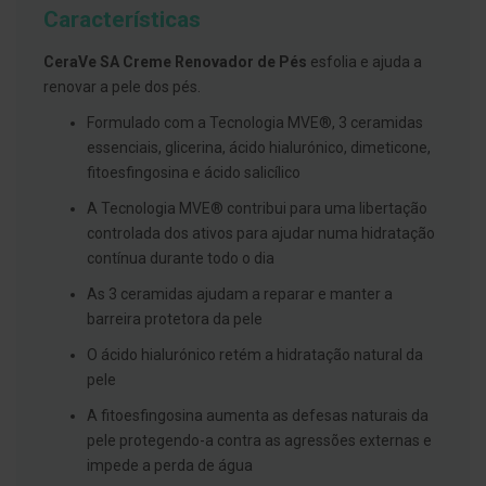
g
Características
u
a
CeraVe SA Creme Renovador de Pés
esfolia e ajuda a
C
renovar a pele dos pés.
o
l
Formulado com a Tecnologia MVE®, 3 ceramidas
u
essenciais, glicerina, ácido hialurónico, dimeticone,
t
ó
fitoesfingosina e ácido salicílico
r
i
A Tecnologia MVE® contribui para uma libertação
o
controlada dos ativos para ajudar numa hidratação
s
contínua durante todo o dia
e
e
l
As 3 ceramidas ajudam a reparar e manter a
i
barreira protetora da pele
x
i
O ácido hialurónico retém a hidratação natural da
r
pele
e
s
A fitoesfingosina aumenta as defesas naturais da
F
pele protegendo-a contra as agressões externas e
i
impede a perda de água
o