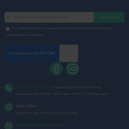
ó
r
i
Newsletter
Inscreva-
o
SUBSCREVER
s
se
na
Newsletter
Sim, desejo receber a newsletter da farmácia.pt com promoções,
L
u
Newsletter:
GDPR
campanhas e novidades.
v
Consent
a
s
P
o
d
o
l
o
+351 22 14 50 837
- chamada para rede fixa nacional
g
Disponível das 09:00 às 13:00 e das 14:00 às 17:00 (dias úteis)
i
a
Chat Online
P
Disponível das 09:00 às 21:00 (dias úteis)
é
s
e
apoiocliente@farmacia.pt