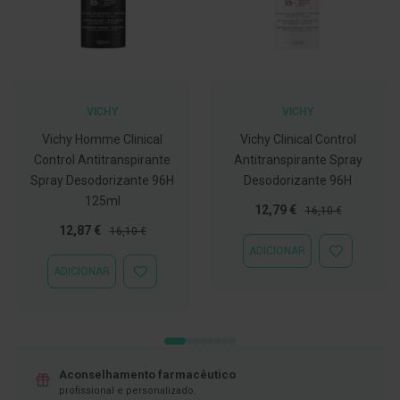
C
o
v
i
d
-
VICHY
VICHY
1
9
Vichy Homme Clinical
Vichy Clinical Control
Control Antitranspirante
Antitranspirante Spray
M
á
Spray Desodorizante 96H
Desodorizante 96H
s
125ml
c
Preço
Preço
12,79 €
16,10 €
a
Especial
Normal
Preço
Preço
12,87 €
16,10 €
r
Especial
Normal
a
ADICIONAR
ADICIONAR
s
À
ADICIONAR
e
ADICIONAR
LISTA
V
À
DE
i
LISTA
DESEJOS
s
DE
e
DESEJOS
i
r
Aconselhamento farmacêutico
a
profissional e personalizado.
s