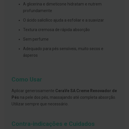
s
A glicerina e dimeticone hidratam e nutrem
d
e
profundamente
n
t
O ácido salicílico ajuda a esfoliar e a suavizar
á
r
Textura cremosa de rápida absorção
i
o
Sem perfume
s
Adequado para pés sensíveis, muito secos e
A
ásperos
f
e
ç
õ
e
Como Usar
s
d
a
Aplicar generosamente
CeraVe SA Creme Renovador de
b
Pés
na pele dos pés, massajando até completa absorção.
o
c
Utilizar sempre que necessário.
a
e
M
a
Contra-indicações e Cuidados
u