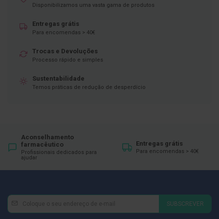
Disponibilizamos uma vasta gama de produtos
D
e
Entregas grátis
s
Para encomendas > 40€
i
n
Trocas e Devoluções
f
e
Processo rápido e simples
t
a
Sustentabilidade
n
Temos práticas de redução de desperdício
t
e
s
T
e
Aconselhamento
s
Entregas grátis
farmacêutico
t
Para encomendas > 40€
Profissionais dedicados para
e
ajudar
s
A
c
e
Newsletter
Inscreva-
SUBSCREVER
s
se
s