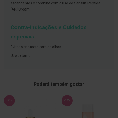
s
ascendentes e combine com o uso do Sensilis Peptide
d
e
[AR] Cream.
n
t
á
r
Contra-indicações e Cuidados
i
o
especiais
s
Evitar o contacto com os olhos.
A
f
Uso externo.
e
ç
õ
e
s
d
a
Poderá também gostar
b
o
c
a
-34%
-23%
e
M
a
u