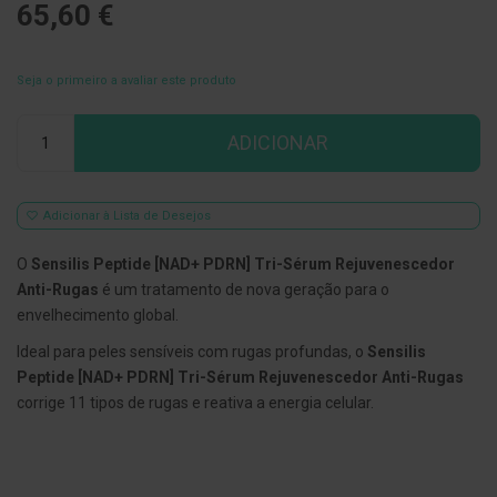
65,60 €
E
s
c
Seja o primeiro a avaliar este produto
o
v
i
Qtd
l
ADICIONAR
h
õ
e
s
Adicionar à Lista de Desejos
e
R
a
O
Sensilis Peptide [NAD+ PDRN] Tri-Sérum Rejuvenescedor
s
Anti-Rugas
é um tratamento de nova geração para o
p
a
envelhecimento global.
d
o
Ideal para peles sensíveis com rugas profundas, o
Sensilis
r
Peptide [NAD+ PDRN] Tri-Sérum Rejuvenescedor Anti-Rugas
e
corrige 11 tipos de rugas e reativa a energia celular.
s
d
e
l
í
n