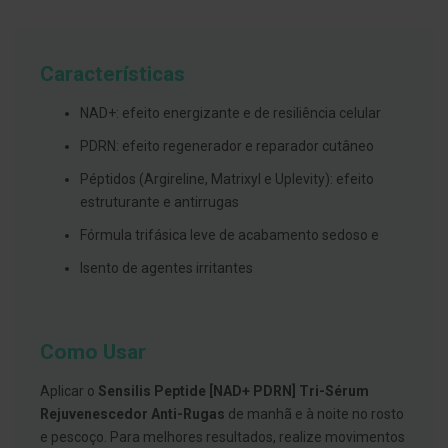
g
u
a
Características
C
o
l
NAD+: efeito energizante e de resiliência celular
u
t
PDRN: efeito regenerador e reparador cutâneo
ó
r
Péptidos (Argireline, Matrixyl e Uplevity): efeito
i
estruturante e antirrugas
o
s
Fórmula trifásica leve de acabamento sedoso e
e
e
Isento de agentes irritantes
l
i
x
i
r
Como Usar
e
s
Aplicar o
Sensilis Peptide [NAD+ PDRN] Tri-Sérum
F
Rejuvenescedor Anti-Rugas
de manhã e à noite no rosto
i
o
e pescoço. Para melhores resultados, realize movimentos