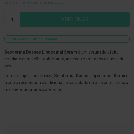
Seja o primeiro a avaliar este produto
E
s
Qtd
c
ADICIONAR
o
v
i
l
Adicionar à Lista de Desejos
h
õ
e
Sesderma Daeses Liposomal Sérum
é um sérum de efeito
s
imediato com ação reafirmante, indicado para todos os tipos de
e
R
pele.
a
s
Com múltiplos benefícios,
Sesderma Daeses Liposomal Sérum
p
ajuda a recuperar a elasticidade e suavidade da pele bem como, a
a
mantê-la hidratada dia e noite.
d
o
r
e
s
d
e
l
í
n