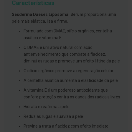
Características
g
u
a
Sesderma Daeses Liposomal Sérum
proporciona uma
pele mais elástica, lisa e firme.
C
o
Formulado com DMAE, silício orgânico, centelha
l
u
asiática e vitamina E
t
ó
O DMAE é um ativo natural com ação
r
antienvelhecimento que combate a flacidez,
i
o
diminui as rugas e promove um efeito lifting da pele
s
e
O silício orgânico promove a regeneração celular
e
l
A centelha asiática aumenta a elasticidade da pele
i
x
A vitamina E é um poderoso antioxidante que
i
confere proteção contra os danos dos radicais livres
r
e
Hidrata e reafirma a pele
s
Reduz as rugas e suaviza a pele
F
i
Previne a trata a flacidez com efeito imediato
o