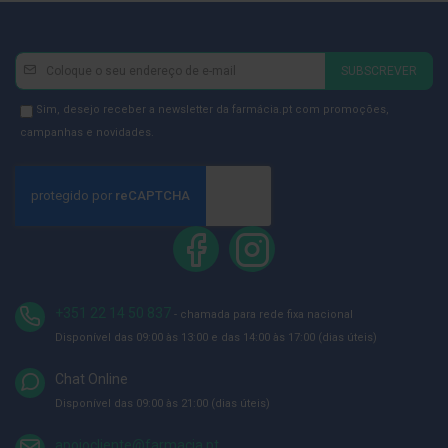
ó
r
i
o
Newsletter
Inscreva-
s
SUBSCREVER
se
L
na
Newsletter
Sim, desejo receber a newsletter da farmácia.pt com promoções,
u
Newsletter:
GDPR
campanhas e novidades.
v
a
Consent
s
P
o
d
o
l
o
g
+351 22 14 50 837
- chamada para rede fixa nacional
i
Disponível das 09:00 às 13:00 e das 14:00 às 17:00 (dias úteis)
a
Chat Online
P
é
Disponível das 09:00 às 21:00 (dias úteis)
s
e
apoiocliente@farmacia.pt