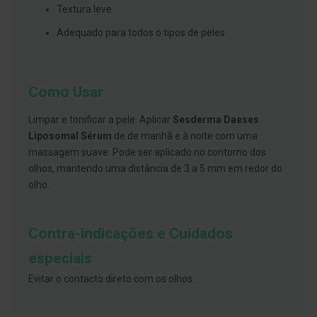
s
Textura leve
d
e
Adequado para todos o tipos de peles
n
t
á
r
i
Como Usar
o
s
Limpar e tonificar a pele. Aplicar
Sesderma Daeses
A
Liposomal Sérum
de de manhã e à noite com uma
f
e
massagem suave. Pode ser aplicado no contorno dos
ç
olhos, mantendo uma distância de 3 a 5 mm em redor do
õ
olho.
e
s
d
a
Contra-indicações e Cuidados
b
o
c
especiais
a
e
Evitar o contacto direto com os olhos.
M
a
u