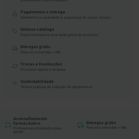
profissional e personalizado.
D
Pagamentos e entrega
e
Garantimos a qualidade e segurança do nosso serviço
s
i
n
Extenso catálogo
f
Disponibilizamos uma vasta gama de produtos
e
t
Entregas grátis
a
Para encomendas > 40€
n
t
e
Trocas e Devoluções
s
Processo rápido e simples
T
Sustentabilidade
e
Temos práticas de redução de desperdício
s
t
e
s
A
Aconselhamento
c
Entregas grátis
farmacêutico
e
Para encomendas > 40€
Profissionais dedicados para
s
ajudar
s