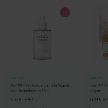
Nebulizadores
e
-19%
Auxiliares
respiratórios
Termómetros
Testes
e
material
de
diagnóstico
Material
de
enfermagem
SKIN1004
SKIN1004
Outros
Skin1004 Madagascar Centella Ampola
Skin1004 Ma
Cápsula Iluminadora 50ml
Viagem
Material
ortopédico
Preço
Preço
Preço
Pre
13,78 €
22,24 €
16,99 €
24,
Especial
Normal
Especial
Nor
Cuidados