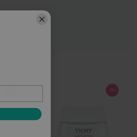
-28%
-38%