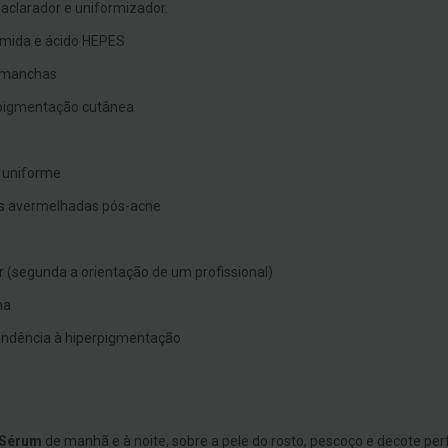
aclarador e uniformizador.
amida e ácido HEPES
s manchas
 pigmentação cutânea
 uniforme
s avermelhadas pós-acne
(segunda a orientação de um profissional)
na
tendência à hiperpigmentação
 Sérum
de manhã e à noite, sobre a pele do rosto, pescoço e decote perf