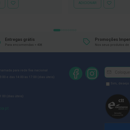
R
ADICIONAR
ADICIONAR
ADICIONAR
À
À
LISTA
LISTA
DE
DE
DESEJOS
DESEJOS
Entregas grátis
Promoções Imper
Para encomendas > 40€
Nos seus produtos de 
Newsletter
Inscreva-
chamada para rede fixa nacional
se
:00 e das 14:00 às 17:00 (dias úteis)
na
Newsletter
Sim, desejo
Newsletter:
GDPR
:00 (dias úteis)
Consent
ia.pt