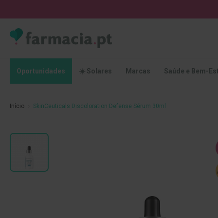
Oportunidades
☀️
Solares
Marcas
Saúde
Oportunidades
☀️ Solares
Marcas
Saúde e Bem-Es
e
Bem-
Estar
Início
SkinCeuticals Discoloration Defense Sérum 30ml
Higiene
Oral
Escovas
Saltar
Pastas
para
dentífricas
o
final
Escovilhões
da
e
Galeria
Raspadores
de
de
imagens