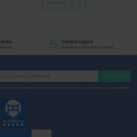
ADICIONAR
ADICIONAR
À
LISTA
DE
DESEJOS
díveis
Compra segura
eleição
Qualidade e segurança máxima
SUBSCREVER
 receber a newsletter da farmácia.pt com promoções, campanhas e novidades.