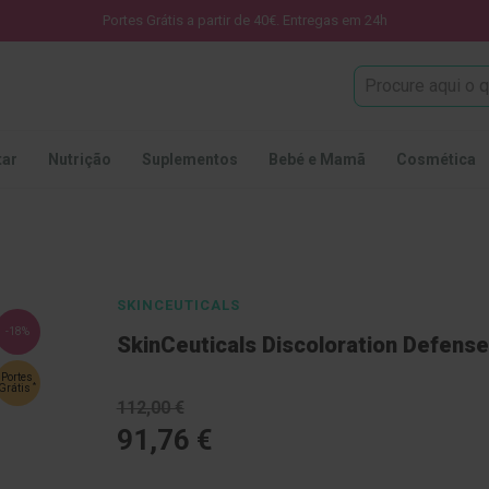
Portes Grátis a partir de 40€. Entregas em 24h
Procura
tar
Nutrição
Suplementos
Bebé e Mamã
Cosmética
SKINCEUTICALS
-18%
SkinCeuticals Discoloration Defens
Portes
*
Grátis
112,00 €
91,76 €