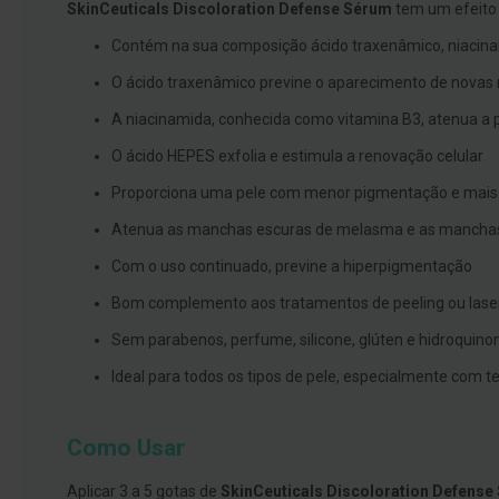
SkinCeuticals Discoloration Defense Sérum
tem um efeito 
branqueamento
Contém na sua composição ácido traxenâmico, niacin
Covid-
O ácido traxenâmico previne o aparecimento de nova
19
Máscaras
A niacinamida, conhecida como vitamina B3, atenua a
e
O ácido HEPES exfolia e estimula a renovação celular
Viseiras
Proporciona uma pele com menor pigmentação e mais
Desinfetantes
Atenua as manchas escuras de melasma e as mancha
Testes
Com o uso continuado, previne a hiperpigmentação
Acessórios
Bom complemento aos tratamentos de peeling ou laser 
Luvas
Sem parabenos, perfume, silicone, glúten e hidroquino
Podologia
Pés
Ideal para todos os tipos de pele, especialmente com 
e
pernas
Como Usar
cansadas
Palmilhas
Aplicar 3 a 5 gotas de
SkinCeuticals Discoloration Defense