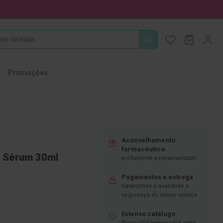
PROCURA
O Meu Ca
MODIFI
Promoções
Aconselhamento
farmacêutico
e Sérum 30ml
profissional e personalizado.
Pagamentos e entrega
Garantimos a qualidade e
segurança do nosso serviço
Extenso catálogo
Disponibilizamos uma vasta