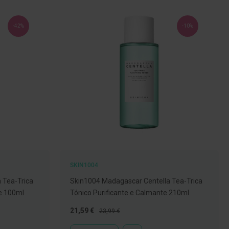
-42%
-10%
SKIN1004
 Tea-Trica
Skin1004 Madagascar Centella Tea-Trica
e 100ml
Tónico Purificante e Calmante 210ml
Preço
Preço
21,59 €
23,99 €
Especial
Normal