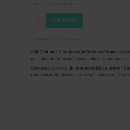
Seja o primeiro a avaliar este produto
Qtd
ADICIONAR
Adicionar à Lista de Desejos
SkinCeuticals Discoloration Defense Sérum
é um s
indicado para todos os tipos de pele com tendência à
Com ação corretiva,
SkinCeuticals Discoloration D
manchas cutâneas (melasma e pós acne) e uniformiza