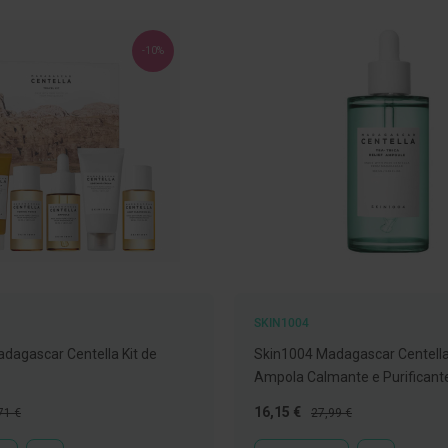
-10%
SKIN1004
dagascar Centella Kit de
Skin1004 Madagascar Centella
Ampola Calmante e Purificant
ço
Preço
Preço
16,15 €
71 €
27,99 €
mal
Especial
Normal