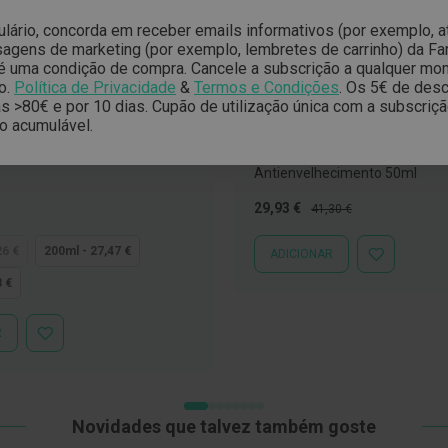
ulário, concorda em receber emails informativos (por exemplo, 
gens de marketing (por exemplo, lembretes de carrinho) da Far
é uma condição de compra. Cancele a subscrição a qualquer mo
o.
Política de Privacidade
&
Termos e Condições
.
Os 5€ de desc
 >80€ e por 10 dias. Cupão de utilização única com a subscriç
VICHY
o acumulável.
 Hidratante
Vichy Neovadiol Rose Platini
Antienvelhecimento 50ml
Preço
Preço
29,93 €
41,30 €
Especial
Normal
26 €
200ml - 27,47 €
ADICIONAR
ADICIONAR
À
8 €
LISTA
DE
DESEJOS
R
ADICIONAR
À
LISTA
DE
DESEJOS
Novidades que talvez também goste