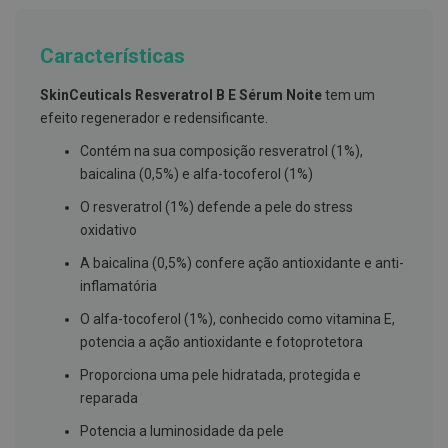
g
u
a
Características
C
o
SkinCeuticals Resveratrol B E Sérum Noite
tem um
l
efeito regenerador e redensificante.
u
t
Contém na sua composição resveratrol (1%),
ó
baicalina (0,5%) e alfa-tocoferol (1%)
r
i
o
O resveratrol (1%) defende a pele do stress
s
oxidativo
e
e
A baicalina (0,5%) confere ação antioxidante e anti-
l
inflamatória
i
x
i
O alfa-tocoferol (1%), conhecido como vitamina E,
r
potencia a ação antioxidante e fotoprotetora
e
s
Proporciona uma pele hidratada, protegida e
reparada
F
i
Potencia a luminosidade da pele
o