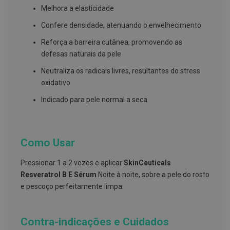
s
Melhora a elasticidade
d
e
Confere densidade, atenuando o envelhecimento
n
t
Reforça a barreira cutânea, promovendo as
á
r
defesas naturais da pele
i
o
Neutraliza os radicais livres, resultantes do stress
s
oxidativo
A
Indicado para pele normal a seca
f
e
ç
õ
e
Como Usar
s
d
a
Pressionar 1 a 2 vezes e aplicar
SkinCeuticals
b
Resveratrol B E Sérum
Noite à noite, sobre a pele do rosto
o
c
e pescoço perfeitamente limpa.
a
e
M
a
Contra-indicações e Cuidados
u