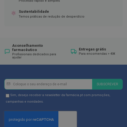
ó
Processo rápido e simples
r
i
Sustentabilidade
o
Temos práticas de redução de desperdício
s
L
u
v
a
Aconselhamento
s
Entregas grátis
farmacêutico
Para encomendas > 40€
Profissionais dedicados para
ajudar
P
o
d
o
l
Newsletter
Inscreva-
o
SUBSCREVER
se
g
i
na
Newsletter
Sim, desejo receber a newsletter da farmácia.pt com promoções,
a
Newsletter:
GDPR
campanhas e novidades.
Consent
P
é
s
e