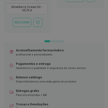
À
D
LISTA
Strawberry Cream 02 -
e
33,75 €
DE
s
DESEJOS
i
n
ADICIONAR
ADICIONAR
f
À
e
LISTA
t
DE
a
DESEJOS
n
t
e
Aconselhamento farmacêutico
s
profissional e personalizado.
T
Pagamentos e entrega
e
Garantimos a qualidade e segurança do nosso serviço
s
t
e
Extenso catálogo
s
Disponibilizamos uma vasta gama de produtos
A
Entregas grátis
c
Para encomendas > 40€
e
s
Trocas e Devoluções
s