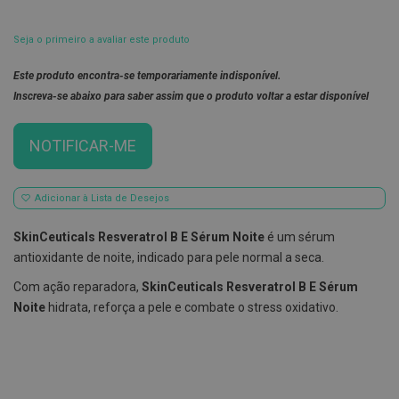
E
s
Seja o primeiro a avaliar este produto
c
o
Este produto encontra-se temporariamente indisponível.
v
i
Inscreva-se abaixo para saber assim que o produto voltar a estar disponível
l
h
õ
NOTIFICAR-ME
e
s
e
R
Adicionar à Lista de Desejos
a
s
SkinCeuticals Resveratrol B E Sérum Noite
é um sérum
p
a
antioxidante de noite, indicado para pele normal a seca.
d
o
Com ação reparadora,
SkinCeuticals Resveratrol B E Sérum
r
Noite
hidrata, reforça a pele e combate o stress oxidativo.
e
s
d
e
l
í
n