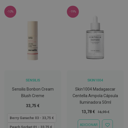
C
o
-10%
-19%
v
i
d
-
1
9
M
á
s
c
a
r
a
SENSILIS
SKIN1004
s
e
Sensilis Bonbon Cream
Skin1004 Madagascar
V
Blush Creme
Centella Ampola Cápsula
i
Iluminadora 50ml
s
Tão
33,75 €
e
baixo
Preço
Preço
13,78 €
i
16,99 €
r
quanto
Especial
Normal
Berry Ganache 03 - 33,75 €
a
ADICIONAR
s
ADICIONAR
Peach Sorbet 01 - 33,75 €