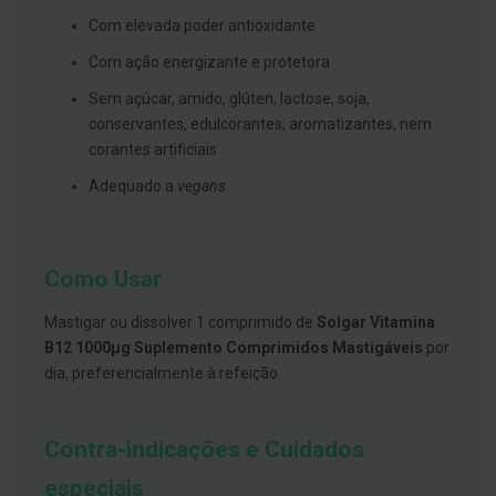
s
d
Com elevada poder antioxidante
e
n
Com ação energizante e protetora
t
á
Sem açúcar, amido, glúten, lactose, soja,
r
conservantes, edulcorantes, aromatizantes, nem
i
o
corantes artificiais
s
Adequado a
vegans
A
f
e
ç
õ
Como Usar
e
s
Mastigar ou dissolver 1 comprimido de
Solgar Vitamina
d
a
B12 1000µg Suplemento Comprimidos Mastigáveis
por
b
dia, preferencialmente à refeição.
o
c
a
e
Contra-indicações e Cuidados
M
a
especiais
u