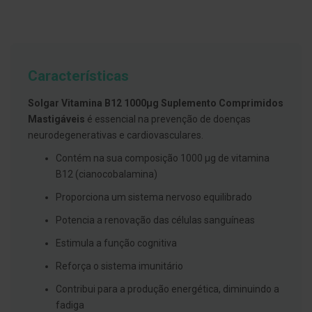
g
u
a
C
o
Características
l
u
t
Solgar Vitamina B12 1000µg Suplemento Comprimidos
ó
Mastigáveis
é essencial na prevenção de doenças
r
i
neurodegenerativas e cardiovasculares.
o
s
Contém na sua composição 1000 µg de vitamina
e
B12 (cianocobalamina)
e
l
Proporciona um sistema nervoso equilibrado
i
x
Potencia a renovação das células sanguíneas
i
r
Estimula a função cognitiva
e
s
Reforça o sistema imunitário
F
Contribui para a produção energética, diminuindo a
i
o
fadiga