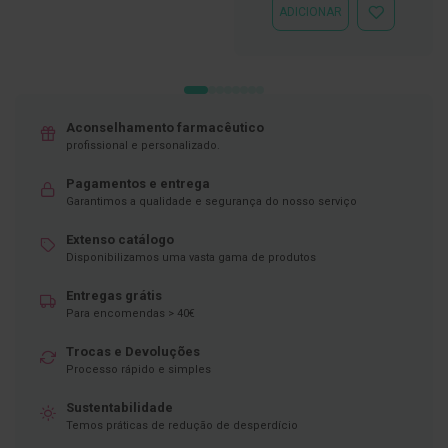
ADICIONAR
ADICIONAR
D
À
e
LISTA
s
DE
i
DESEJOS
n
f
e
Aconselhamento farmacêutico
t
profissional e personalizado.
a
n
Pagamentos e entrega
t
Garantimos a qualidade e segurança do nosso serviço
e
s
Extenso catálogo
T
Disponibilizamos uma vasta gama de produtos
e
s
Entregas grátis
t
Para encomendas > 40€
e
s
Trocas e Devoluções
Processo rápido e simples
A
c
e
Sustentabilidade
s
Temos práticas de redução de desperdício
s