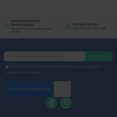
ó
r
i
o
s
Aconselhamento
Entregas grátis
farmacêutico
L
Para encomendas > 40€
Profissionais dedicados para
u
ajudar
v
a
s
P
Newsletter
Inscreva-
SUBSCREVER
o
se
d
na
Newsletter
Sim, desejo receber a newsletter da farmácia.pt com promoções,
o
Newsletter:
l
GDPR
campanhas e novidades.
o
Consent
g
i
a
P
é
s
e