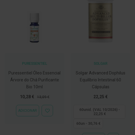
C
o
v
i
d
-
1
9
M
á
PURESSENTIEL
SOLGAR
s
c
Puressentiel Óleo Essencial
Solgar Advanced Dophilus
a
r
Árvore do Chá Purificante
Equilíbrio Intestinal 60
a
Bio 10ml
Cápsulas
s
e
Preço
Preço
Tão
10,28 €
22,25 €
13,09 €
V
Especial
Normal
baixo
i
s
quanto
60unid. (VAL 10/2026) -
ADICIONAR
ADICIONAR
e
22,25 €
À
i
LISTA
r
60un - 30,76 €
DE
a
DESEJOS
s