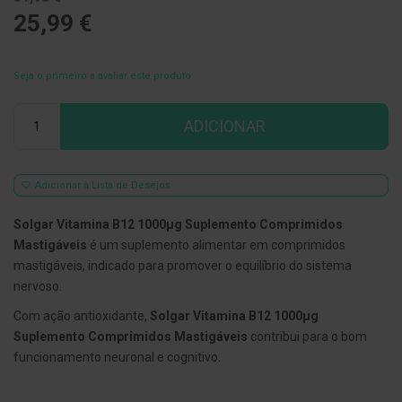
25,99 €
E
s
c
o
Seja o primeiro a avaliar este produto
v
i
l
Qtd
ADICIONAR
h
õ
e
s
e
Adicionar à Lista de Desejos
R
a
Solgar Vitamina B12 1000µg Suplemento Comprimidos
s
p
Mastigáveis
é um suplemento alimentar em comprimidos
a
mastigáveis, indicado para promover o equilíbrio do sistema
d
o
nervoso.
r
e
Com ação antioxidante,
Solgar Vitamina B12 1000µg
s
Suplemento Comprimidos Mastigáveis
contribui para o bom
d
e
funcionamento neuronal e cognitivo.
l
í
n