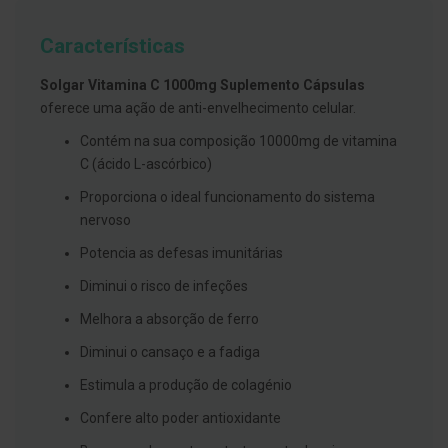
g
u
Características
a
C
Solgar Vitamina C 1000mg Suplemento Cápsulas
o
oferece uma ação de anti-envelhecimento celular.
l
u
Contém na sua composição 10000mg de vitamina
t
ó
C (ácido L-ascórbico)
r
i
Proporciona o ideal funcionamento do sistema
o
nervoso
s
e
Potencia as defesas imunitárias
e
l
Diminui o risco de infeções
i
x
i
Melhora a absorção de ferro
r
e
Diminui o cansaço e a fadiga
s
Estimula a produção de colagénio
F
Confere alto poder antioxidante
i
o