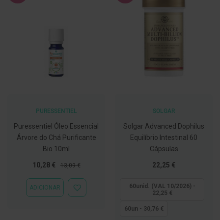
C
o
v
i
d
-
1
9
M
á
s
PURESSENTIEL
SOLGAR
c
a
Puressentiel Óleo Essencial
Solgar Advanced Dophilus
r
a
Árvore do Chá Purificante
Equilíbrio Intestinal 60
s
Bio 10ml
Cápsulas
e
V
Preço
Preço
Tão
10,28 €
22,25 €
13,09 €
i
Especial
Normal
baixo
s
quanto
e
60unid. (VAL 10/2026) -
ADICIONAR
ADICIONAR
i
22,25 €
À
r
LISTA
a
60un - 30,76 €
DE
s