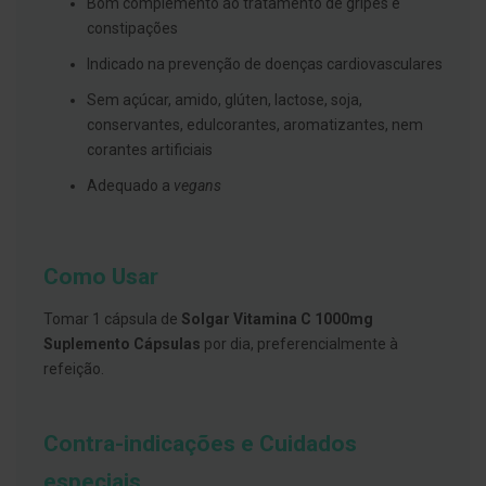
s
Bom complemento ao tratamento de gripes e
d
constipações
e
n
Indicado na prevenção de doenças cardiovasculares
t
á
Sem açúcar, amido, glúten, lactose, soja,
r
i
conservantes, edulcorantes, aromatizantes, nem
o
corantes artificiais
s
Adequado a
vegans
A
f
e
ç
õ
Como Usar
e
s
Tomar 1 cápsula de
Solgar Vitamina C 1000mg
d
a
Suplemento Cápsulas
por dia, preferencialmente à
b
refeição.
o
c
a
e
Contra-indicações e Cuidados
M
a
u
especiais