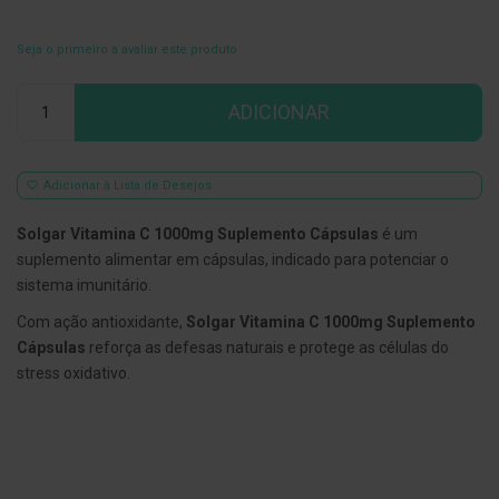
E
s
Seja o primeiro a avaliar este produto
c
o
Qtd
v
ADICIONAR
i
l
h
õ
Adicionar à Lista de Desejos
e
s
e
Solgar Vitamina C 1000mg Suplemento Cápsulas
é um
R
suplemento alimentar em cápsulas, indicado para potenciar o
a
s
sistema imunitário.
p
a
Com ação antioxidante,
Solgar Vitamina C 1000mg Suplemento
d
Cápsulas
reforça as defesas naturais e protege as células do
o
r
stress oxidativo.
e
s
d
e
l
í
n