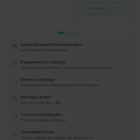
DESEJOS
D
ADICIONAR
ADICIONAR
e
À
s
LISTA
i
DE
n
DESEJOS
f
e
t
Aconselhamento farmacêutico
a
profissional e personalizado.
n
t
Pagamentos e entrega
e
Garantimos a qualidade e segurança do nosso serviço
s
Extenso catálogo
T
e
Disponibilizamos uma vasta gama de produtos
s
t
Entregas grátis
e
Para encomendas > 40€
s
Trocas e Devoluções
A
Processo rápido e simples
c
e
s
Sustentabilidade
s
Temos práticas de redução de desperdício