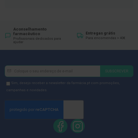
ó
r
i
o
s
Aconselhamento
L
Entregas grátis
farmacêutico
u
Para encomendas > 40€
Profissionais dedicados para
v
ajudar
a
s
P
Newsletter
Inscreva-
o
SUBSCREVER
d
se
o
na
Newsletter
Sim, desejo receber a newsletter da farmácia.pt com promoções,
l
Newsletter:
GDPR
campanhas e novidades.
o
g
Consent
i
a
P
é
s
e