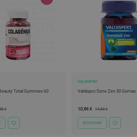
VALDISPRO
Beauty Total Gummies 60
Valdispro Sono Zen 30 Gomas
ço
Preço
Preço
10,86 €
85 €
19,50 €
mal
Especial
Normal
R
ADICIONAR
ADICIONAR
ADICIONAR
À
À
LISTA
LISTA