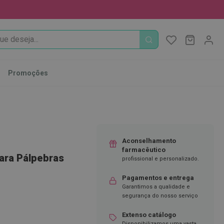
PROCURA
O Meu Ca
MODIFI
Promoções
Aconselhamento
farmacêutico
ara Pálpebras
profissional e personalizado.
Pagamentos e entrega
Garantimos a qualidade e
segurança do nosso serviço
Extenso catálogo
Disponibilizamos uma vasta