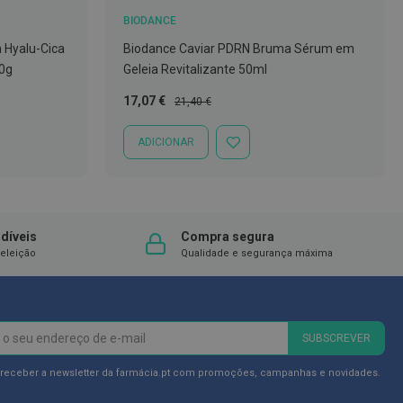
BIODANCE
 Hyalu-Cica
Biodance Caviar PDRN Bruma Sérum em
20g
Geleia Revitalizante 50ml
Preço
Preço
17,07 €
21,40 €
Especial
Normal
ADICIONAR
ADICIONAR
À
LISTA
DE
DESEJOS
díveis
Compra segura
eleição
Qualidade e segurança máxima
SUBSCREVER
 receber a newsletter da farmácia.pt com promoções, campanhas e novidades.