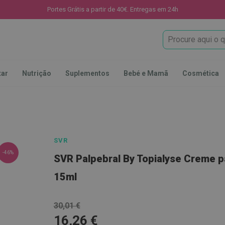
Portes Grátis a partir de 40€. Entregas em 24h
Procura
tar
Nutrição
Suplementos
Bebé e Mamã
Cosmética
SVR
-46%
SVR Palpebral By Topialyse Creme p
15ml
30,01 €
16,26 €