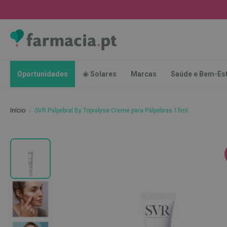
Oportunidades
☀️
Solares
Marcas
Saúde
Oportunidades
☀️ Solares
Marcas
Saúde e Bem-Es
e
Bem-
Estar
Início
SVR Palpebral By Topialyse Creme para Pálpebras 15ml
Higiene
Oral
Escovas
Saltar
Pastas
para
dentífricas
o
final
Escovilhões
da
e
Galeria
Raspadores
de
de
imagens