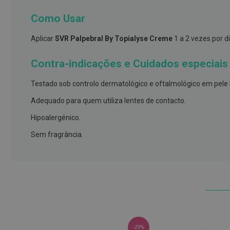
e
proteções
Como Usar
Meias
Aplicar
SVR Palpebral By Topialyse Creme
1 a 2 vezes por di
de
descanso
Contra-indicações e Cuidados especiais
Gretas,
Testado sob controlo dermatológico e oftalmológico em pele h
Calosidades
e
Adequado para quem utiliza lentes de contacto.
Secura
Hipoalergénico.
Desodorizantes
Sem fragrância.
e
Antitranspirantes
Antifúngicos
Cuidados
das
unhas
Utensílios
-29%