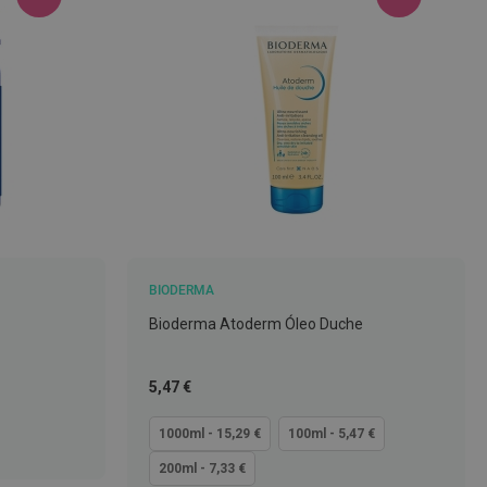
BIODERMA
Bioderma Atoderm Óleo Duche
Tão
5,47 €
baixo
quanto
1000ml - 15,29 €
100ml - 5,47 €
200ml - 7,33 €