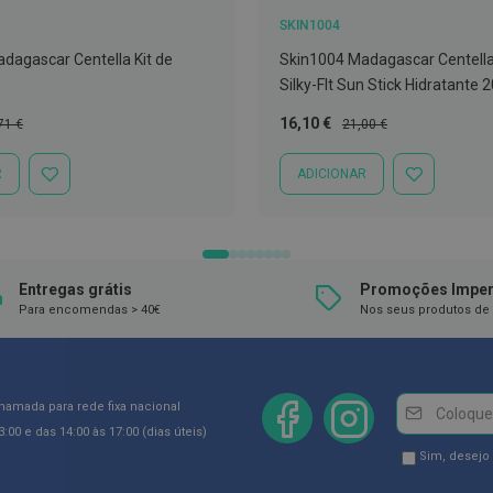
SKIN1004
dagascar Centella Kit de
Skin1004 Madagascar Centella
Silky-Flt Sun Stick Hidratante 
ço
Preço
Preço
16,10 €
71 €
21,00 €
mal
Especial
Normal
R
ADICIONAR
ADICIONAR
ADICIONAR
À
À
LISTA
LISTA
DE
DE
DESEJOS
DESEJOS
Entregas grátis
Promoções Imper
Para encomendas > 40€
Nos seus produtos de 
Newsletter
Inscreva-
chamada para rede fixa nacional
se
:00 e das 14:00 às 17:00 (dias úteis)
na
Newsletter
Sim, desejo
Newsletter:
GDPR