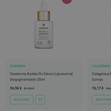
Nariz
e
Garganta
Sexualidade
Preservativos
Lubrificantes
Acessórios
Suplementos
alimentares
SESDERMA
COLAGÉNIUS
Testes
Sesderma Azelac Ru Sérum Lipossomal
Colagénius 
de
Despigmentante 30ml
Gomas
gravidez
Preço
Preço
Preço
Pre
36,96 €
15,17 €
Testes
51,96 €
24,
Especial
Normal
Especial
Nor
de
ADICIONAR
ADICIONA
ovulação
ADICIONAR
À
Diversos
LISTA