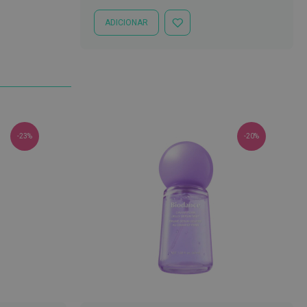
ADICIONAR
ADICIONAR
À
LISTA
DE
DESEJOS
-23%
-20%