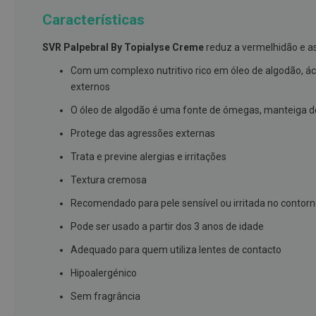
branqueamento
Características
Covid-
SVR Palpebral By Topialyse Creme
reduz a vermelhidão e as
19
Máscaras
Com um complexo nutritivo rico em óleo de algodão, ácid
e
externos
Viseiras
O óleo de algodão é uma fonte de ómegas, manteiga de
Desinfetantes
Protege das agressões externas
Testes
Trata e previne alergias e irritações
Acessórios
Textura cremosa
Luvas
Recomendado para pele sensível ou irritada no contorn
Podologia
Pode ser usado a partir dos 3 anos de idade
Pés
Adequado para quem utiliza lentes de contacto
e
pernas
Hipoalergénico
cansadas
Sem fragrância
Palmilhas