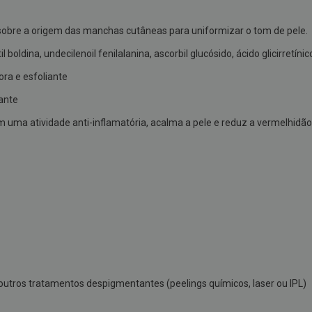
obre a origem das manchas cutâneas para uniformizar o tom de pele.
boldina, undecilenoil fenilalanina, ascorbil glucósido, ácido glicirretínic
ora e esfoliante
ante
m uma atividade anti-inflamatória, acalma a pele e reduz a vermelhidão
ros tratamentos despigmentantes (peelings químicos, laser ou IPL)