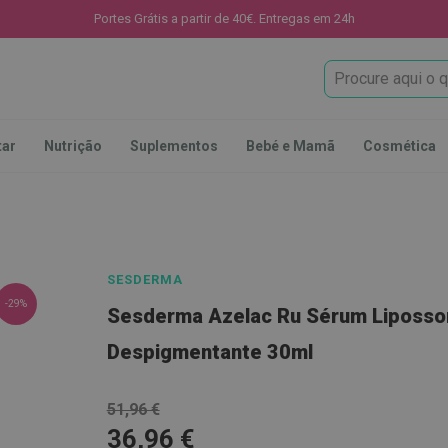
Portes Grátis a partir de 40€. Entregas em 24h
Procura
tar
Nutrição
Suplementos
Bebé e Mamã
Cosmética
SESDERMA
-29%
Sesderma Azelac Ru Sérum Liposso
Despigmentante 30ml
51,96 €
36,96 €