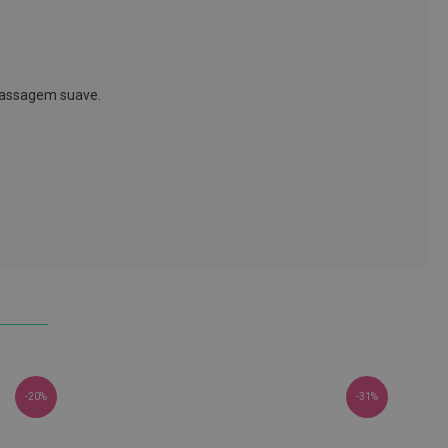
 massagem suave.
-20%
-31%