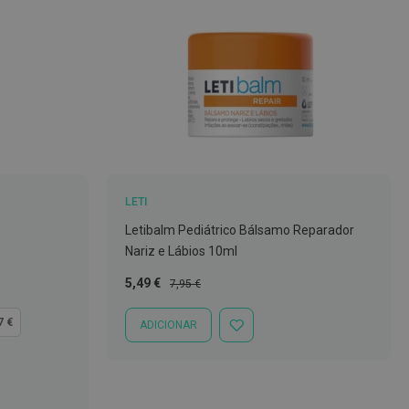
LETI
Letibalm Pediátrico Bálsamo Reparador
Nariz e Lábios 10ml
Preço
Preço
5,49 €
7,95 €
Especial
Normal
7 €
ADICIONAR
ADICIONAR
À
LISTA
DE
DESEJOS