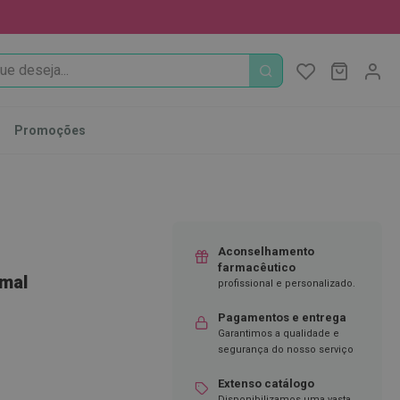
PROCURA
O Meu Ca
MODIFI
Promoções
Aconselhamento
farmacêutico
mal
profissional e personalizado.
Pagamentos e entrega
Garantimos a qualidade e
segurança do nosso serviço
Extenso catálogo
Disponibilizamos uma vasta