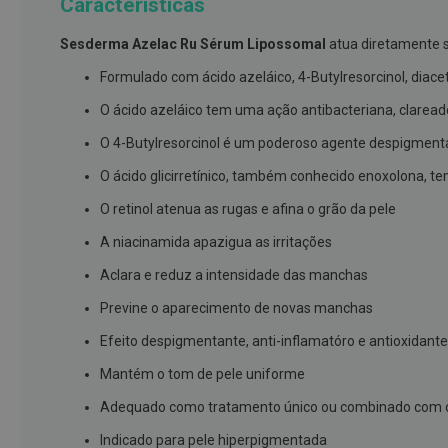
Características
branqueamento
Sesderma Azelac Ru Sérum Lipossomal
atua diretamente s
Covid-
19
Formulado com ácido azeláico, 4-Butylresorcinol, diacetil 
Máscaras
O ácido azeláico tem uma ação antibacteriana, claread
e
O 4-Butylresorcinol é um poderoso agente despigment
Viseiras
O ácido glicirretínico, também conhecido enoxolona, te
Desinfetantes
O retinol atenua as rugas e afina o grão da pele
Testes
A niacinamida apazigua as irritações
Acessórios
Aclara e reduz a intensidade das manchas
Luvas
Previne o aparecimento de novas manchas
Podologia
Pés
Efeito despigmentante, anti-inflamatóro e antioxidante
e
Mantém o tom de pele uniforme
pernas
cansadas
Adequado como tratamento único ou combinado com out
Palmilhas
Indicado para pele hiperpigmentada