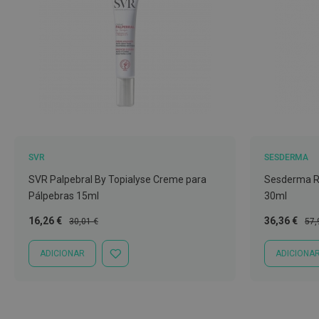
Nariz
e
Garganta
Sexualidade
Preservativos
Lubrificantes
Acessórios
SVR
SESDERMA
Suplementos
alimentares
SVR Palpebral By Topialyse Creme para
Sesderma R
Pálpebras 15ml
30ml
Testes
de
Preço
Preço
Preço
Pre
16,26 €
36,36 €
30,01 €
57,
gravidez
Especial
Normal
Especial
Nor
ADICIONAR
ADICIONA
Testes
ADICIONAR
À
de
LISTA
ovulação
DE
DESEJOS
Diversos