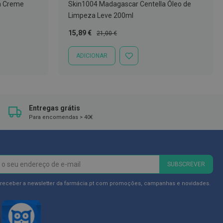
a Creme
Skin1004 Madagascar Centella Óleo de
Limpeza Leve 200ml
Preço
Preço
15,89 €
21,00 €
Especial
Normal
ADICIONAR
ADICIONAR
À
LISTA
DE
DESEJOS
Entregas grátis
Para encomendas > 40€
SUBSCREVER
 receber a newsletter da farmácia.pt com promoções, campanhas e novidades.