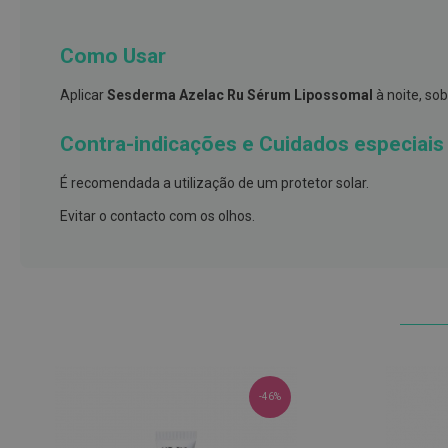
e
proteções
Como Usar
Meias
de
Aplicar
Sesderma Azelac Ru Sérum Lipossomal
à noite, so
descanso
Contra-indicações e Cuidados especiais
Gretas,
Calosidades
É recomendada a utilização de um protetor solar.
e
Secura
Evitar o contacto com os olhos.
Desodorizantes
e
Antitranspirantes
Antifúngicos
Cuidados
das
-46%
unhas
Utensílios