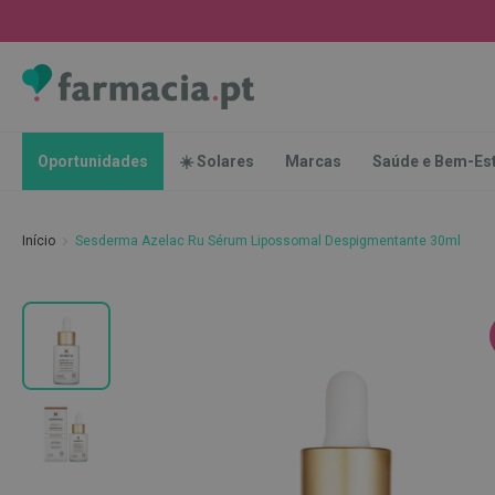
Oportunidades
☀️
Solares
Marcas
Saúde
Oportunidades
☀️ Solares
Marcas
Saúde e Bem-Es
e
Bem-
Estar
Início
Sesderma Azelac Ru Sérum Lipossomal Despigmentante 30ml
Higiene
Oral
Escovas
Saltar
Pastas
para
dentífricas
o
final
Escovilhões
da
e
Galeria
Raspadores
de
de
imagens