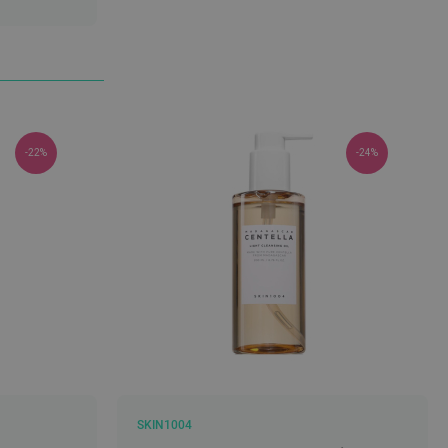
-22%
-24%
SKIN1004