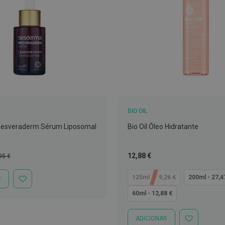
BIO OIL
esveraderm Sérum Liposomal
Bio Oil Óleo Hidratante
ço
Tão
12,88 €
95 €
mal
baixo
quanto
125ml - 19,26 €
200ml - 27,4
R
ADICIONAR
À
60ml - 12,88 €
LISTA
DE
DESEJOS
ADICIONAR
ADICIONAR