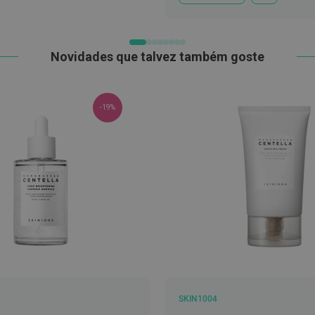
À
LISTA
DE
DESEJOS
Novidades que talvez também goste
-19%
SKIN1004