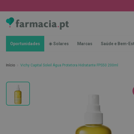
Oportunidades
☀️
Solares
Marcas
Saúde
Oportunidades
☀️ Solares
Marcas
Saúde e Bem-Es
e
Bem-
Estar
Início
Vichy Capital Soleil Água Protetora Hidratante FPS50 200ml
Higiene
Oral
Escovas
Saltar
Pastas
para
dentífricas
o
final
Escovilhões
da
e
Galeria
Raspadores
de
de
imagens