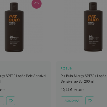
-61%
PIZ BUIN
lergy SPF30 Loção Pele Sensível
Piz Buin Allergy SPF50+ Loção
l
Sensível ao Sol 200ml
ço
Preço
Preço
10,44 €
49 €
26,48 €
mal
Especial
Normal
R
ADICIONAR
ADICIONAR
ADICIONAR
À
À