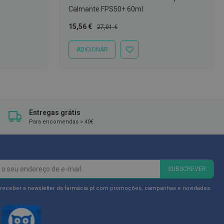
Calmante FPS50+ 60ml
Preço
Preço
15,56 €
27,01 €
Especial
Normal
ADICIONAR
ADICIONAR
À
LISTA
DE
DESEJOS
Entregas grátis
Para encomendas > 40€
SUBSCREVER
 receber a newsletter da farmácia.pt com promoções, campanhas e novidades.