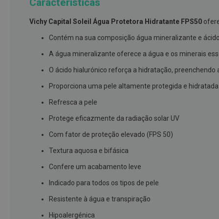
Características
branqueamento
Vichy Capital Soleil Água Protetora Hidratante FPS50
ofere
Covid-
19
Contém na sua composição água mineralizante e ácido
Máscaras
A água mineralizante oferece a água e os minerais ess
e
O ácido hialurónico reforça a hidratação, preenchendo 
Viseiras
Proporciona uma pele altamente protegida e hidratada
Desinfetantes
Refresca a pele
Testes
Protege eficazmente da radiação solar UV
Acessórios
Com fator de proteção elevado (FPS 50)
Luvas
Textura aquosa e bifásica
Podologia
Pés
Confere um acabamento leve
e
Indicado para todos os tipos de pele
pernas
cansadas
Resistente à água e transpiração
Palmilhas
Hipoalergénica