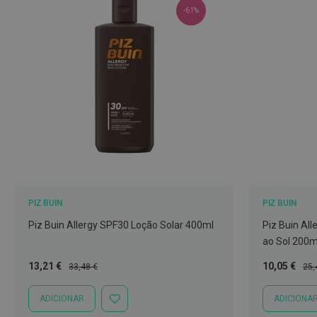
-61%
Nariz
e
Garganta
Sexualidade
Preservativos
Lubrificantes
Acessórios
Suplementos
alimentares
Testes
PIZ BUIN
PIZ BUIN
de
Piz Buin Allergy SPF30 Loção Solar 400ml
Piz Buin Al
gravidez
ao Sol 200m
Testes
Preço
Preço
Preço
Pre
13,21 €
10,05 €
33,48 €
25,
de
Especial
Normal
Especial
Nor
ovulação
ADICIONAR
ADICIONA
ADICIONAR
Diversos
À