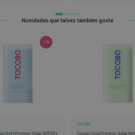
LISTA
LISTA
DE
DE
DESEJOS
DESEJOS
Novidades que talvez também goste
-10%
TOCOBO
on Soft Protetor Solar SPF50+
Tocobo Cica Protetor Solar Re