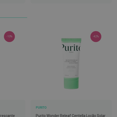
LISTA
DE
DESEJOS
-10%
-42%
PURITO
frescante
Purito Wonder Releaf Centella Loção Solar