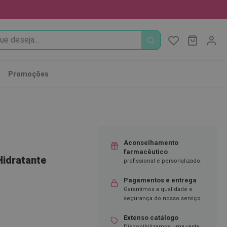
PROCURA
O Meu Ca
MODIFI
Promoções
Aconselhamento
farmacêutico
Hidratante
profissional e personalizado.
Pagamentos e entrega
Garantimos a qualidade e
segurança do nosso serviço
Extenso catálogo
Disponibilizamos uma vasta