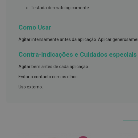
e
Testada dermatologicamente
proteções
Meias
Como Usar
de
descanso
Agitar intensamente antes da aplicação. Aplicar generosam
Gretas,
Calosidades
Contra-indicações e Cuidados especiais
e
Secura
Agitar bem antes de cada aplicação.
Desodorizantes
Evitar o contacto com os olhos.
e
Uso externo.
Antitranspirantes
Antifúngicos
Cuidados
das
unhas
Utensílios