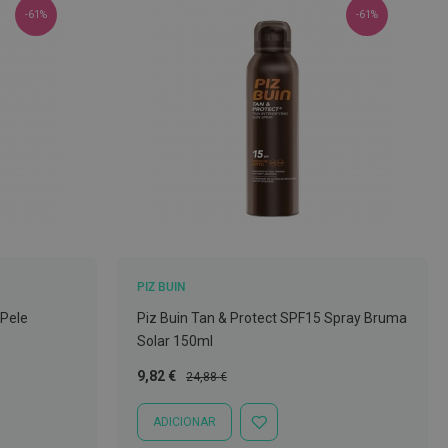
-61%
-61%
PIZ BUIN
 Pele
Piz Buin Tan & Protect SPF15 Spray Bruma
Solar 150ml
Preço
Preço
9,82 €
24,88 €
Especial
Normal
ADICIONAR
ADICIONAR
À