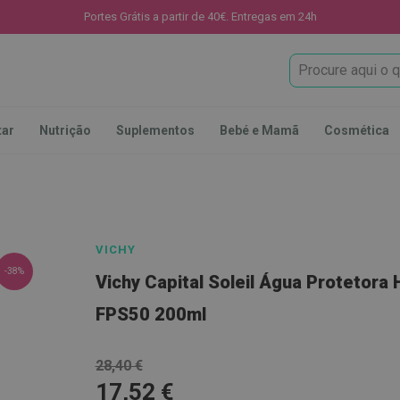
Portes Grátis a partir de 40€. Entregas em 24h
Procura
tar
Nutrição
Suplementos
Bebé e Mamã
Cosmética
VICHY
-38%
Vichy Capital Soleil Água Protetora 
FPS50 200ml
28,40 €
17,52 €