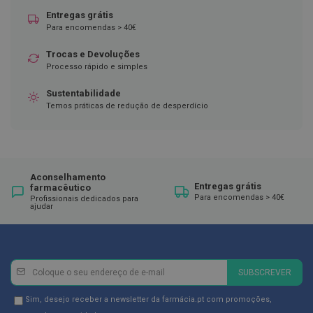
Entregas grátis
D
Para encomendas > 40€
e
s
i
Trocas e Devoluções
n
Processo rápido e simples
f
e
Sustentabilidade
t
Temos práticas de redução de desperdício
a
n
t
e
s
Aconselhamento
T
Entregas grátis
farmacêutico
e
Para encomendas > 40€
Profissionais dedicados para
s
ajudar
t
e
s
A
Newsletter
Inscreva-
c
SUBSCREVER
e
se
s
na
Newsletter
Sim, desejo receber a newsletter da farmácia.pt com promoções,
s