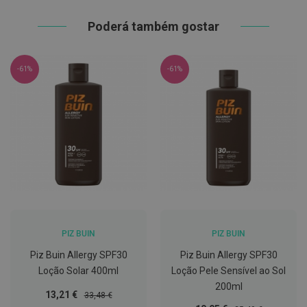
h
á
Poderá também gostar
l
i
t
o
-61%
-61%
P
r
ó
t
e
s
e
s
d
e
n
t
á
r
PIZ BUIN
PIZ BUIN
i
a
Piz Buin Allergy SPF30
Piz Buin Allergy SPF30
s
Loção Solar 400ml
Loção Pele Sensível ao Sol
e
P
200ml
r
Preço
Preço
13,21 €
33,48 €
o
Especial
Normal