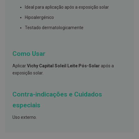
s
d
Ideal para aplicação após a exposição solar
e
n
Hipoalergénico
t
á
Testado dermatologicamente
r
i
o
s
Como Usar
A
f
Aplicar
Vichy Capital Soleil Leite Pós-Solar
após a
e
ç
exposição solar.
õ
e
s
d
Contra-indicações e Cuidados
a
b
especiais
o
c
a
Uso externo.
e
M
a
u