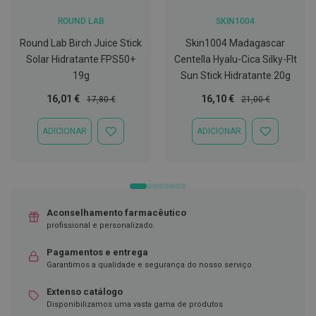
C
ROUND LAB
SKIN1004
o
v
Round Lab Birch Juice Stick
Skin1004 Madagascar
i
Solar Hidratante FPS50+
Centella Hyalu-Cica Silky-Flt
d
19g
Sun Stick Hidratante 20g
-
1
Preço
Preço
Preço
Preço
16,01 €
16,10 €
17,80 €
21,00 €
9
Especial
Normal
Especial
Normal
M
ADICIONAR
ADICIONAR
ADICIONAR
ADICIONAR
á
À
À
s
LISTA
LISTA
c
DE
DE
a
DESEJOS
DESEJOS
r
a
s
Aconselhamento farmacêutico
e
profissional e personalizado.
V
i
Pagamentos e entrega
s
e
Garantimos a qualidade e segurança do nosso serviço
i
r
Extenso catálogo
a
Disponibilizamos uma vasta gama de produtos
s