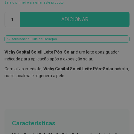
Seja o primeiro a avaliar este produto
E
s
Qtd
c
ADICIONAR
o
v
i
l
Adicionar à Lista de Desejos
h
õ
e
Vichy Capital Soleil Leite Pós-Solar
é um leite apaziguador,
s
indicado para aplicação após a exposição solar.
e
R
Com alívio imediato,
Vichy Capital Soleil Leite Pós-Solar
hidrata,
a
s
nutre, acalma e regenera a pele.
p
a
d
o
r
e
s
d
e
Características
l
í
n