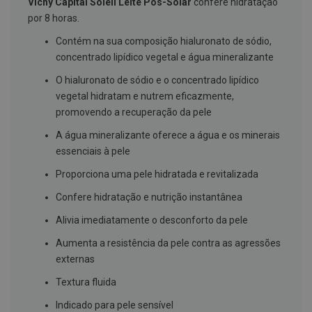
Vichy Capital Soleil Leite Pós-Solar
confere hidratação
g
por 8 horas.
u
a
Contém na sua composição hialuronato de sódio,
C
concentrado lipídico vegetal e água mineralizante
o
l
O hialuronato de sódio e o concentrado lipídico
u
vegetal hidratam e nutrem eficazmente,
t
ó
promovendo a recuperação da pele
r
i
A água mineralizante oferece a água e os minerais
o
essenciais à pele
s
e
Proporciona uma pele hidratada e revitalizada
e
l
Confere hidratação e nutrição instantânea
i
x
Alivia imediatamente o desconforto da pele
i
r
Aumenta a resistência da pele contra as agressões
e
s
externas
F
Textura fluida
i
o
Indicado para pele sensível