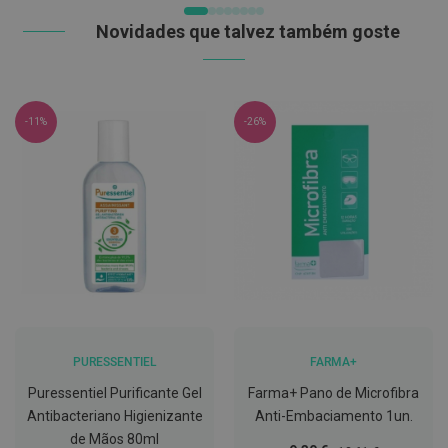
DESEJOS
C
Novidades que talvez também goste
o
v
i
d
-
-11%
-26%
1
9
M
á
s
c
a
r
a
s
e
V
i
s
PURESSENTIEL
FARMA+
e
i
Puressentiel Purificante Gel
Farma+ Pano de Microfibra
r
Antibacteriano Higienizante
Anti-Embaciamento 1un.
a
de Mãos 80ml
s