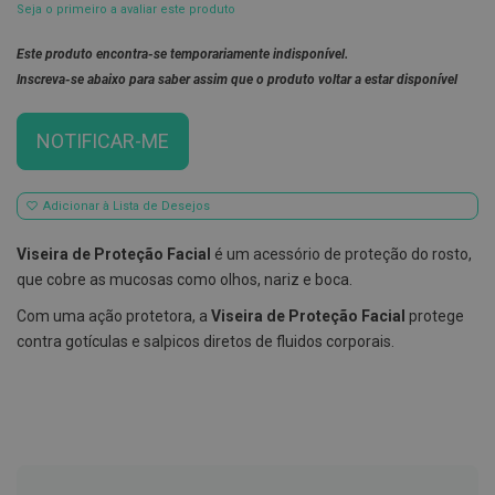
Seja o primeiro a avaliar este produto
E
s
Este produto encontra-se temporariamente indisponível.
c
Inscreva-se abaixo para saber assim que o produto voltar a estar disponível
o
v
i
l
NOTIFICAR-ME
h
õ
e
s
Adicionar à Lista de Desejos
e
R
Viseira de Proteção Facial
é um acessório de proteção do rosto,
a
s
que cobre as mucosas como olhos, nariz e boca.
p
a
Com uma ação protetora, a
Viseira de Proteção Facial
protege
d
contra gotículas e salpicos diretos de fluidos corporais.
o
r
e
s
d
e
l
í
n