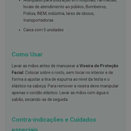
Adequado para utilização em hospitais, farmácias,
s
d
locais de atendimento ao público, Bombeiros,
e
Polícia, INEM, indústria, lares de idosos,
n
t
transportadoras
á
r
Caixa com 5 unidades
i
o
s
Como Usar
A
f
e
Lavar as mãos antes de manusear a
Viseira de Proteção
ç
õ
Facial
. Colocar sobre o rosto, sem tocar no interior e de
e
forma a ajustar a tira de espuma ao nível da testa e o
s
elástico na cabeça. Para remover a viseira deve manipular
d
a
apenas o cordão elástico. Lavar as mãos com água e
b
sabão, secando-as de seguida.
o
c
a
e
Contra-indicações e Cuidados
M
a
u
especiais