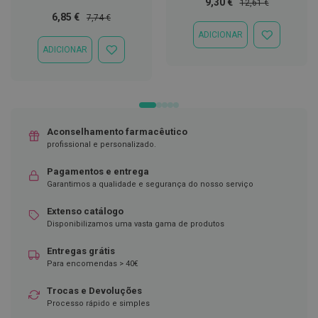
Preço
Preço
9,30 €
12,61 €
Especial
Normal
Preço
Preço
6,85 €
7,74 €
D
Especial
Normal
e
ADICIONAR
ADICIONAR
s
ADICIONAR
À
i
ADICIONAR
LISTA
n
À
DE
f
LISTA
DESEJOS
e
DE
t
DESEJOS
a
n
Aconselhamento farmacêutico
t
e
profissional e personalizado.
s
Pagamentos e entrega
T
Garantimos a qualidade e segurança do nosso serviço
e
s
Extenso catálogo
t
Disponibilizamos uma vasta gama de produtos
e
s
Entregas grátis
A
Para encomendas > 40€
c
e
Trocas e Devoluções
s
Processo rápido e simples
s