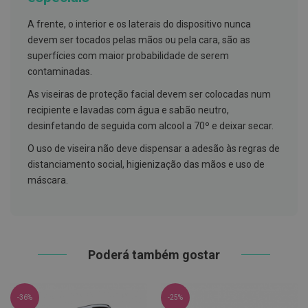
h
á
A frente, o interior e os laterais do dispositivo nunca
l
i
devem ser tocados pelas mãos ou pela cara, são as
t
superfícies com maior probabilidade de serem
o
contaminadas.
P
As viseiras de proteção facial devem ser colocadas num
r
ó
recipiente e lavadas com água e sabão neutro,
t
desinfetando de seguida com alcool a 70º e deixar secar.
e
s
O uso de viseira não deve dispensar a adesão às regras de
e
s
distanciamento social, higienização das mãos e uso de
d
máscara.
e
n
t
á
r
i
a
Poderá também gostar
s
e
P
r
-36%
-25%
o