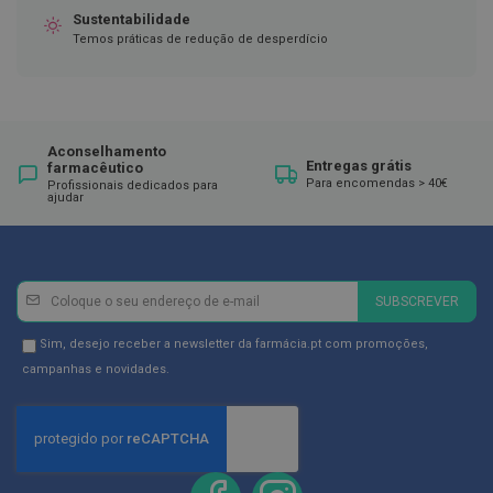
ó
Sustentabilidade
r
i
Temos práticas de redução de desperdício
o
s
L
u
v
Aconselhamento
Entregas grátis
a
farmacêutico
s
Para encomendas > 40€
Profissionais dedicados para
ajudar
P
o
d
o
Newsletter
Inscreva-
SUBSCREVER
l
se
o
na
g
Newsletter
Sim, desejo receber a newsletter da farmácia.pt com promoções,
i
Newsletter:
GDPR
campanhas e novidades.
a
Consent
P
é
s
e