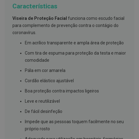
g
Características
u
a
Viseira de Proteção Facial
funciona como escudo facial
C
para complemento de prevenção contra o contágio do
o
coronavírus.
l
u
Em acrílico transparente e ampla área de proteção
t
ó
Com tira de espuma para proteção da testa e maior
r
i
comodidade
o
s
Pála em cor amarela
e
e
Cordão elástico ajustável
l
i
Boa proteção contra impactos ligeiros
x
i
Leve e reutilizável
r
e
De fácil desinfeção
s
Impede que as pessoas toquem facilmente no seu
F
próprio rosto
i
o