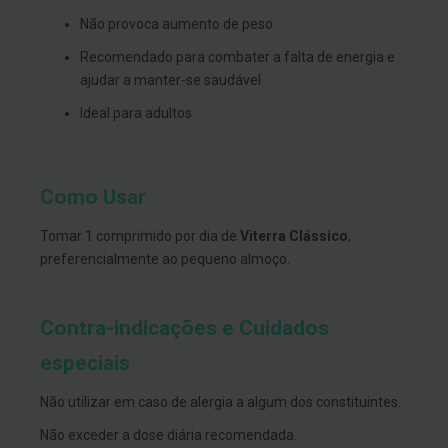
s
d
Não provoca aumento de peso
e
n
Recomendado para combater a falta de energia e
t
ajudar a manter-se saudável
á
r
Ideal para adultos
i
o
s
A
Como Usar
f
e
ç
Tomar 1 comprimido por dia de
Viterra Clássico
,
õ
preferencialmente ao pequeno almoço.
e
s
d
a
Contra-indicações e Cuidados
b
o
c
especiais
a
e
Não utilizar em caso de alergia a algum dos constituintes.
M
a
Não exceder a dose diária recomendada.
u