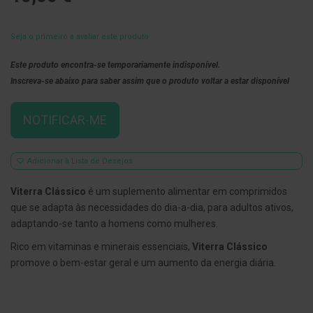
E
s
Seja o primeiro a avaliar este produto
c
o
v
Este produto encontra-se temporariamente indisponível.
i
Inscreva-se abaixo para saber assim que o produto voltar a estar disponível
l
h
õ
NOTIFICAR-ME
e
s
e
R
Adicionar à Lista de Desejos
a
s
p
Viterra Clássico
é um suplemento alimentar em comprimidos
a
que se adapta às necessidades do dia-a-dia, para adultos ativos,
d
o
adaptando-se tanto a homens como mulheres.
r
e
Rico em vitaminas e minerais essenciais,
Viterra Clássico
s
promove o bem-estar geral e um aumento da energia diária.
d
e
l
í
n