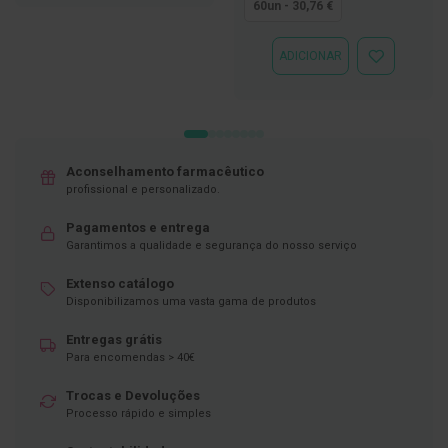
LISTA
60un - 30,76 €
DE
D
DESEJOS
e
ADICIONAR
s
ADICIONAR
i
À
n
LISTA
f
DE
e
DESEJOS
t
a
n
Aconselhamento farmacêutico
t
profissional e personalizado.
e
s
Pagamentos e entrega
Garantimos a qualidade e segurança do nosso serviço
T
e
Extenso catálogo
s
Disponibilizamos uma vasta gama de produtos
t
e
s
Entregas grátis
Para encomendas > 40€
A
c
Trocas e Devoluções
e
Processo rápido e simples
s
s