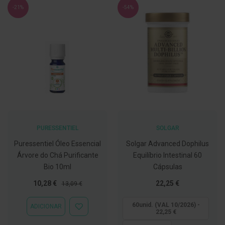
-21%
-54%
C
o
v
i
d
-
1
9
M
á
s
c
a
PURESSENTIEL
SOLGAR
r
a
Puressentiel Óleo Essencial
Solgar Advanced Dophilus
s
Árvore do Chá Purificante
Equilíbrio Intestinal 60
e
V
Bio 10ml
Cápsulas
i
s
Preço
Preço
Tão
10,28 €
22,25 €
13,09 €
e
Especial
Normal
baixo
i
quanto
r
60unid. (VAL 10/2026) -
ADICIONAR
ADICIONAR
22,25 €
a
À
s