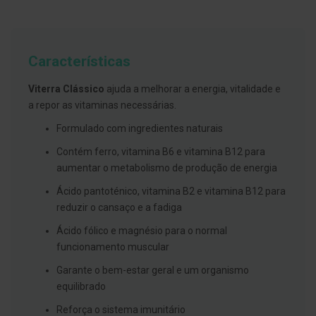
g
u
a
C
Características
o
l
Viterra Clássico
ajuda a melhorar a energia, vitalidade e
u
t
a repor as vitaminas necessárias.
ó
r
Formulado com ingredientes naturais
i
o
Contém ferro, vitamina B6 e vitamina B12 para
s
aumentar o metabolismo de produção de energia
e
e
l
Ácido pantoténico, vitamina B2 e vitamina B12 para
i
reduzir o cansaço e a fadiga
x
i
Ácido fólico e magnésio para o normal
r
funcionamento muscular
e
s
Garante o bem-estar geral e um organismo
F
equilibrado
i
o
Reforça o sistema imunitário