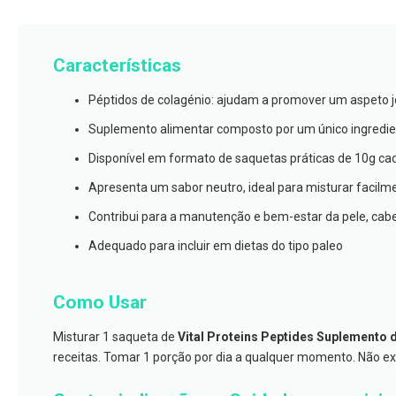
branqueamento
Covid-
Características
19
Máscaras
Péptidos de colagénio: ajudam a promover um aspeto 
e
Viseiras
Suplemento alimentar composto por um único ingredie
Desinfetantes
Disponível em formato de saquetas práticas de 10g ca
Testes
Apresenta um sabor neutro, ideal para misturar facilm
Acessórios
Contribui para a manutenção e bem-estar da pele, cab
Luvas
Adequado para incluir em dietas do tipo paleo
Podologia
Pés
Como Usar
e
pernas
Misturar 1 saqueta de
Vital Proteins Peptides Suplemento 
cansadas
receitas. Tomar 1 porção por dia a qualquer momento. Não e
Palmilhas