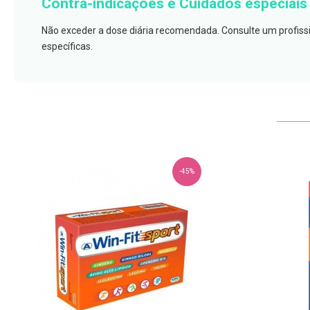
Contra-indicações e Cuidados especiais
e
proteções
Não exceder a dose diária recomendada. Consulte um profis
Meias
específicas.
de
descanso
Gretas,
Calosidades
e
Secura
Desodorizantes
-45%
e
Antitranspirantes
Antifúngicos
Cuidados
das
unhas
Utensílios