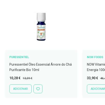
Nebulizadores
e
Auxiliares
respiratórios
Termómetros
Testes
e
material
de
diagnóstico
PURESSENTIEL
NOW FOODS
Material
Puressentiel Óleo Essencial Árvore do Chá
NOW Vitami
de
Purificante Bio 10ml
Energia 100
enfermagem
Preço
Preço
Preço
Pre
10,28 €
33,90 €
13,09 €
46,
Outros
Especial
Normal
Especial
Nor
ADICIONAR
ADICIONA
Material
ADICIONAR
À
ortopédico
LISTA
DE
Cuidados