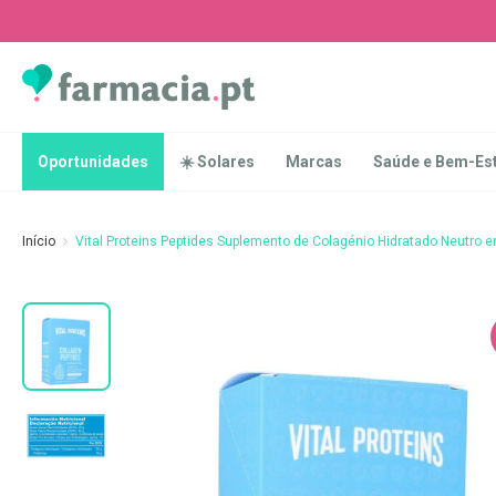
Oportunidades
☀️
Solares
Marcas
Saúde
Oportunidades
☀️ Solares
Marcas
Saúde e Bem-Es
e
Bem-
Estar
Início
Vital Proteins Peptides Suplemento de Colagénio Hidratado Neutro 
Higiene
Oral
Escovas
Saltar
Pastas
para
dentífricas
o
final
Escovilhões
da
e
Galeria
Raspadores
de
de
imagens