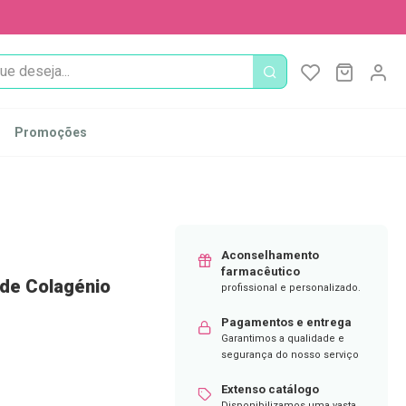
PROCURA
O Meu Ca
MODIFI
Promoções
Aconselhamento
farmacêutico
 de Colagénio
profissional e personalizado.
Pagamentos e entrega
Garantimos a qualidade e
segurança do nosso serviço
Extenso catálogo
Disponibilizamos uma vasta