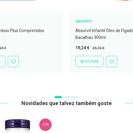
ABSORVIT
nésio Plus Comprimidos
Absorvit Infantil Óleo de Fígad
Bacalhau 300ml
ço
Preço
Preço
19,24 €
59 €
29,73 €
mal
Especial
Normal
R
ADICIONAR
ADICIONAR
ADICIONAR
À
À
LISTA
LISTA
DE
DE
DESEJOS
DESEJOS
Novidades que talvez também goste
-27%