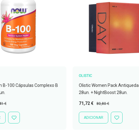
OLISTIC
n B-100 Cápsulas Complexo B
Olistic Women Pack Antiqued
un.
28un. + NightBoost 28un.
ço
Preço
Preço
71,72 €
41 €
80,80 €
mal
Especial
Normal
R
ADICIONAR
ADICIONAR
ADICIONAR
À
À
LISTA
LISTA
DE
DE