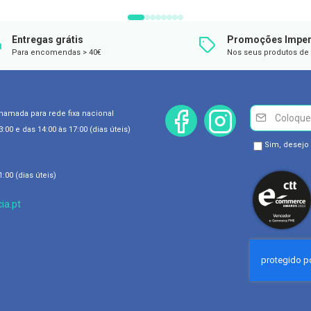
DESEJOS
DESEJOS
Entregas grátis
Promoções Imper
Para encomendas > 40€
Nos seus produtos de 
Newsletter
Inscreva-
chamada para rede fixa nacional
se
:00 e das 14:00 às 17:00 (dias úteis)
na
Newsletter
Sim, desejo
Newsletter:
GDPR
:00 (dias úteis)
Consent
ia.pt