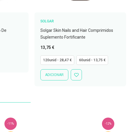
SOLGAR
o De
Solgar Skin Nails and Hair Comprimidos
Suplemento Fortificante
Tão
13,75 €
baixo
quanto
120unid - 28,47 €
60unid - 13,75 €
ADICIONAR
ADICIONAR
À
LISTA
DE
DESEJOS
-11%
-12%