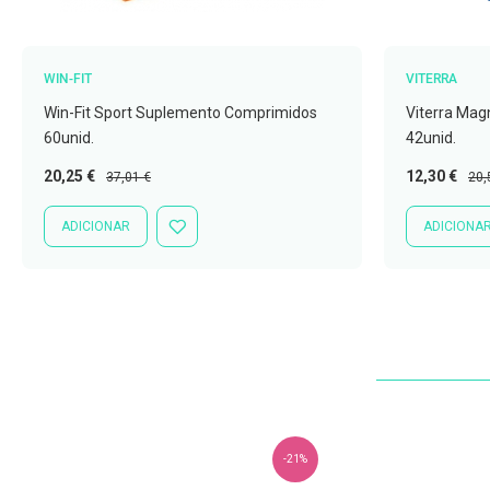
Nariz
e
Garganta
WIN-FIT
VITERRA
Sexualidade
Win-Fit Sport Suplemento Comprimidos
Viterra Mag
Preservativos
60unid.
42unid.
Lubrificantes
Preço
Preço
Preço
Pre
20,25 €
12,30 €
37,01 €
20,
Especial
Normal
Especial
Nor
Acessórios
ADICIONAR
ADICIONA
ADICIONAR
Suplementos
À
alimentares
LISTA
DE
DESEJOS
Testes
de
gravidez
Testes
de
ovulação
-21%
Diversos