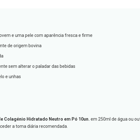
jovem e uma pele com aparência fresca e firme
nte de origem bovina
da
ente sem alterar o paladar das bebidas
elo e unhas
de Colagénio Hidratado Neutro em Pó 10un.
em 250ml de água ou outr
xceder a toma diária recomendada.