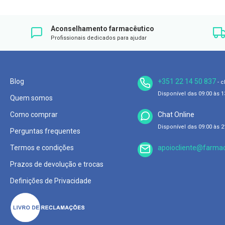
DESEJOS
Íntimos
Higiene
Aconselhamento farmacêutico
íntima
Profissionais dedicados para ajudar
e
Cuidados
Copos
Blog
+351 22 14 50 837
menstruais,
- 
pensos
Disponível das 09:00 às 13
Quem somos
e
Como comprar
Chat Online
tampões
Disponível das 09:00 às 21
Perguntas frequentes
Incontinência
Termos e condições
apoiocliente@farmac
Suplementos
Prazos de devolução e trocas
Primeiros
Socorros
Definições de Privacidade
Pensos
Compressas,
Ligaduras,