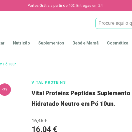
Portes Grátis a partir de 40€. Entregas em 24h
Procura
tar
Nutrição
Suplementos
Bebé e Mamã
Cosmética
em Pó 10un.
VITAL PROTEINS
-3%
Vital Proteins Peptides Suplemento
Hidratado Neutro em Pó 10un.
16,46 €
16,04 €