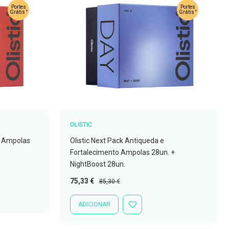
Portes
Portes
*
*
Grátis
Grátis
OLISTIC
a Ampolas
Olistic Next Pack Antiqueda e
Fortalecimento Ampolas 28un. +
NightBoost 28un.
Preço
Preço
75,33 €
85,30 €
Especial
Normal
ADICIONAR
ADICIONAR
À
LISTA