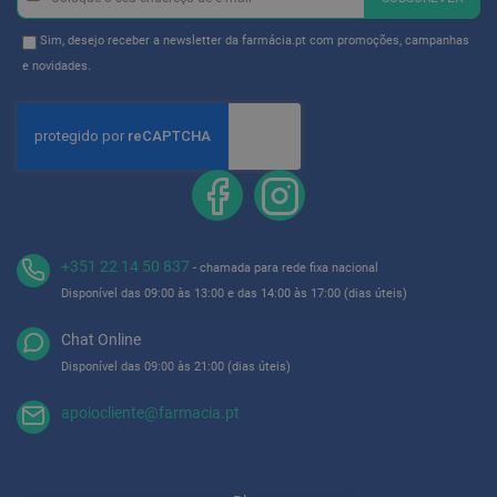
ó
se
r
na
i
Newsletter
Sim, desejo receber a newsletter da farmácia.pt com promoções, campanhas
o
Newsletter:
GDPR
e novidades.
s
Consent
L
u
v
a
s
P
o
+351 22 14 50 837
d
- chamada para rede fixa nacional
o
Disponível das 09:00 às 13:00 e das 14:00 às 17:00 (dias úteis)
l
o
Chat Online
g
i
Disponível das 09:00 às 21:00 (dias úteis)
a
apoiocliente@farmacia.pt
P
é
s
e