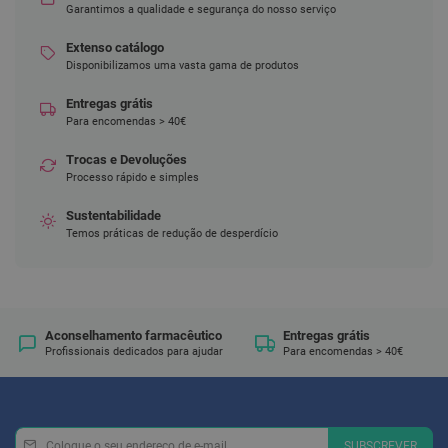
Garantimos a qualidade e segurança do nosso serviço
D
e
Extenso catálogo
s
Disponibilizamos uma vasta gama de produtos
i
n
Entregas grátis
f
Para encomendas > 40€
e
t
a
Trocas e Devoluções
n
Processo rápido e simples
t
e
Sustentabilidade
s
Temos práticas de redução de desperdício
T
e
s
t
e
s
Aconselhamento farmacêutico
Entregas grátis
Profissionais dedicados para ajudar
Para encomendas > 40€
A
c
e
s
s
Newsletter
Inscreva-
SUBSCREVER