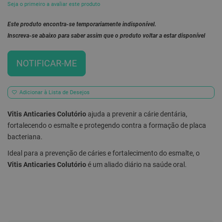
Seja o primeiro a avaliar este produto
E
s
Este produto encontra-se temporariamente indisponível.
c
Inscreva-se abaixo para saber assim que o produto voltar a estar disponível
o
v
i
l
NOTIFICAR-ME
h
õ
e
s
Adicionar à Lista de Desejos
e
R
Vitis Anticaries Colutório
ajuda a prevenir a cárie dentária,
a
s
fortalecendo o esmalte e protegendo contra a formação de placa
p
bacteriana.
a
d
Ideal para a prevenção de cáries e fortalecimento do esmalte, o
o
r
Vitis Anticaries Colutório
é um aliado diário na saúde oral.
e
s
d
e
l
í
n