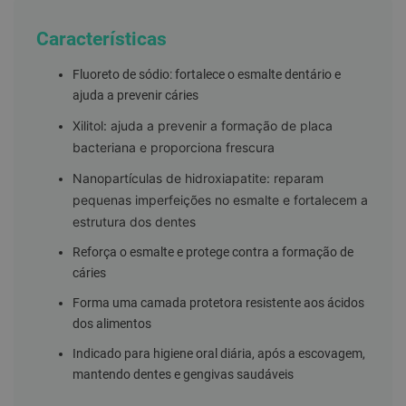
g
u
Características
a
C
Fluoreto de sódio: fortalece o esmalte dentário e
o
ajuda a prevenir cáries
l
u
Xilitol:
ajuda a prevenir a formação de placa
t
ó
bacteriana e proporciona frescura
r
i
Nanopartículas de hidroxiapatite:
reparam
o
pequenas imperfeições no esmalte e fortalecem a
s
e
estrutura dos dentes
e
l
Reforça o esmalte e protege contra a formação de
i
cáries
x
i
Forma uma camada protetora resistente aos ácidos
r
e
dos alimentos
s
Indicado para higiene oral diária, após a escovagem,
F
mantendo dentes e gengivas saudáveis
i
o