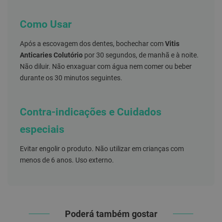
s
d
e
Como Usar
n
t
á
Após a escovagem dos dentes, bochechar com
Vitis
r
Anticaries Colutório
por 30 segundos, de manhã e à noite.
i
o
Não diluir. Não enxaguar com água nem comer ou beber
s
durante os 30 minutos seguintes.
A
f
e
Contra-indicações e Cuidados
ç
õ
especiais
e
s
d
Evitar engolir o produto. Não utilizar em crianças com
a
menos de 6 anos. Uso externo.
b
o
c
a
e
M
a
Poderá também gostar
u