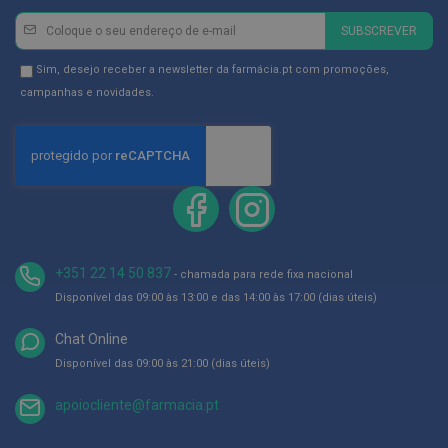
ó
r
Newsletter
Inscreva-
SUBSCREVER
i
se
o
s
na
Newsletter
Sim, desejo receber a newsletter da farmácia.pt com promoções,
Newsletter:
GDPR
campanhas e novidades.
L
Consent
u
v
a
s
P
o
d
o
+351 22 14 50 837
- chamada para rede fixa nacional
l
o
Disponível das 09:00 às 13:00 e das 14:00 às 17:00 (dias úteis)
g
i
Chat Online
a
Disponível das 09:00 às 21:00 (dias úteis)
P
é
apoiocliente@farmacia.pt
s
e