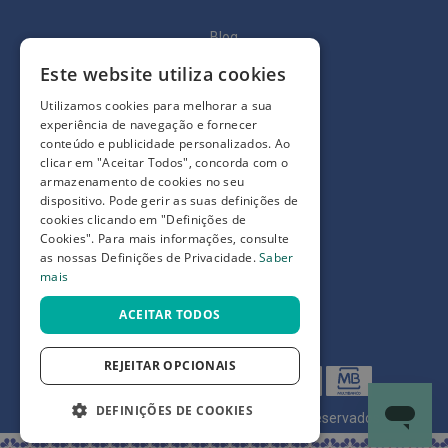
p
e
r
Blog
n
a
Quem somos
Este website utiliza cookies
s
c
Como comprar
Utilizamos cookies para melhorar a sua
a
experiência de navegação e fornecer
n
Perguntas frequentes
conteúdo e publicidade personalizados. Ao
s
a
clicar em "Aceitar Todos", concorda com o
Termos e condições
d
armazenamento de cookies no seu
a
dispositivo. Pode gerir as suas definições de
Prazos de devolução e trocas
s
cookies clicando em "Definições de
Definições de Privacidade
Cookies". Para mais informações, consulte
P
as nossas Definições de Privacidade.
Saber
a
mais
l
m
i
ACEITAR TODOS
l
h
a
REJEITAR OPCIONAIS
s
e
p
DEFINIÇÕES DE COOKIES
©
7SKIN LDA 2026
- Todos os direitos reservados
r
o