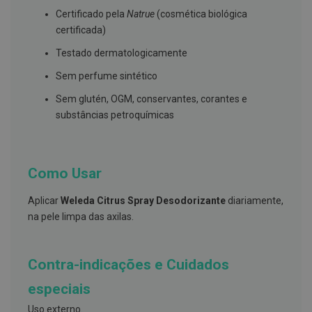
s
d
Certificado pela
Natrue
(cosmética biológica
e
certificada)
n
t
Testado dermatologicamente
á
r
Sem perfume sintético
i
o
Sem glutén, OGM, conservantes, corantes e
s
substâncias petroquímicas
A
f
e
ç
Como Usar
õ
e
s
Aplicar
Weleda Citrus Spray Desodorizante
diariamente,
d
a
na pele limpa das axilas.
b
o
c
a
Contra-indicações e Cuidados
e
M
especiais
a
u
Uso externo.