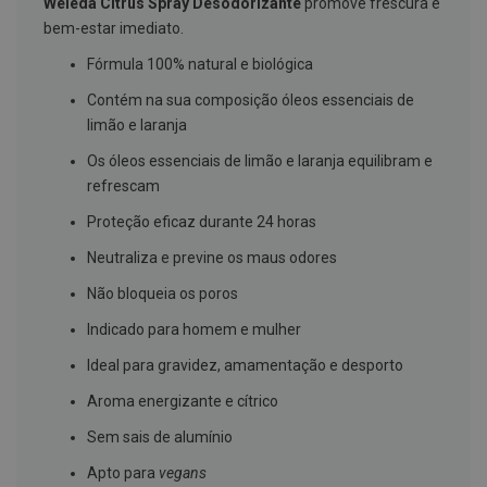
Weleda Citrus Spray Desodorizante
promove frescura e
g
bem-estar imediato.
u
a
Fórmula 100% natural e biológica
C
Contém na sua composição óleos essenciais de
o
l
limão e laranja
u
t
Os óleos essenciais de limão e laranja equilibram e
ó
refrescam
r
i
Proteção eficaz durante 24 horas
o
s
Neutraliza e previne os maus odores
e
e
Não bloqueia os poros
l
i
x
Indicado para homem e mulher
i
r
Ideal para gravidez, amamentação e desporto
e
s
Aroma energizante e cítrico
Sem sais de alumínio
F
i
o
Apto para
vegans