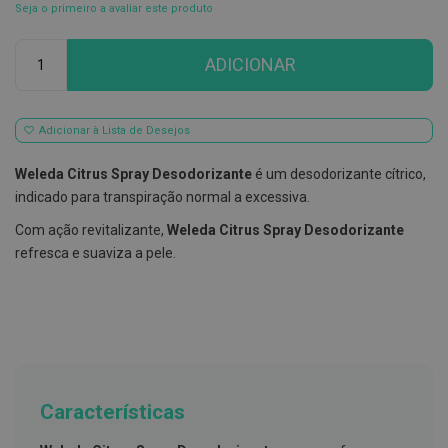
Seja o primeiro a avaliar este produto
E
s
Qtd
c
ADICIONAR
o
v
i
l
Adicionar à Lista de Desejos
h
õ
e
Weleda Citrus Spray Desodorizante
é um desodorizante cítrico,
s
indicado para transpiração normal a excessiva.
e
R
Com ação revitalizante,
Weleda Citrus Spray Desodorizante
a
s
refresca e suaviza a pele.
p
a
d
o
r
e
s
d
e
Características
l
í
n