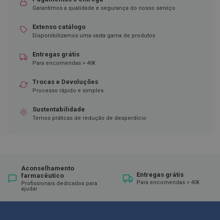
Garantimos a qualidade e segurança do nosso serviço
D
e
Extenso catálogo
s
Disponibilizamos uma vasta gama de produtos
i
n
f
Entregas grátis
e
Para encomendas > 40€
t
a
Trocas e Devoluções
n
Processo rápido e simples
t
e
s
Sustentabilidade
Temos práticas de redução de desperdício
T
e
s
t
e
s
Aconselhamento
Entregas grátis
farmacêutico
A
Para encomendas > 40€
Profissionais dedicados para
ajudar
c
e
s
s