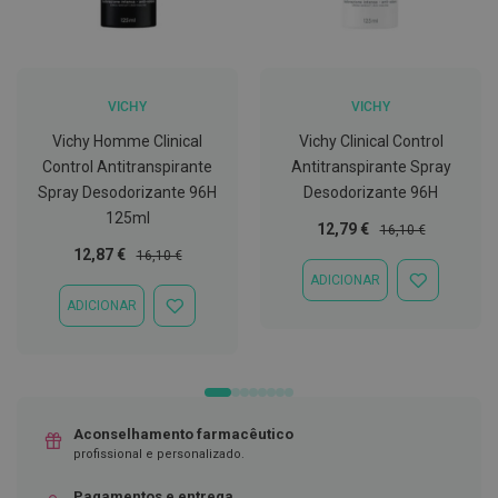
C
o
v
i
d
VICHY
VICHY
-
Vichy Homme Clinical
Vichy Clinical Control
1
9
Control Antitranspirante
Antitranspirante Spray
Spray Desodorizante 96H
Desodorizante 96H
M
125ml
á
Preço
Preço
12,79 €
16,10 €
s
Especial
Normal
Preço
Preço
12,87 €
16,10 €
c
a
Especial
Normal
ADICIONAR
ADICIONAR
r
À
ADICIONAR
a
ADICIONAR
LISTA
s
À
DE
e
LISTA
DESEJOS
V
DE
i
DESEJOS
s
e
Aconselhamento farmacêutico
i
r
profissional e personalizado.
a
s
Pagamentos e entrega