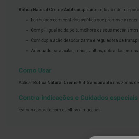
branqueamento
Botica Natural Creme Antitranspirante
reduz o odor corpora
Covid-
Formulado com centelha asiática que promove a regener
19
Com pH igual ao da pele, melhora os seus mecanismos n
Máscaras
e
Com dupla acão desodorizante e reguladora da transp
Viseiras
Adequado para axilas, mãos, virilhas, dobra das pernas
Desinfetantes
Testes
Como Usar
Acessórios
Aplicar
Botica Natural Creme Antitranspirante
nas zonas de
Luvas
Podologia
Contra-indicações e Cuidados especiais
Pés
Evitar o contacto com os olhos e mucosas.
e
pernas
cansadas
Palmilhas