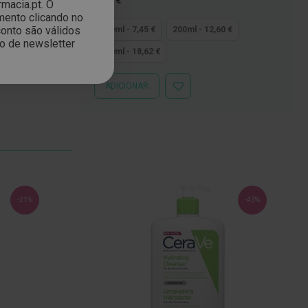
7,45 €
macia.pt. O
baixo
mento clicando no
quanto
onto são válidos
100ml - 7,45 €
200ml - 12,60 €
ão de newsletter
400ml - 18,62 €
ADICIONAR
ADICIONAR
À
LISTA
DE
DESEJOS
-21%
-43%