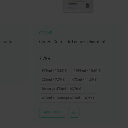
CERAVE
spirante
CeraVe Creme de Limpeza Hidratante
Tão
7,79 €
baixo
quanto
976ml - 13,63 €
1000ml - 16,61 €
236ml - 7,79 €
473ml - 11,39 €
Recarga 473ml - 10,70 €
473ml + Recarga 473ml - 16,99 €
ADICIONAR
ADICIONAR
À
LISTA
DE