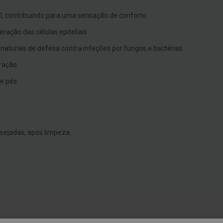
l, contribuindo para uma sensação de conforto.
ação das células epiteliais
aturais de defesa contra infeções por fungos e bactérias
iração
 e pés
sejadas, após limpeza.