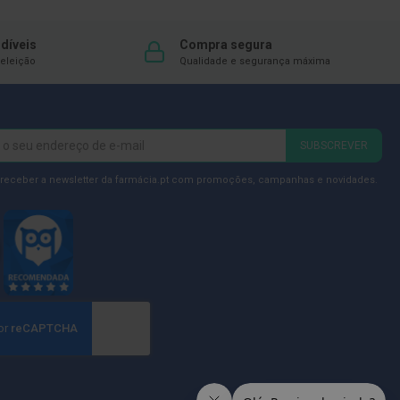
DESEJOS
díveis
Compra segura
eleição
Qualidade e segurança máxima
SUBSCREVER
 receber a newsletter da farmácia.pt com promoções, campanhas e novidades.