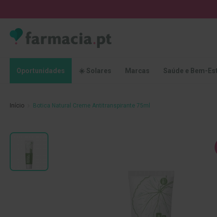
Oportunidades
☀️
Solares
Marcas
Saúde
Oportunidades
☀️ Solares
Marcas
Saúde e Bem-Es
e
Bem-
Estar
Início
Botica Natural Creme Antitranspirante 75ml
Higiene
Oral
Escovas
Saltar
Pastas
para
dentífricas
o
final
Escovilhões
da
e
Galeria
Raspadores
de
de
imagens