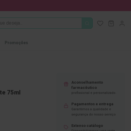
PROCURA
O Meu Ca
MODIFI
Promoções
Aconselhamento
farmacêutico
nte 75ml
profissional e personalizado.
Pagamentos e entrega
Garantimos a qualidade e
segurança do nosso serviço
Extenso catálogo
Disponibilizamos uma vasta