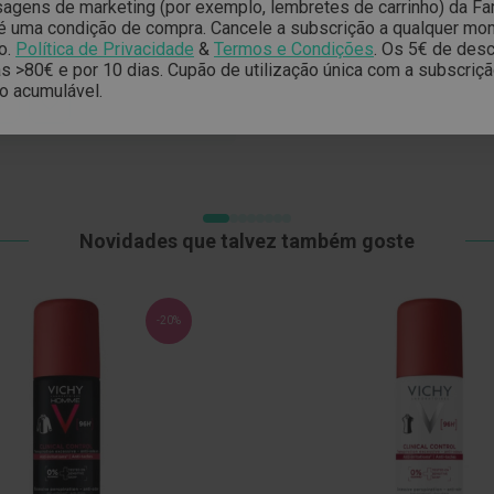
10,28 €
12,90 €
gens de marketing (por exemplo, lembretes de carrinho) da Far
Especial
Normal
é uma condição de compra. Cancele a subscrição a qualquer mo
o.
Política de Privacidade
&
Termos e Condições
.
Os 5€ de desc
84 €
Pack 2x100ml - 36,54 €
ADICIONAR
ADICIONAR
 >80€ e por 10 dias. Cupão de utilização única com a subscriç
À
o acumulável.
LISTA
R
ADICIONAR
DE
À
DESEJOS
LISTA
DE
DESEJOS
Novidades que talvez também goste
-20%