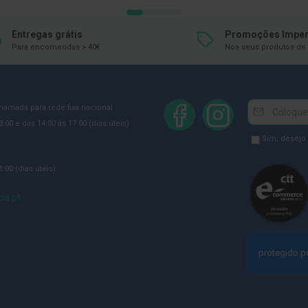
Entregas grátis
Promoções Imper
Para encomendas > 40€
Nos seus produtos de 
Newsletter
Inscreva-
chamada para rede fixa nacional
se
:00 e das 14:00 às 17:00 (dias úteis)
na
Newsletter
Sim, desejo
Newsletter:
GDPR
:00 (dias úteis)
Consent
ia.pt