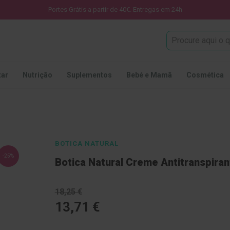
Portes Grátis a partir de 40€. Entregas em 24h
Procura
tar
Nutrição
Suplementos
Bebé e Mamã
Cosmética
BOTICA NATURAL
-25%
Botica Natural Creme Antitranspira
18,25 €
13,71 €