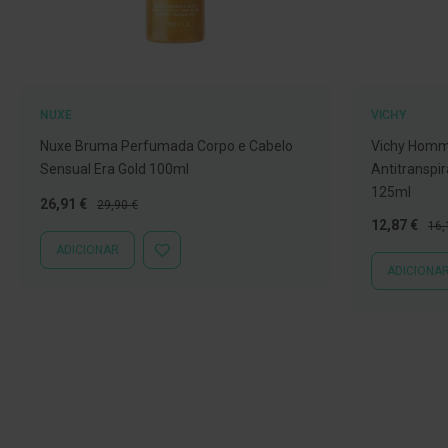
Nebulizadores
e
Auxiliares
respiratórios
Termómetros
NUXE
VICHY
Nuxe Bruma Perfumada Corpo e Cabelo
Vichy Homme
Testes
Sensual Era Gold 100ml
Antitranspi
e
125ml
material
Preço
Preço
26,91 €
29,90 €
de
Especial
Normal
Preço
Pre
12,87 €
16,
diagnóstico
Especial
Nor
ADICIONAR
ADICIONAR
Material
ADICIONA
À
LISTA
de
DE
enfermagem
DESEJOS
Outros
Material
ortopédico
Cuidados