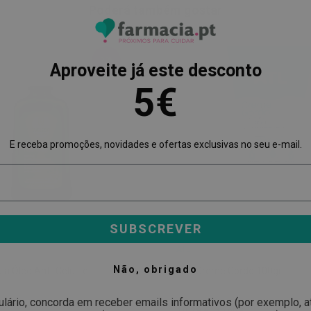
Poderá também gostar
-20%
Aproveite já este desconto
5€
E receba promoções, novidades e ofertas exclusivas no seu e-mail.
SUBSCREVER
ATL
Não, obrigado
a Óleo Anti-Celulite
ATL Creme Gordo 100gr.
ulário, concorda em receber emails informativos (por exemplo, 
Preço
Preço