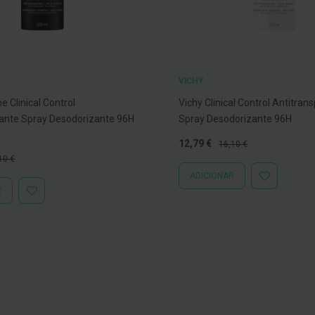
VICHY
 Clinical Control
Vichy Clinical Control Antitran
rante Spray Desodorizante 96H
Spray Desodorizante 96H
Preço
Preço
12,79 €
16,10 €
Especial
Normal
ço
10 €
mal
ADICIONAR
ADICIONAR
R
À
ADICIONAR
LISTA
À
DE
LISTA
DESEJOS
DE
DESEJOS