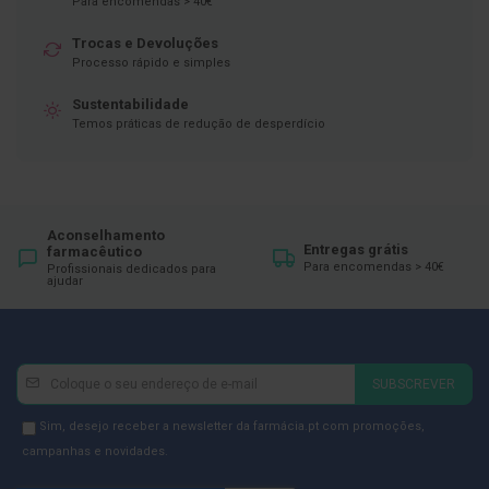
Para encomendas > 40€
D
Trocas e Devoluções
e
Processo rápido e simples
s
i
n
Sustentabilidade
f
Temos práticas de redução de desperdício
e
t
a
n
t
e
Aconselhamento
s
Entregas grátis
farmacêutico
Para encomendas > 40€
Profissionais dedicados para
T
ajudar
e
s
t
e
s
Newsletter
Inscreva-
SUBSCREVER
se
A
c
na
Newsletter
Sim, desejo receber a newsletter da farmácia.pt com promoções,
e
Newsletter:
GDPR
campanhas e novidades.
s
s
Consent