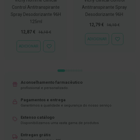
C
Control Antitranspirante
Antitranspirante Spray
o
Spray Desodorizante 96H
Desodorizante 96H
v
125ml
i
Preço
Preço
12,79 €
16,10 €
d
Especial
Normal
Preço
Preço
12,87 €
16,10 €
-
Especial
Normal
ADICIONAR
1
ADICIONAR
9
À
ADICIONAR
ADICIONAR
LISTA
À
DE
M
LISTA
DESEJOS
á
DE
s
DESEJOS
c
a
r
Aconselhamento farmacêutico
a
profissional e personalizado.
s
e
Pagamentos e entrega
V
Garantimos a qualidade e segurança do nosso serviço
i
s
e
Extenso catálogo
i
Disponibilizamos uma vasta gama de produtos
r
a
Entregas grátis
s