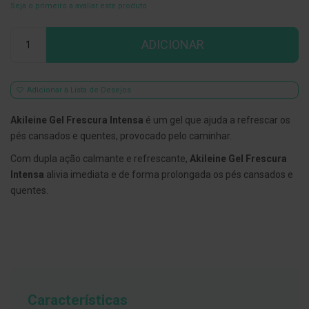
Seja o primeiro a avaliar este produto
E
s
Qtd
c
ADICIONAR
o
v
i
l
Adicionar à Lista de Desejos
h
õ
e
Akileine Gel Frescura Intensa
é um gel que ajuda a refrescar os
s
pés cansados e quentes, provocado pelo caminhar.
e
R
Com dupla ação calmante e refrescante,
Akileine Gel Frescura
a
s
Intensa
alivia imediata e de forma prolongada os pés cansados e
p
quentes.
a
d
o
r
e
s
d
e
l
í
Características
n