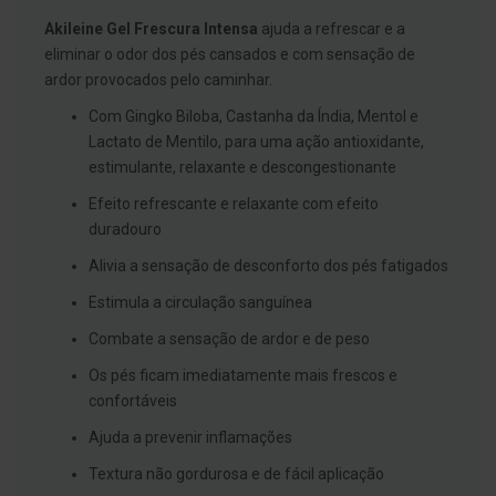
g
Akileine Gel Frescura Intensa
ajuda a refrescar e a
u
a
eliminar o odor dos pés cansados e com sensação de
ardor provocados pelo caminhar.
C
o
Com Gingko Biloba, Castanha da Índia, Mentol e
l
u
Lactato de Mentilo, para uma ação antioxidante,
t
estimulante, relaxante e descongestionante
ó
r
Efeito refrescante e relaxante com efeito
i
o
duradouro
s
e
Alivia a sensação de desconforto dos pés fatigados
e
l
Estimula a circulação sanguínea
i
x
Combate a sensação de ardor e de peso
i
r
Os pés ficam imediatamente mais frescos e
e
confortáveis
s
Ajuda a prevenir inflamações
F
i
Textura não gordurosa e de fácil aplicação
o