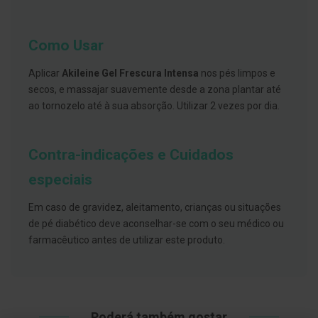
s
d
e
n
Como Usar
t
á
r
Aplicar
Akileine Gel Frescura Intensa
nos pés limpos e
i
secos, e massajar suavemente desde a zona plantar até
o
s
ao tornozelo até à sua absorção. Utilizar 2 vezes por dia.
A
f
Contra-indicações e Cuidados
e
ç
õ
especiais
e
s
Em caso de gravidez, aleitamento, crianças ou situações
d
a
de pé diabético deve aconselhar-se com o seu médico ou
b
farmacêutico antes de utilizar este produto.
o
c
a
e
M
a
u
Poderá também gostar