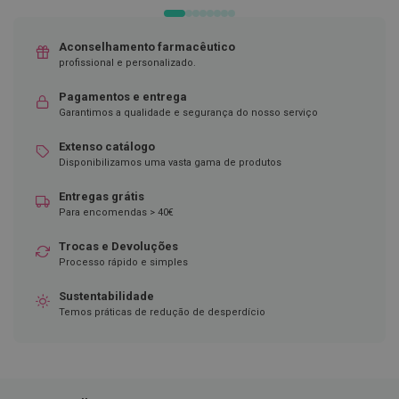
DESEJOS
D
e
Aconselhamento farmacêutico
s
profissional e personalizado.
i
n
f
Pagamentos e entrega
e
Garantimos a qualidade e segurança do nosso serviço
t
a
Extenso catálogo
n
Disponibilizamos uma vasta gama de produtos
t
e
s
Entregas grátis
Para encomendas > 40€
T
e
Trocas e Devoluções
s
Processo rápido e simples
t
e
Sustentabilidade
s
Temos práticas de redução de desperdício
A
c
e
s
s