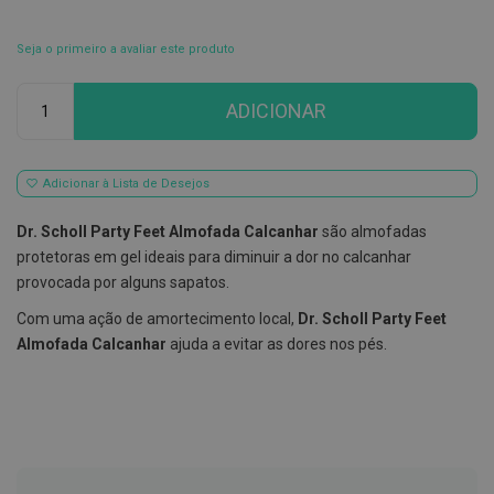
E
s
Seja o primeiro a avaliar este produto
c
o
Qtd
v
ADICIONAR
i
l
h
õ
Adicionar à Lista de Desejos
e
s
e
Dr. Scholl Party Feet Almofada Calcanhar
são almofadas
R
protetoras em gel ideais para diminuir a dor no calcanhar
a
s
provocada por alguns sapatos.
p
a
Com uma ação de amortecimento local,
Dr. Scholl Party Feet
d
Almofada Calcanhar
ajuda a evitar as dores nos pés.
o
r
e
s
d
e
l
í
n