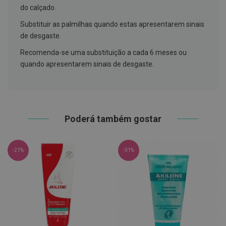
h
do calçado.
á
l
Substituir as palmilhas quando estas apresentarem sinais
i
t
de desgaste.
o
Recomenda-se uma substituição a cada 6 meses ou
P
quando apresentarem sinais de desgaste.
r
ó
t
e
s
e
Poderá também gostar
s
d
e
n
t
-21%
-31%
á
r
i
a
s
e
P
r
o