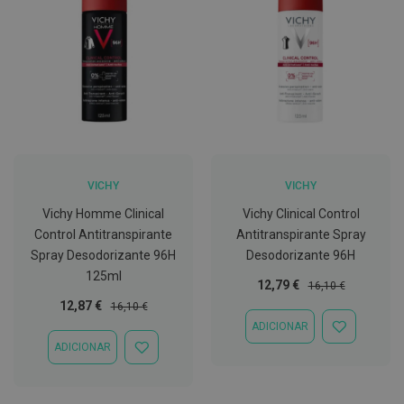
C
o
v
i
d
-
1
9
M
á
VICHY
VICHY
s
c
Vichy Homme Clinical
Vichy Clinical Control
a
Control Antitranspirante
Antitranspirante Spray
r
a
Spray Desodorizante 96H
Desodorizante 96H
s
125ml
e
Preço
Preço
12,79 €
16,10 €
V
Especial
Normal
Preço
Preço
12,87 €
16,10 €
i
Especial
Normal
s
ADICIONAR
ADICIONAR
e
À
ADICIONAR
i
ADICIONAR
LISTA
r
À
DE
a
LISTA
DESEJOS
s
DE