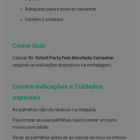
s
d
Adequado para a zona do calcanhar
e
n
Contém 2 unidades
t
á
r
i
o
Como Usar
s
A
Colocar
Dr. Scholl Party Feet Almofada Calcanhar
f
segundo as indicações disponíveis na embalagem.
e
ç
õ
e
Contra-indicações e Cuidados
s
d
especiais
a
b
o
As palmilhas não são laváveis na máquina.
c
a
Para limpar as suas palmilhas, basta passar um pano
e
M
morno com sabão.
a
u
Secar as palmilhas antes de as colocar de novo no interior