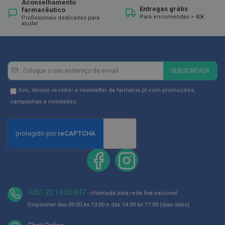
ó
Aconselhamento
Entregas grátis
r
farmacêutico
Para encomendas > 40€
i
Profissionais dedicados para
ajudar
o
s
L
u
Newsletter
Inscreva-
v
SUBSCREVER
a
se
s
na
Newsletter
Sim, desejo receber a newsletter da farmácia.pt com promoções,
Newsletter:
GDPR
campanhas e novidades.
P
o
Consent
d
o
l
o
g
i
a
+351 22 14 50 837
P
- chamada para rede fixa nacional
é
Disponível das 09:00 às 13:00 e das 14:00 às 17:00 (dias úteis)
s
e