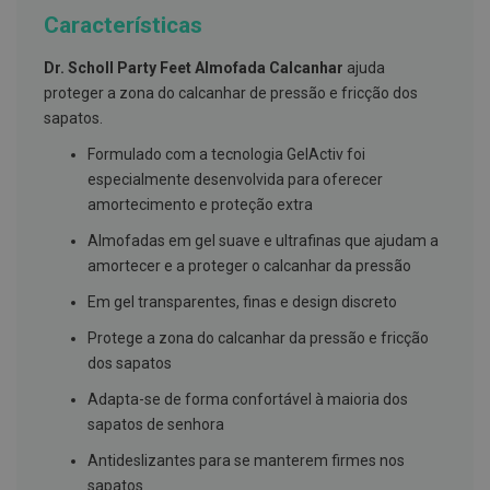
g
Características
u
a
Dr. Scholl Party Feet Almofada Calcanhar
ajuda
C
proteger a zona do calcanhar de pressão e fricção dos
o
sapatos.
l
u
Formulado com a tecnologia GelActiv foi
t
ó
especialmente desenvolvida para oferecer
r
amortecimento e proteção extra
i
o
Almofadas em gel suave e ultrafinas que ajudam a
s
e
amortecer e a proteger o calcanhar da pressão
e
l
Em gel transparentes, finas e design discreto
i
x
Protege a zona do calcanhar da pressão e fricção
i
dos sapatos
r
e
Adapta-se de forma confortável à maioria dos
s
sapatos de senhora
F
i
Antideslizantes para se manterem firmes nos
o
sapatos