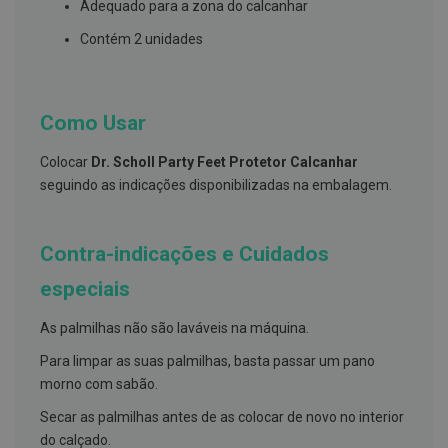
s
Adequado para a zona do calcanhar
d
e
Contém 2 unidades
n
t
á
r
i
Como Usar
o
s
Colocar
Dr. Scholl Party Feet Protetor Calcanhar
A
seguindo as indicações disponibilizadas na embalagem.
f
e
ç
õ
Contra-indicações e Cuidados
e
s
especiais
d
a
b
As palmilhas não são laváveis na máquina.
o
c
Para limpar as suas palmilhas, basta passar um pano
a
morno com sabão.
e
M
Secar as palmilhas antes de as colocar de novo no interior
a
u
do calçado.