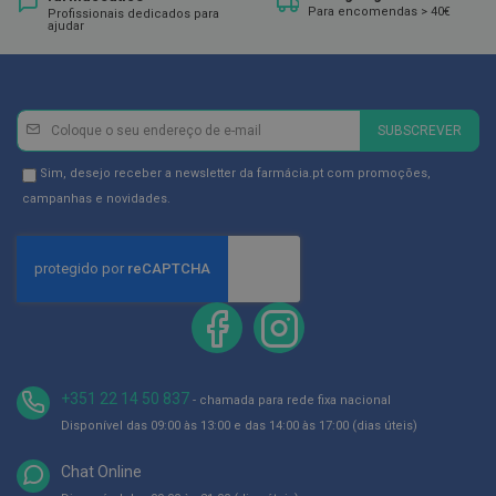
ó
Para encomendas > 40€
Profissionais dedicados para
r
ajudar
i
o
s
L
Newsletter
Inscreva-
SUBSCREVER
u
se
v
a
na
Newsletter
Sim, desejo receber a newsletter da farmácia.pt com promoções,
s
Newsletter:
GDPR
campanhas e novidades.
Consent
P
o
d
o
l
o
g
i
a
+351 22 14 50 837
- chamada para rede fixa nacional
P
Disponível das 09:00 às 13:00 e das 14:00 às 17:00 (dias úteis)
é
s
Chat Online
e