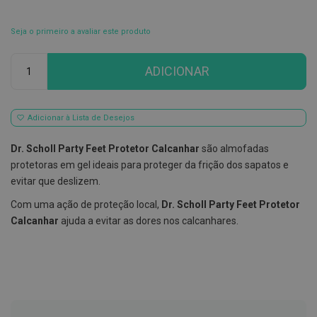
E
s
Seja o primeiro a avaliar este produto
c
o
Qtd
v
ADICIONAR
i
l
h
õ
Adicionar à Lista de Desejos
e
s
e
Dr. Scholl Party Feet Protetor Calcanhar
são almofadas
R
protetoras em gel ideais para proteger da frição dos sapatos e
a
s
evitar que deslizem.
p
a
Com uma ação de proteção local,
Dr. Scholl Party Feet Protetor
d
Calcanhar
ajuda a evitar as dores nos calcanhares.
o
r
e
s
d
e
l
í
n