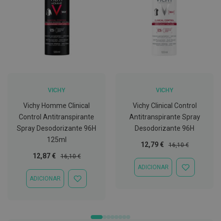
C
o
v
i
d
-
1
9
M
VICHY
VICHY
á
Vichy Homme Clinical
Vichy Clinical Control
s
c
Control Antitranspirante
Antitranspirante Spray
a
Spray Desodorizante 96H
Desodorizante 96H
r
a
125ml
Preço
Preço
12,79 €
16,10 €
s
e
Especial
Normal
Preço
Preço
12,87 €
16,10 €
V
Especial
Normal
ADICIONAR
i
ADICIONAR
s
À
ADICIONAR
ADICIONAR
e
LISTA
À
i
DE
LISTA
r
DESEJOS
DE
a
DESEJOS
s