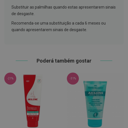
h
á
Substituir as palmilhas quando estas apresentarem sinais
l
de desgaste.
i
t
Recomenda-se uma substituição a cada 6 meses ou
o
quando apresentarem sinais de desgaste.
P
r
ó
t
e
s
Poderá também gostar
e
s
d
e
-21%
-31%
n
t
á
r
i
a
s
e
P
r
o