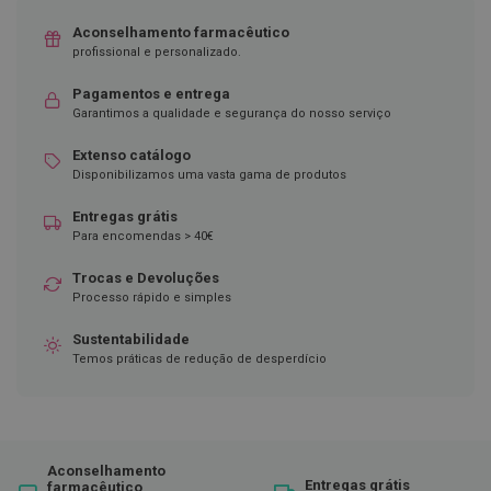
D
Aconselhamento farmacêutico
e
profissional e personalizado.
s
i
Pagamentos e entrega
n
Garantimos a qualidade e segurança do nosso serviço
f
e
t
Extenso catálogo
a
Disponibilizamos uma vasta gama de produtos
n
t
Entregas grátis
e
Para encomendas > 40€
s
Trocas e Devoluções
T
e
Processo rápido e simples
s
t
Sustentabilidade
e
Temos práticas de redução de desperdício
s
A
c
e
s
Aconselhamento
s
Entregas grátis
farmacêutico