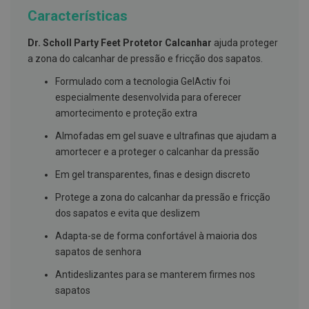
g
Características
u
a
Dr. Scholl Party Feet Protetor Calcanhar
ajuda proteger
C
a zona do calcanhar de pressão e fricção dos sapatos.
o
l
Formulado com a tecnologia GelActiv foi
u
especialmente desenvolvida para oferecer
t
ó
amortecimento e proteção extra
r
i
Almofadas em gel suave e ultrafinas que ajudam a
o
amortecer e a proteger o calcanhar da pressão
s
e
Em gel transparentes, finas e design discreto
e
l
Protege a zona do calcanhar da pressão e fricção
i
x
dos sapatos e evita que deslizem
i
r
Adapta-se de forma confortável à maioria dos
e
sapatos de senhora
s
Antideslizantes para se manterem firmes nos
F
i
sapatos
o