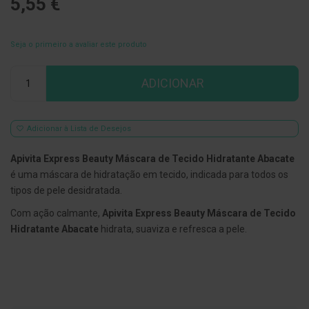
5,55 €
E
s
c
Seja o primeiro a avaliar este produto
o
v
Qtd
i
ADICIONAR
l
h
õ
e
s
Adicionar à Lista de Desejos
e
R
Apivita Express Beauty Máscara de Tecido Hidratante Abacate
a
s
é uma máscara de hidratação em tecido, indicada para todos os
p
tipos de pele desidratada.
a
d
Com ação calmante,
Apivita Express Beauty Máscara de Tecido
o
r
Hidratante Abacate
hidrata, suaviza e refresca a pele.
e
s
d
e
l
í
n