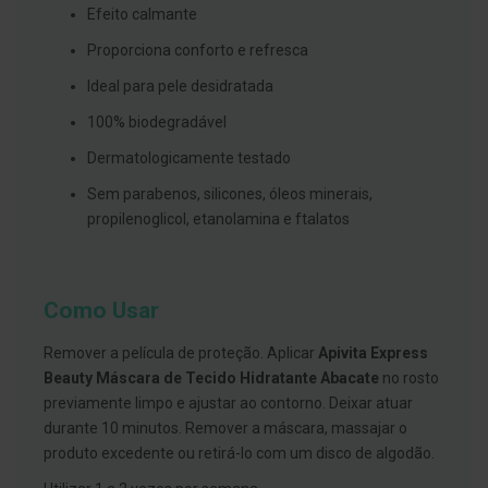
s
Efeito calmante
d
e
Proporciona conforto e refresca
n
t
Ideal para pele desidratada
á
r
100% biodegradável
i
o
Dermatologicamente testado
s
Sem parabenos, silicones, óleos minerais,
A
f
propilenoglicol, etanolamina e ftalatos
e
ç
õ
e
s
Como Usar
d
a
Remover a película de proteção. Aplicar
Apivita Express
b
o
Beauty Máscara de Tecido Hidratante Abacate
no rosto
c
previamente limpo e ajustar ao contorno. Deixar atuar
a
e
durante 10 minutos. Remover a máscara, massajar o
M
produto excedente ou retirá-lo com um disco de algodão.
a
u