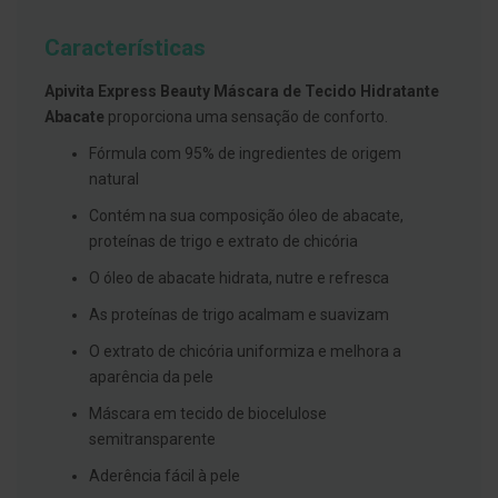
g
u
Características
a
C
Apivita Express Beauty Máscara de Tecido Hidratante
o
Abacate
proporciona uma sensação de conforto.
l
u
Fórmula com 95% de ingredientes de origem
t
ó
natural
r
i
Contém na sua composição óleo de abacate,
o
proteínas de trigo e extrato de chicória
s
e
O óleo de abacate hidrata, nutre e refresca
e
l
As proteínas de trigo acalmam e suavizam
i
x
O extrato de chicória uniformiza e melhora a
i
r
aparência da pele
e
s
Máscara em tecido de biocelulose
semitransparente
F
i
Aderência fácil à pele
o