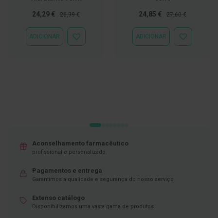
D
Preço
Preço
Preço
Preço
24,29 €
24,85 €
26,99 €
27,60 €
e
Especial
Normal
Especial
Normal
s
i
ADICIONAR
ADICIONAR
ADICIONAR
ADICIONAR
n
À
À
f
LISTA
LISTA
e
DE
DE
t
DESEJOS
DESEJOS
a
n
t
e
s
T
e
s
Aconselhamento farmacêutico
t
profissional e personalizado.
e
s
Pagamentos e entrega
Garantimos a qualidade e segurança do nosso serviço
A
c
e
Extenso catálogo
s
Disponibilizamos uma vasta gama de produtos
s