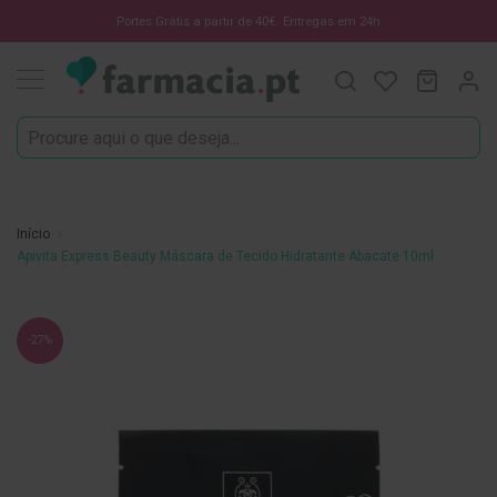
Oportunidades
Portes Grátis a partir de 40€. Entregas em 24h
Procura
O Meu C
MODIF
☀️
Solares
Marcas
Saúde
e
Início
Bem-
Apivita Express Beauty Máscara de Tecido Hidratante Abacate 10ml
Estar
H
Saltar
i
-27%
g
para
i
o
e
final
n
da
e
O
Galeria
r
de
a