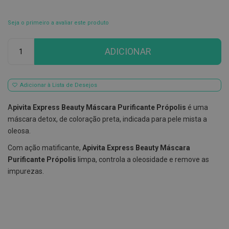
E
s
Seja o primeiro a avaliar este produto
c
o
Qtd
v
ADICIONAR
i
l
h
õ
Adicionar à Lista de Desejos
e
s
e
A
pivita Express Beauty Máscara Purificante Própolis
é uma
R
máscara detox, de coloração preta, indicada para pele mista a
a
s
oleosa.
p
a
Com ação matificante,
Apivita Express Beauty Máscara
d
Purificante Própolis
limpa, controla a oleosidade e remove as
o
r
impurezas.
e
s
d
e
l
í
n