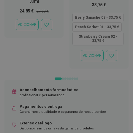
30ml
Tão
33,75 €
D
baixo
Preço
Preço
24,85 €
27,60 €
e
quanto
Especial
Normal
s
Berry Ganache 03 - 33,75 €
i
ADICIONAR
ADICIONAR
n
Peach Sorbet 01 - 33,75 €
À
f
LISTA
e
Strawberry Cream 02 -
33,75 €
DE
t
DESEJOS
a
n
t
ADICIONAR
ADICIONAR
e
À
s
LISTA
DE
T
DESEJOS
e
s
Aconselhamento farmacêutico
t
e
profissional e personalizado.
s
Pagamentos e entrega
A
Garantimos a qualidade e segurança do nosso serviço
c
e
Extenso catálogo
s
Disponibilizamos uma vasta gama de produtos
s