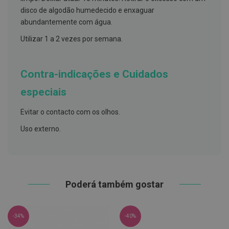
h
disco de algodão humedecido e enxaguar
á
l
abundantemente com água.
i
t
Utilizar 1 a 2 vezes por semana.
o
P
r
Contra-indicações e Cuidados
ó
t
especiais
e
s
e
Evitar o contacto com os olhos.
s
d
Uso externo.
e
n
t
á
r
i
Poderá também gostar
a
s
e
P
-34%
-40%
r
o