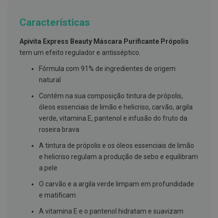
g
u
Características
a
C
Apivita Express Beauty Máscara Purificante Própolis
o
tem um efeito regulador e antisséptico.
l
u
Fórmula com 91% de ingredientes de origem
t
ó
natural
r
i
Contém na sua composição tintura de própolis,
o
óleos essenciais de limão e helicriso, carvão, argila
s
e
verde, vitamina E, pantenol e infusão do fruto da
e
roseira brava
l
i
A tintura de própolis e os óleos essenciais de limão
x
i
e helicriso regulam a produção de sebo e equilibram
r
a pele
e
s
O carvão e a argila verde limpam em profundidade
e matificam
F
i
A vitamina E e o pantenol hidratam e suavizam
o