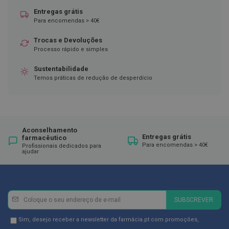
ó
r
Entregas grátis
i
Para encomendas > 40€
o
s
Trocas e Devoluções
Processo rápido e simples
L
u
Sustentabilidade
v
a
Temos práticas de redução de desperdício
s
P
o
d
Aconselhamento
o
Entregas grátis
farmacêutico
l
Para encomendas > 40€
Profissionais dedicados para
o
ajudar
g
i
a
Newsletter
Inscreva-
P
SUBSCREVER
é
se
s
na
Newsletter
Sim, desejo receber a newsletter da farmácia.pt com promoções,
e