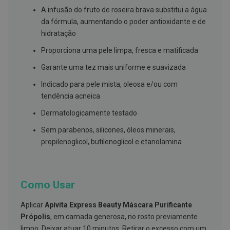
s
d
A infusão do fruto de roseira brava substitui a água
e
da fórmula, aumentando o poder antioxidante e de
n
hidratação
t
á
Proporciona uma pele limpa, fresca e matificada
r
i
o
Garante uma tez mais uniforme e suavizada
s
Indicado para pele mista, oleosa e/ou com
A
tendência acneica
f
e
Dermatologicamente testado
ç
õ
Sem parabenos, silicones, óleos minerais,
e
propilenoglicol, butilenoglicol e etanolamina
s
d
a
b
o
Como Usar
c
a
e
Aplicar
Apivita Express Beauty Máscara Purificante
M
Própolis
, em camada generosa, no rosto previamente
a
u
limpo. Deixar atuar 10 minutos. Retirar o excesso com um