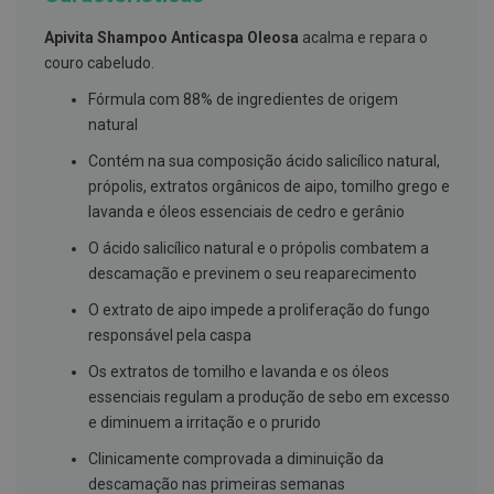
g
u
Apivita Shampoo Anticaspa Oleosa
acalma e repara o
a
couro cabeludo.
C
Fórmula com 88% de ingredientes de origem
o
l
natural
u
t
Contém na sua composição ácido salicílico natural,
ó
própolis, extratos orgânicos de aipo, tomilho grego e
r
i
lavanda e óleos essenciais de cedro e gerânio
o
s
O ácido salicílico natural e o própolis combatem a
e
descamação e previnem o seu reaparecimento
e
l
O extrato de aipo impede a proliferação do fungo
i
x
responsável pela caspa
i
r
Os extratos de tomilho e lavanda e os óleos
e
essenciais regulam a produção de sebo em excesso
s
e diminuem a irritação e o prurido
F
Clinicamente comprovada a diminuição da
i
o
descamação nas primeiras semanas