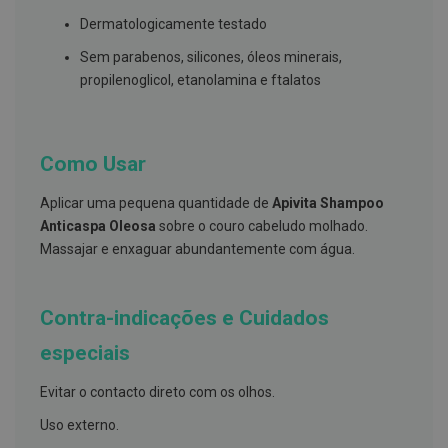
s
d
Dermatologicamente testado
e
n
Sem parabenos, silicones, óleos minerais,
t
propilenoglicol, etanolamina e ftalatos
á
r
i
o
s
Como Usar
A
f
Aplicar uma pequena quantidade de
Apivita Shampoo
e
Anticaspa Oleosa
sobre o couro cabeludo molhado.
ç
õ
Massajar e enxaguar abundantemente com água.
e
s
d
a
Contra-indicações e Cuidados
b
o
especiais
c
a
e
Evitar o contacto direto com os olhos.
M
a
Uso externo.
u