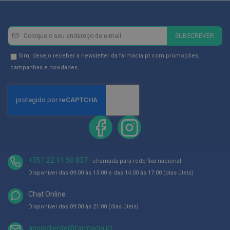
ó
r
i
o
Newsletter
Inscreva-
s
SUBSCREVER
se
L
na
Newsletter
Sim, desejo receber a newsletter da farmácia.pt com promoções,
u
Newsletter:
GDPR
campanhas e novidades.
v
a
Consent
s
P
o
d
o
l
o
+351 22 14 50 837
g
- chamada para rede fixa nacional
i
Disponível das 09:00 às 13:00 e das 14:00 às 17:00 (dias úteis)
a
Chat Online
P
é
Disponível das 09:00 às 21:00 (dias úteis)
s
e
apoiocliente@farmacia.pt