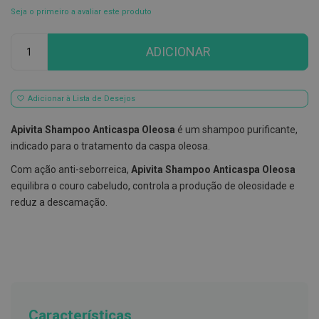
Seja o primeiro a avaliar este produto
E
s
Qtd
c
ADICIONAR
o
v
i
l
h
Adicionar à Lista de Desejos
õ
e
Apivita Shampoo Anticaspa Oleosa
é um shampoo purificante,
s
e
indicado para o tratamento da caspa oleosa.
R
a
Com ação anti-seborreica,
Apivita Shampoo Anticaspa Oleosa
s
equilibra o couro cabeludo, controla a produção de oleosidade e
p
a
reduz a descamação.
d
o
r
e
s
d
e
l
í
Características
n