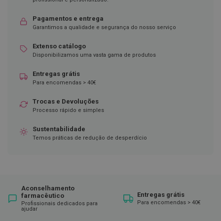
D
Pagamentos e entrega
e
Garantimos a qualidade e segurança do nosso serviço
s
i
n
Extenso catálogo
f
Disponibilizamos uma vasta gama de produtos
e
t
Entregas grátis
a
Para encomendas > 40€
n
t
e
Trocas e Devoluções
s
Processo rápido e simples
T
Sustentabilidade
e
Temos práticas de redução de desperdício
s
t
e
s
A
Aconselhamento
c
Entregas grátis
farmacêutico
e
Para encomendas > 40€
Profissionais dedicados para
s
ajudar
s