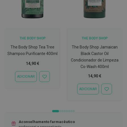
C
o
v
i
d
-
1
THE BODY SHOP
THE BODY SHOP
9
The Body Shop Tea Tree
The Body Shop Jamaican
M
Shampoo Purificante 400ml
Black Castor Oil
á
Condicionador de Limpeza
s
14,90 €
c
Co-Wash 400ml
a
r
14,90 €
ADICIONAR
ADICIONAR
a
À
s
LISTA
e
ADICIONAR
ADICIONAR
DE
V
À
DESEJOS
i
LISTA
s
DE
e
DESEJOS
i
r
a
Aconselhamento farmacêutico
s
profissional e personalizado.