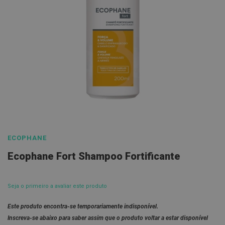
l
E
s
c
o
v
a
s
P
a
s
Saltar
t
para
a
s
o
ECOPHANE
d
início
e
Ecophane Fort Shampoo Fortificante
n
da
t
Galeria
í
f
de
Seja o primeiro a avaliar este produto
r
imagens
i
c
Este produto encontra-se temporariamente indisponível.
a
Inscreva-se abaixo para saber assim que o produto voltar a estar disponível
s