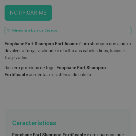
E
NOTIFICAR-ME
s
c
o
v
Adicionar à Lista de Desejos
i
l
h
Ecophane Fort Shampoo Fortificante
é um shampoo que ajuda a
õ
devolver a força, vitalidade e o brilho aos cabelos finos, baços e
e
s
fragilizados.
e
R
Rico em proteínas de trigo,
Ecophane Fort Shampoo
a
Fortificante
aumenta a resistência do cabelo.
s
p
a
d
o
r
e
s
d
e
Características
l
í
n
Ecophane Fort Shampoo Fortificante
é um shampoo que