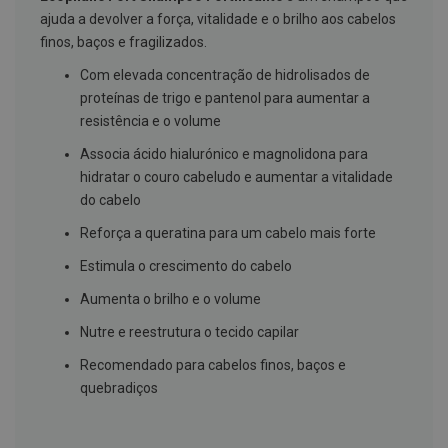
g
ajuda a devolver a força, vitalidade e o brilho aos cabelos
u
finos, baços e fragilizados.
a
Com elevada concentração de hidrolisados de
C
o
proteínas de trigo e pantenol para aumentar a
l
resistência e o volume
u
t
Associa ácido hialurónico e magnolidona para
ó
r
hidratar o couro cabeludo e aumentar a vitalidade
i
do cabelo
o
s
Reforça a queratina para um cabelo mais forte
e
e
Estimula o crescimento do cabelo
l
i
Aumenta o brilho e o volume
x
i
Nutre e reestrutura o tecido capilar
r
e
Recomendado para cabelos finos, baços e
s
quebradiços
F
i
o