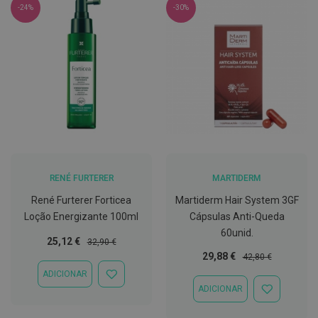
h
-24%
-30%
á
l
i
t
o
P
r
ó
t
e
s
e
s
d
RENÉ FURTERER
MARTIDERM
e
René Furterer Forticea
Martiderm Hair System 3GF
n
t
Loção Energizante 100ml
Cápsulas Anti-Queda
á
60unid.
r
Preço
Preço
25,12 €
32,90 €
i
Especial
Normal
Preço
Preço
29,88 €
42,80 €
a
s
Especial
Normal
ADICIONAR
ADICIONAR
e
ADICIONAR
À
P
ADICIONAR
LISTA
r
À
DE
o
LISTA