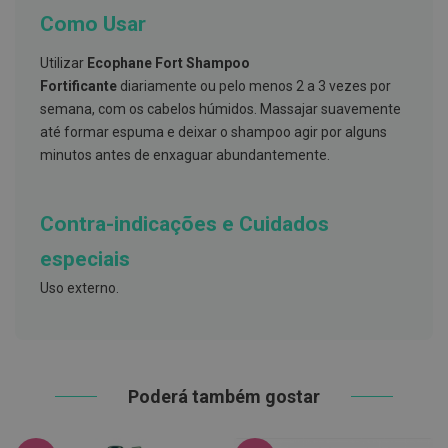
s
d
Como Usar
e
n
Utilizar
Ecophane Fort Shampoo
t
á
Fortificante
diariamente ou pelo menos 2 a 3 vezes por
r
semana, com os cabelos húmidos. Massajar suavemente
i
o
até formar espuma e deixar o shampoo agir por alguns
s
minutos antes de enxaguar abundantemente.
A
f
e
Contra-indicações e Cuidados
ç
õ
especiais
e
s
Uso externo.
d
a
b
o
c
a
e
Poderá também gostar
M
a
u