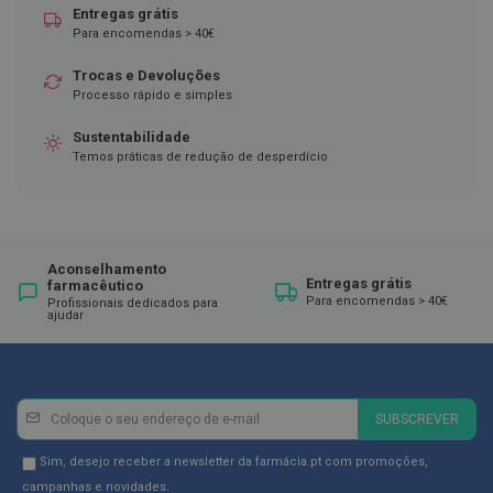
Entregas grátis
D
Para encomendas > 40€
e
s
Trocas e Devoluções
i
Processo rápido e simples
n
f
e
Sustentabilidade
t
Temos práticas de redução de desperdício
a
n
t
e
s
Aconselhamento
T
Entregas grátis
farmacêutico
e
Para encomendas > 40€
Profissionais dedicados para
s
ajudar
t
e
s
A
Newsletter
Inscreva-
SUBSCREVER
c
se
e
na
s
Newsletter
Sim, desejo receber a newsletter da farmácia.pt com promoções,
s
Newsletter:
GDPR
campanhas e novidades.