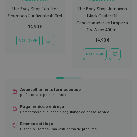
C
The Body Shop Tea Tree
The Body Shop Jamaican
o
Shampoo Purificante 400ml
Black Castor Oil
v
i
Condicionador de Limpeza
14,90 €
d
Co-Wash 400ml
-
1
14,90 €
ADICIONAR
ADICIONAR
9
À
LISTA
ADICIONAR
M
ADICIONAR
DE
á
À
DESEJOS
s
LISTA
c
DE
a
DESEJOS
r
a
Aconselhamento farmacêutico
s
e
profissional e personalizado.
V
i
Pagamentos e entrega
s
Garantimos a qualidade e segurança do nosso serviço
e
i
Extenso catálogo
r
a
Disponibilizamos uma vasta gama de produtos
s