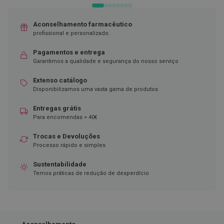
DESEJOS
D
e
Aconselhamento farmacêutico
s
profissional e personalizado.
i
n
Pagamentos e entrega
f
e
Garantimos a qualidade e segurança do nosso serviço
t
a
Extenso catálogo
n
Disponibilizamos uma vasta gama de produtos
t
e
Entregas grátis
s
Para encomendas > 40€
T
e
Trocas e Devoluções
s
Processo rápido e simples
t
e
Sustentabilidade
s
Temos práticas de redução de desperdício
A
c
e
s
s