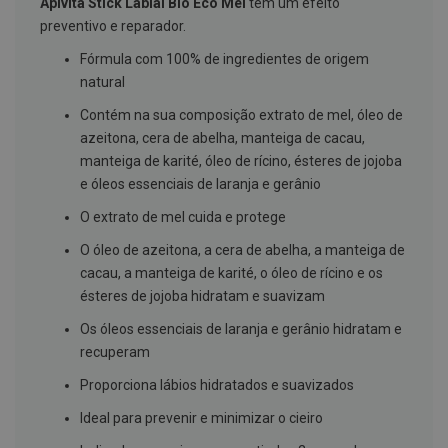
Apivita Stick Labial Bio Eco Mel
tem um efeito
g
preventivo e reparador.
u
a
Fórmula com 100% de ingredientes de origem
C
natural
o
l
Contém na sua composição extrato de mel, óleo de
u
azeitona, cera de abelha, manteiga de cacau,
t
ó
manteiga de karité, óleo de rícino, ésteres de jojoba
r
e óleos essenciais de laranja e gerânio
i
o
O extrato de mel cuida e protege
s
e
O óleo de azeitona, a cera de abelha, a manteiga de
e
l
cacau, a manteiga de karité, o óleo de rícino e os
i
ésteres de jojoba hidratam e suavizam
x
i
Os óleos essenciais de laranja e gerânio hidratam e
r
e
recuperam
s
Proporciona lábios hidratados e suavizados
F
Ideal para prevenir e minimizar o cieiro
i
o