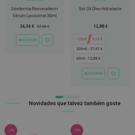
t
e
Sesderma Resveraderm
Bio Oil Óleo Hidratante
t
Sérum Liposomal 30ml
o
r
Preço
Preço
Tão
36,36 €
12,88 €
57,95 €
e
Especial
Normal
baixo
s
quanto
125ml - 19,26 €
ADICIONAR
ADICIONAR
K
À
i
200ml - 27,47 €
LISTA
t
DE
s
60ml - 12,88 €
DESEJOS
d
e
b
ADICIONAR
ADICIONAR
r
À
a
LISTA
n
DE
q
DESEJOS
u
e
Novidades que talvez também goste
a
m
e
n
t
o
-10%
-19%