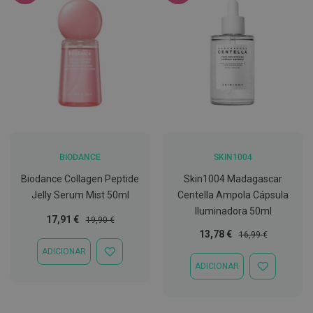
C
o
v
i
d
-
1
9
M
á
s
BIODANCE
SKIN1004
c
a
Biodance Collagen Peptide
Skin1004 Madagascar
r
Jelly Serum Mist 50ml
Centella Ampola Cápsula
a
s
Iluminadora 50ml
e
Preço
Preço
17,91 €
19,90 €
V
Especial
Normal
Preço
Preço
13,78 €
16,99 €
i
Especial
Normal
s
ADICIONAR
ADICIONAR
e
ADICIONAR
À
ADICIONAR
i
LISTA
À
r
DE
LISTA
a
DESEJOS
DE
s