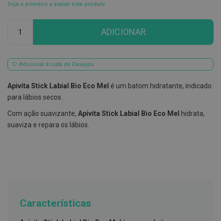
Seja o primeiro a avaliar este produto
E
s
Qtd
c
ADICIONAR
o
v
i
l
Adicionar à Lista de Desejos
h
õ
e
Apivita Stick Labial Bio Eco Mel
é um batom hidratante, indicado
s
para lábios secos.
e
R
Com ação suavizante,
Apivita Stick Labial Bio Eco Mel
hidrata,
a
s
suaviza e repara os lábios.
p
a
d
o
r
e
s
d
e
Características
l
í
n