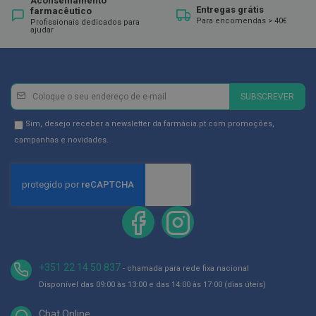
Aconselhamento
ó
Entregas grátis
farmacêutico
r
Para encomendas > 40€
Profissionais dedicados para
i
ajudar
o
s
L
u
Newsletter
Inscreva-
v
SUBSCREVER
se
a
s
na
Newsletter
Sim, desejo receber a newsletter da farmácia.pt com promoções,
Newsletter:
GDPR
campanhas e novidades.
P
Consent
o
d
o
l
o
g
i
a
+351 22 14 50 837
- chamada para rede fixa nacional
P
é
Disponível das 09:00 às 13:00 e das 14:00 às 17:00 (dias úteis)
s
e
Chat Online