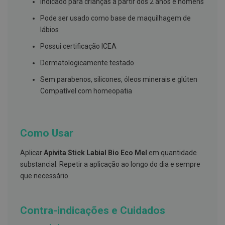
s
Indicado para crianças a partir dos 2 anos e homens
d
e
Pode ser usado como base de maquilhagem de
n
lábios
t
á
Possui certificação ICEA
r
i
Dermatologicamente testado
o
s
Sem parabenos, silicones, óleos minerais e glúten
Compatível com homeopatia
A
f
e
ç
õ
Como Usar
e
s
d
Aplicar
Apivita Stick Labial Bio Eco Mel
em quantidade
a
b
substancial. Repetir a aplicação ao longo do dia e sempre
o
que necessário.
c
a
e
M
Contra-indicações e Cuidados
a
u